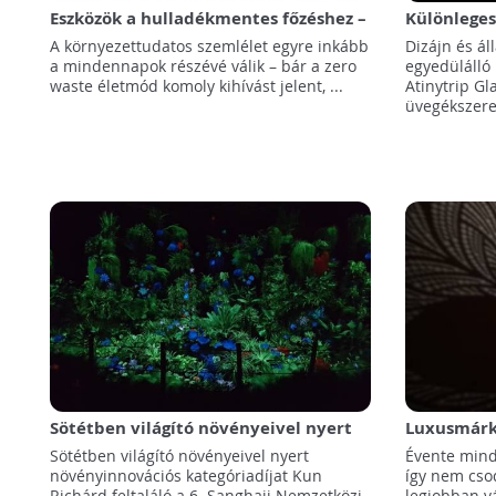
Eszközök a hulladékmentes főzéshez –
Különleges
a Tchibo webáruház heti ajánlatából
veszélyben
A környezettudatos szemlélet egyre inkább
Dizájn és ál
válogattunk
a mindennapok részévé válik – bár a zero
egyedülálló 
waste életmód komoly kihívást jelent, ...
Atinytrip Gl
üvegékszerek
Sötétben világító növényeivel nyert
Luxusmárká
innovációs díjat egy magyar feltaláló
mérnökhall
Sötétben világító növényeivel nyert
Évente mind
Kínában
készülő “C
növényinnovációs kategóriadíjat Kun
így nem cso
egyedüláll
Richárd feltaláló a 6. Sanghaji Nemzetközi
legjobban v