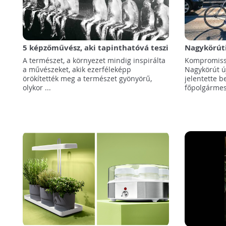
5 képzőművész, aki tapinthatóvá teszi
Nagykörúti
a klímaváltozást
kompromis
A természet, a környezet mindig inspirálta
Kompromiss
a művészeket, akik ezerféleképp
Nagykörút ú
örökítették meg a természet gyönyörű,
jelentette 
olykor ...
főpolgármest