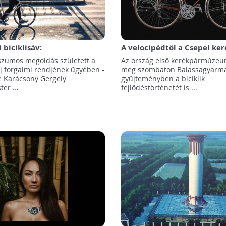
 biciklisáv:
A velocipédtől a Csepel ker
szumos megoldás született
Bicikli múzeum nyílik
zumos megoldás született a
Az ország első kerékpármúzeum
Balassagyarmaton
j forgalmi rendjének ügyében -
meg szombaton Balassagyarma
be Karácsony Gergely
gyűjteményben a biciklik
er ...
fejlődéstörténetét is ...