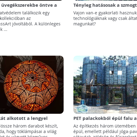
 üvegékszerekbe öntve a
Tényleg hatásosak a szmogt
 lévő vadvilág
eszközök?
latvédelem találkozik egy
Vajon van-e gyakorlati hasznuk
kollekcióban az
technológiáknak vagy csak álta
assArt jóvoltából. A különleges
magunkat?
 ...
t alkotott a lengyel
PET palackokból épül falu 
gató: kézi faragással
őserdőben
össze három darabot készít,
Az építkezés három ütemében 
alabarte” lopótöklámpái
da, hogy töklámpásai a világ
épül, emellett például jóga-pav
óak és igen értékesek
árt és vágyott kézműves
sétautak, zöldség és fűszerkert 