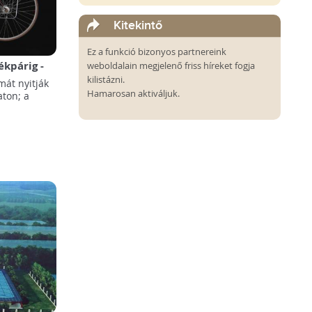
Kitekintő
Ez a funkció bizonyos partnereink
ékpárig -
weboldalain megjelenő friss híreket fogja
kilistázni.
át nyitják
Hamarosan aktiváljuk.
ton; a