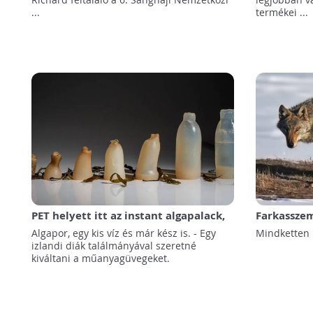
...
termékei ...
PET helyett itt az instant algapalack,
Farkasszem
ami ehető is!
vadász
Algapor, egy kis víz és már kész is. - Egy
Mindketten k
izlandi diák találmányával szeretné
kiváltani a műanyagüvegeket.