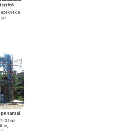
isztító
 ezeknek a
tjuk
a panamai
120 ház
ilon,
is