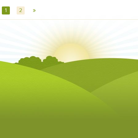
»
1
2