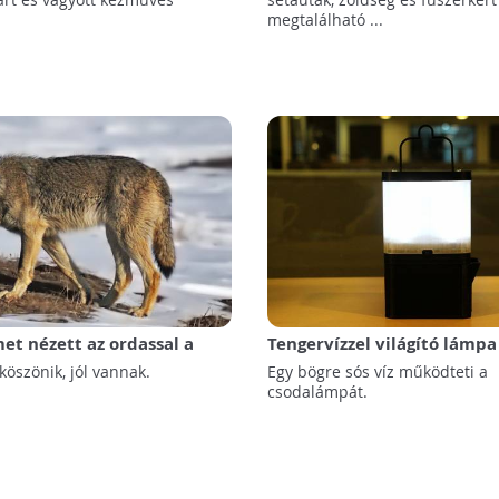
megtalálható ...
et nézett az ordassal a
Tengervízzel világító lámpa
öszönik, jól vannak.
Egy bögre sós víz működteti a
csodalámpát.