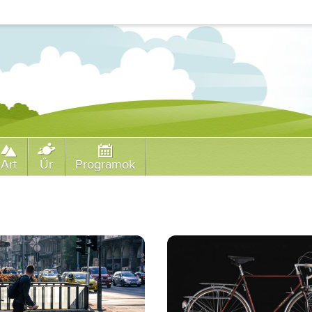
Art
Űr
Programok