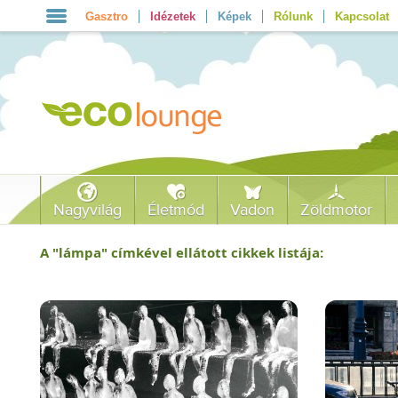
Gasztro
Idézetek
Képek
Rólunk
Kapcsolat
Nagyvilág
Életmód
Vadon
Zöldmotor
A "
lámpa
" címkével ellátott cikkek listája: