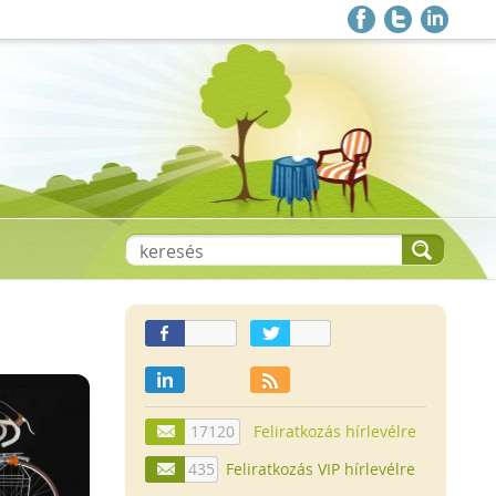
17120
Feliratkozás hírlevélre
435
Feliratkozás VIP hírlevélre