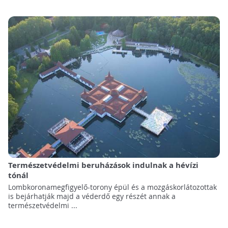
Természetvédelmi beruházások indulnak a hévízi
tónál
Lombkoronamegfigyelő-torony épül és a mozgáskorlátozottak
is bejárhatják majd a véderdő egy részét annak a
természetvédelmi ...