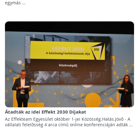
egymás ...
Átadták az idei Effekt 2030 Díjakat
Az Effekteam Egyesület október 1-jei Közösség.Hatás.Jövő - A
vállalati felelősség 4 arca című online konferenciáján adták ...