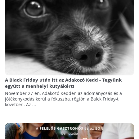
A Black Friday után itt az Adakozó Kedd - Tegyünk
együtt a menhelyi kutyákért!
November 27-én, Adakozó Kedden az adományozás és a
jótékonykodás kerül a fókuszba, rögtön a Balck Friday-t
követően. Az ...