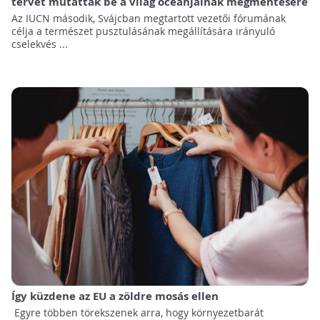
tervet mutattak be a világ óceánjainak megmentésére
Az IUCN második, Svájcban megtartott vezetői fórumának
célja a természet pusztulásának megállítására irányuló
cselekvés ...
Így küzdene az EU a zöldre mosás ellen
Egyre többen törekszenek arra, hogy környezetbarát