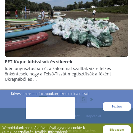
PET Kupa: kihívások és sikerek
Idén augusztusban 6. alkalommal szálltak vízre lelkes
önkéntesek, hogy a Felső-Tiszát megtisztítsák a főként
Ukrajnából és ...
Kövess minket a facebookon, likeold oldalunkat!
»
1
2
3
...
5
Bezárás
Weboldalunk használatával jóváhagyod a cookie-k
Elfogadom
(sütik) használatát.
További információk