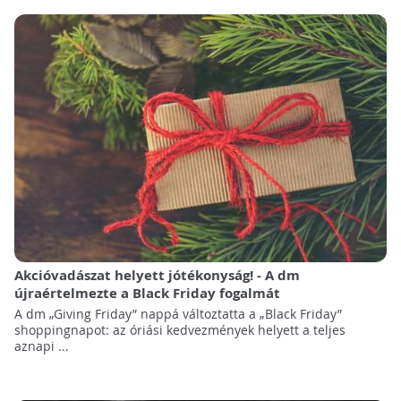
Akcióvadászat helyett jótékonyság! - A dm
újraértelmezte a Black Friday fogalmát
A dm „Giving Friday” nappá változtatta a „Black Friday”
shoppingnapot: az óriási kedvezmények helyett a teljes
aznapi ...