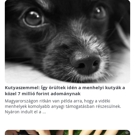
Kutyaszemmel: Így örültek idén a menhelyi kutyák a
közel 7 millió forint adománynak
Magyarországon ritkán van példa arra, hogy a vidéki
menhelyek komolyabb anyagi támogatásban részesülnek.
Nyáron indult el a ...