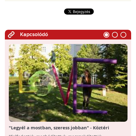
Kapcsolódó
"Legyél a mostban, szeress jobban" - Köztéri
installáció a Gárdonyi téren