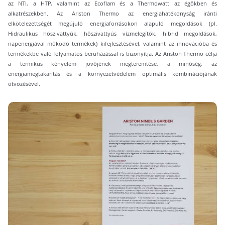
az NTI, a HTP, valamint az Ecoflam és a Thermowatt az égőkben és
alkatrészekben. Az Ariston Thermo az energiahatékonyság iránti
elkötelezettségét megújuló energiaforrásokon alapuló megoldások (pl.
Hidraulikus hőszivattyúk, hőszivattyús vízmelegítők, hibrid megoldások,
napenergiával működő termékek) kifejlesztésével, valamint az innovációba és
termékekbe való folyamatos beruházással is bizonyítja. Az Ariston Thermo célja
a termikus kényelem jövőjének megteremtése, a minőség, az
energiamegtakarítás és a környezetvédelem optimális kombinációjának
ötvözésével.