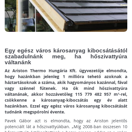
Egy egész város károsanyag kibocsátásától
szabadulnánk meg, ha hőszivattyúra
váltanánk
Az Ariston Thermo Hungária Kft. ügyvezetője elmondta,
hogy hazánkban jelenleg 1 millióra tehető azoknak a
háztartásoknak a száma, akik hagyományos kazánnal, fával
vagy szénnel fűtenek. Ha ők mind hőszivattyúra
váltanának, akkor hozzávetőleg 115 779 482 957 m³-rel,
csökkenne a károsanyag-kibocsátás egy év alatt
hazánkban. Ezzel egy egész város károsanyag kibocsátását
tudnánk megspórolni évente.
Pavek Gábor azt is elmondta, hogy az Ariston jelentős
potenciált lát a hőszivattyúkban. „Míg 2008-ban összesen 10