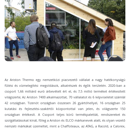
Az Ariston Thermo egy nemzetközi piacvezető vállalat a nagy hatékonyságú
fűtési és vízmelegítési megoldások, alkatrészek és égők területén. 2020-ban a
csoport 1,66 milliárd euró árbevételt ért el, és 7,5 millió terméket értékesített
világszerte; Az Ariston 7400 alkalmazottat, 70 vállalatot és 6 képviseletet számlál
42 országban. Tizenöt országban összesen 26 gyártóhellyel, 16 országban 25
kutatási és fejlesztési-szakértői központottal van jelen, és világszerte 150
országban értékesít. A Csoport teljes körű termékpalettát, rendszereket és
szolgáltatásokat kínál, főleg a Ariston és ELCO márkanevek alatt, és olyan vezető
nemzeti márkákat üzemeltet, mint a Chaffoteaux, az ATAG, a Racold, a Calorex,