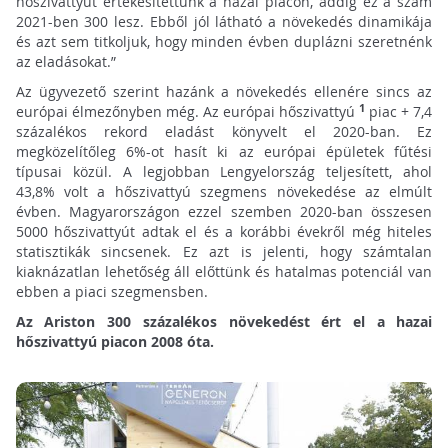
hőszivattyút értékesítettünk a hazai piacon, addig ez a szám
2021-ben 300 lesz. Ebből jól látható a növekedés dinamikája
és azt sem titkoljuk, hogy minden évben duplázni szeretnénk
az eladásokat.”
Az ügyvezető szerint hazánk a növekedés ellenére sincs az
1
európai élmezőnyben még. Az európai hőszivattyú
piac + 7,4
százalékos rekord eladást könyvelt el 2020-ban. Ez
megközelítőleg 6%-ot hasít ki az európai épületek fűtési
típusai közül. A legjobban Lengyelország teljesített, ahol
43,8% volt a hőszivattyú szegmens növekedése az elmúlt
évben. Magyarországon ezzel szemben 2020-ban összesen
5000 hőszivattyút adtak el és a korábbi évekről még hiteles
statisztikák sincsenek. Ez azt is jelenti, hogy számtalan
kiaknázatlan lehetőség áll előttünk és hatalmas potenciál van
ebben a piaci szegmensben.
Az Ariston 300 százalékos növekedést ért el a hazai
hőszivattyú piacon 2008 óta.