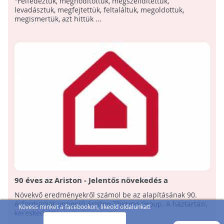
"Felfedeztük, meghódítottuk, megszelidítettük,
levadásztuk, megfejtettük, feltaláltuk, megoldottuk,
megismertük, azt hittük ...
90 éves az Ariston - Jelentős növekedés a
magyarországi hőszivattyú piacon
Növekvő eredményekről számol be az alapításának 90.
évfordulóját ünneplő Ariston Thermo Group. A háztartási,
Kövess minket a facebookon, likeold oldalunkat!
kereskedelmi ...