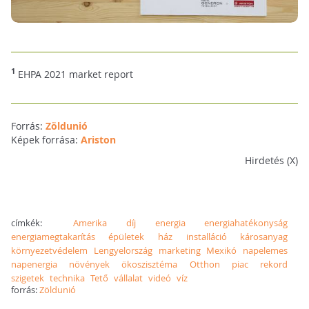
1
EHPA 2021 market report
Forrás:
Zöldunió
Képek forrása:
Ariston
Hirdetés (X)
címkék:
Amerika
díj
energia
energiahatékonyság
energiamegtakarítás
épületek
ház
installáció
károsanyag
környezetvédelem
Lengyelország
marketing
Mexikó
napelemes
napenergia
növények
ökoszisztéma
Otthon
piac
rekord
szigetek
technika
Tető
vállalat
videó
víz
forrás:
Zöldunió