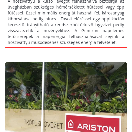
A hőszivattyú a külső levegőt felhasználva biztosítja az
üvegházban szükséges hőmérsékletet hűtéssel vagy épp
fűtéssel. Ezzel minimális energiát használ fel, károsanyag
kibocsátása pedig nincs. Távoli eléréssel egy applikáción
keresztül irányítható, a rendszerből érkező lágyvizet pedig
visszavezetik a növényekhez. A Generon napelemes
tetőcserepek a napenergia felhasználásával segítik a
hőszivattyú működéséhez szükséges energia felvételét.