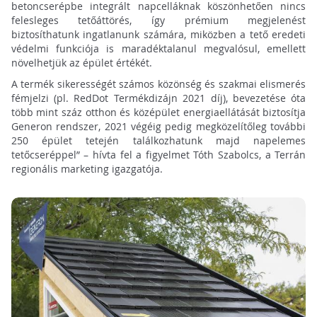
betoncserépbe integrált napcelláknak köszönhetően nincs
felesleges tetőáttörés, így prémium megjelenést
biztosíthatunk ingatlanunk számára, miközben a tető eredeti
védelmi funkciója is maradéktalanul megvalósul, emellett
növelhetjük az épület értékét.
A termék sikerességét számos közönség és szakmai elismerés
fémjelzi (pl. RedDot Termékdizájn 2021 díj), bevezetése óta
több mint száz otthon és középület energiaellátását biztosítja
Generon rendszer, 2021 végéig pedig megközelítőleg további
250 épület tetején találkozhatunk majd napelemes
tetőcseréppel” – hívta fel a figyelmet Tóth Szabolcs, a Terrán
regionális marketing igazgatója.