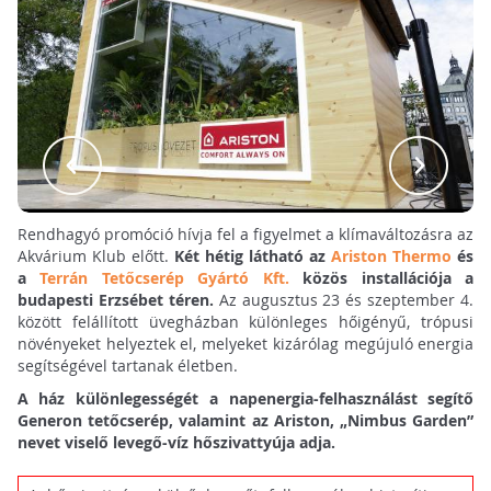
Rendhagyó promóció hívja fel a figyelmet a klímaváltozásra az
Akvárium Klub előtt.
Két hétig látható az
Ariston Thermo
és
a
Terrán Tetőcserép Gyártó Kft.
közös installációja a
budapesti Erzsébet téren.
Az augusztus 23 és szeptember 4.
között felállított üvegházban különleges hőigényű, trópusi
növényeket helyeztek el, melyeket kizárólag megújuló energia
segítségével tartanak életben.
A ház különlegességét a napenergia-felhasználást segítő
Generon tetőcserép, valamint az Ariston, „Nimbus Garden”
nevet viselő levegő-víz hőszivattyúja adja.