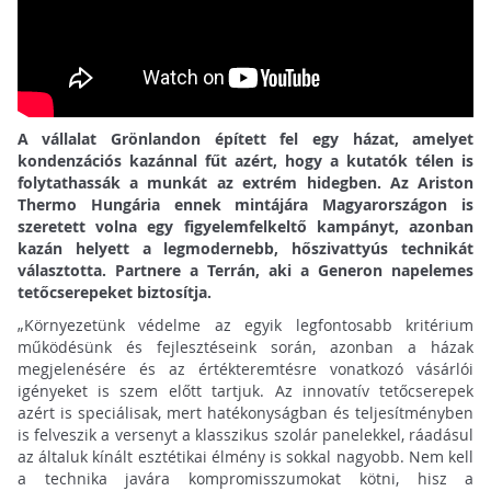
A vállalat Grönlandon épített fel egy házat, amelyet
kondenzációs kazánnal fűt azért, hogy a kutatók télen is
folytathassák a munkát az extrém hidegben. Az Ariston
Thermo Hungária ennek mintájára Magyarországon is
szeretett volna egy figyelemfelkeltő kampányt, azonban
kazán helyett a legmodernebb, hőszivattyús technikát
választotta. Partnere a Terrán, aki a Generon napelemes
tetőcserepeket biztosítja.
„Környezetünk védelme az egyik legfontosabb kritérium
működésünk és fejlesztéseink során, azonban a házak
megjelenésére és az értékteremtésre vonatkozó vásárlói
igényeket is szem előtt tartjuk. Az innovatív tetőcserepek
azért is speciálisak, mert hatékonyságban és teljesítményben
is felveszik a versenyt a klasszikus szolár panelekkel, ráadásul
az általuk kínált esztétikai élmény is sokkal nagyobb. Nem kell
a technika javára kompromisszumokat kötni, hisz a