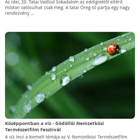
Az idei, 20. Tatai Vadlúd Sokadalom az eddigiektől eltérő
módon valósulhat csak meg. A tatai Öreg-tó partja egy nagy
rendezvény ...
Középpontban a víz - Gödöllői Nemzetközi
Természetfilm Fesztivál
A víz lesz a kiemelt témája az V. Nemzetközi Természetfilm