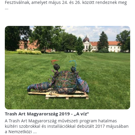
Fesztiválnak, amelyet május 24. és 26. között rendeznek meg
...
Trash Art Magyarország 2019 - „A víz”
A Trash Art Magyarország művészeti program hatalmas
kültéri szobrokkal és installációkkal debütált 2017 májusában
a Nemzetközi ...