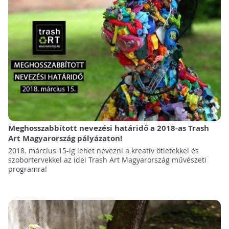
Meghosszabbított nevezési határidő a 2018-as Trash
Art Magyarország pályázaton!
2018. március 15-ig lehet nevezni a kreatív ötletekkel és
szobortervekkel az idei Trash Art Magyarország művészeti
programra!