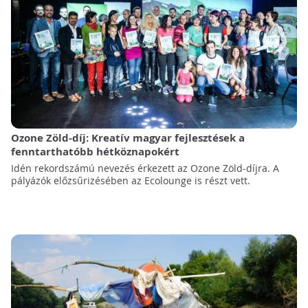
Ozone Zöld-díj: Kreatív magyar fejlesztések a
fenntarthatóbb hétköznapokért
Idén rekordszámú nevezés érkezett az Ozone Zöld-díjra. A
pályázók előzsűrizésében az Ecolounge is részt vett.