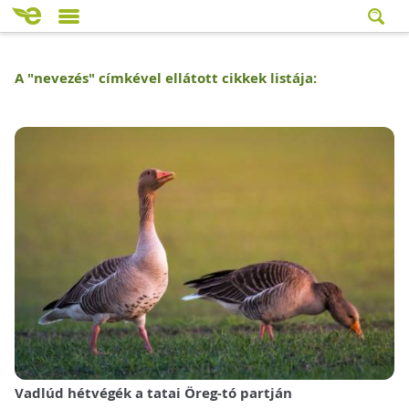
A "
nevezés
" címkével ellátott cikkek listája:
Vadlúd hétvégék a tatai Öreg-tó partján