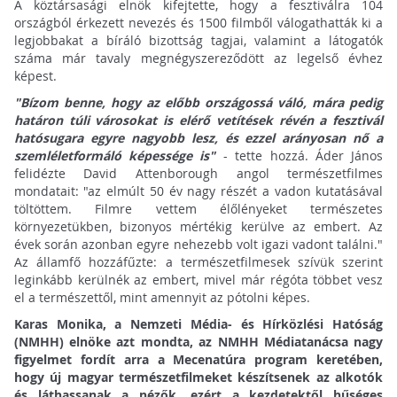
A köztársasági elnök kifejtette, hogy a fesztiválra 104
országból érkezett nevezés és 1500 filmből válogathatták ki a
legjobbakat a bíráló bizottság tagjai, valamint a látogatók
száma már tavaly megnégyszereződött az legelső évhez
képest.
"Bízom benne, hogy az előbb országossá váló, mára pedig
határon túli városokat is elérő vetítések révén a fesztivál
hatósugara egyre nagyobb lesz, és ezzel arányosan nő a
szemléletformáló képessége is"
- tette hozzá. Áder János
felidézte David Attenborough angol természetfilmes
mondatait: "az elmúlt 50 év nagy részét a vadon kutatásával
töltöttem. Filmre vettem élőlényeket természetes
környezetükben, bizonyos mértékig kerülve az embert. Az
évek során azonban egyre nehezebb volt igazi vadont találni."
Az államfő hozzáfűzte: a természetfilmesek szívük szerint
leginkább kerülnék az embert, mivel már régóta többet vesz
el a természettől, mint amennyit az pótolni képes.
Karas Monika, a Nemzeti Média- és Hírközlési Hatóság
(NMHH) elnöke azt mondta, az NMHH Médiatanácsa nagy
figyelmet fordít arra a Mecenatúra program keretében,
hogy új magyar természetfilmeket készítsenek az alkotók
és láthassanak a nézők, ezért a kezdetektől hűséges