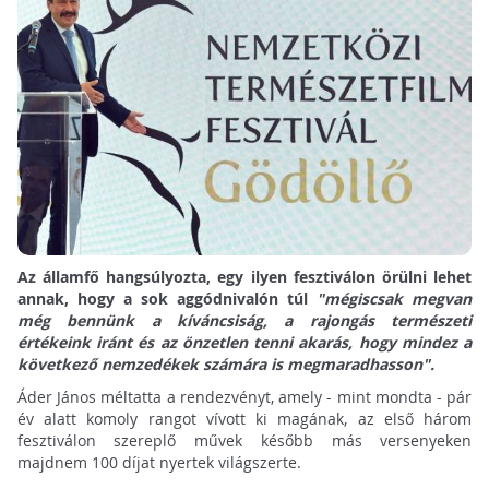
Az államfő hangsúlyozta, egy ilyen fesztiválon örülni lehet
annak, hogy a sok aggódnivalón túl
"mégiscsak megvan
még bennünk a kíváncsiság, a rajongás természeti
értékeink iránt és az önzetlen tenni akarás, hogy mindez a
következő nemzedékek számára is megmaradhasson".
Áder János méltatta a rendezvényt, amely - mint mondta - pár
év alatt komoly rangot vívott ki magának, az első három
fesztiválon szereplő művek később más versenyeken
majdnem 100 díjat nyertek világszerte.