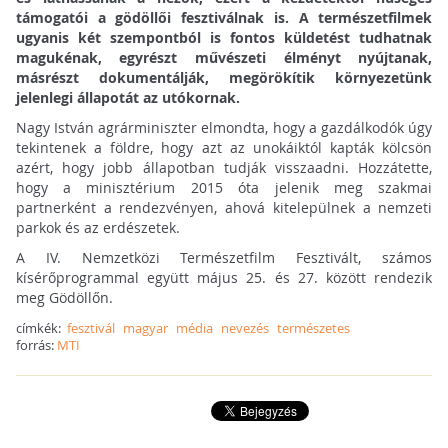
támogatói a gödöllői fesztiválnak is. A természetfilmek
ugyanis két szempontból is fontos küldetést tudhatnak
magukénak, egyrészt művészeti élményt nyújtanak,
másrészt dokumentálják, megörökítik környezetünk
jelenlegi állapotát az utókornak.
Nagy István agrárminiszter elmondta, hogy a gazdálkodók úgy
tekintenek a földre, hogy azt az unokáiktól kapták kölcsön
azért, hogy jobb állapotban tudják visszaadni. Hozzátette,
hogy a minisztérium 2015 óta jelenik meg szakmai
partnerként a rendezvényen, ahová kitelepülnek a nemzeti
parkok és az erdészetek.
A IV. Nemzetközi Természetfilm Fesztivált, számos
kísérőprogrammal együtt május 25. és 27. között rendezik
meg Gödöllőn.
címkék:
fesztivál
magyar
média
nevezés
természetes
forrás:
MTI