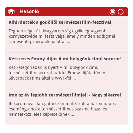
Hasonló
Kihirdették a gödöllői természetfilm-fesztivál
nyerteseit - A Vadlovak - Hortobágyi mese kapta a
Tegnap véget ért Magyarország egyik legnagyobb
fődíjat
környezetvédelmi fesztiválja, amely minden eddiginél
színesebb programkínálattal ...
Kétszeres Emmy-díjas A mi bolygónk című sorozat!
Két kategóriában is nyert A mi bolygónk című
természetfilm-sorozat az idei Emmy-díjátadón. A
Silverback Films által a WWF-fel ...
Íme az év legjobb természetfilmjei! - Nagy sikerrel
zárult az V. gödöllői természetfilm fesztivál
Rekordmagas látogatói számmal zárult a háromnapos
esemény, ahol a természetfilmes szakma hazai és
nemzetközi jeles képviselőinek ...