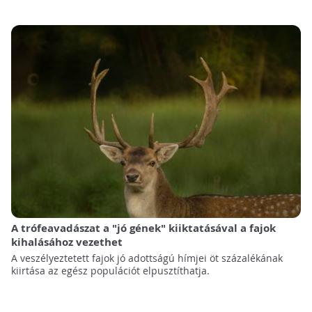
A trófeavadászat a "jó gének" kiiktatásával a fajok
kihalásához vezethet
A veszélyeztetett fajok jó adottságú hímjei öt százalékának
kiirtása az egész populációt elpusztíthatja.