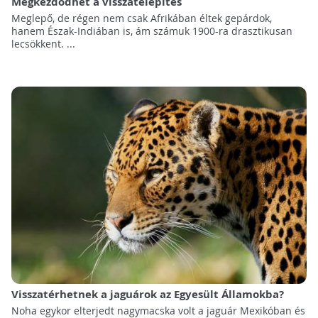
Megkezdődhet a visszatelepítés
Meglepő, de régen nem csak Afrikában éltek gepárdok,
hanem Észak-Indiában is, ám számuk 1900-ra drasztikusan
lecsökkent. ...
Visszatérhetnek a jaguárok az Egyesült Államokba?
Noha egykor elterjedt nagymacska volt a jaguár Mexikóban és