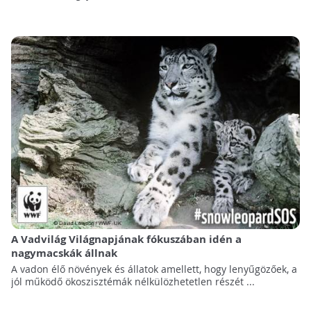
A Vadvilág Világnapjának fókuszában idén a
nagymacskák állnak
A vadon élő növények és állatok amellett, hogy lenyűgözőek, a
jól működő ökoszisztémák nélkülözhetetlen részét ...