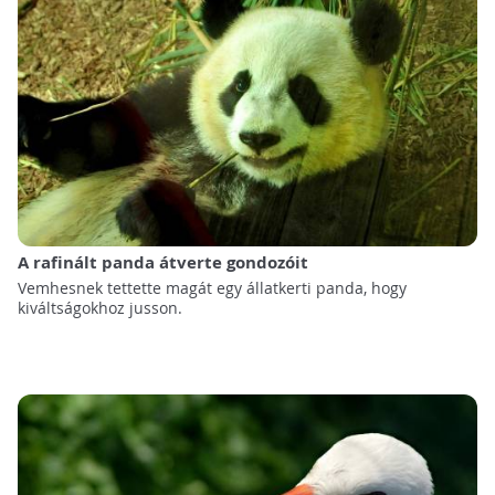
A rafinált panda átverte gondozóit
Vemhesnek tettette magát egy állatkerti panda, hogy
kiváltságokhoz jusson.