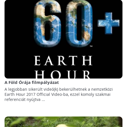
A Föld Órája filmpályázat
A legjobban sikerült videó(k) bekerülhetnek a nemzetközi
Earth Hour 2017 Official Video-ba, ezzel komoly szakmai
referenciát nyújtva ...