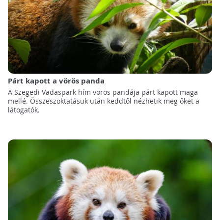
Párt kapott a vörös panda
A Szegedi Vadaspark hím vörös pandája párt kapott maga
mellé. Összeszoktatásuk után keddtől nézhetik meg őket a
látogatók.