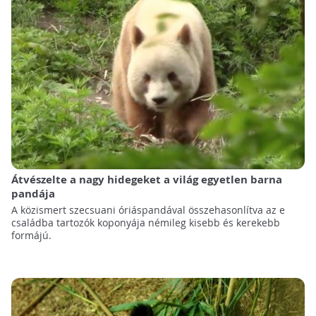
Átvészelte a nagy hidegeket a világ egyetlen barna
pandája
A közismert szecsuani óriáspandával összehasonlítva az e
családba tartozók koponyája némileg kisebb és kerekebb
formájú.