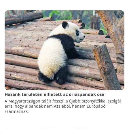
Hazánk területén élhetett az óriáspandák őse
A Magyarországon talált fosszília újabb bizonyítékkal szolgál
arra, hogy a pandák nem Ázsiából, hanem Európából
származnak.