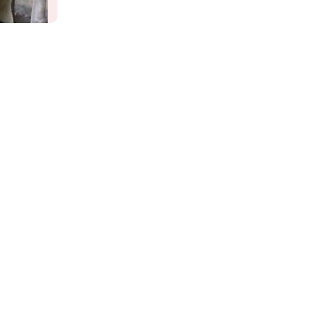
A rafinált panda átverte gondozóit
 meg egy
eddig
Vemhesnek tettette magát egy állatkerti
k fel a
panda, hogy kiváltságokhoz jusson.
akik csak