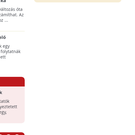
ika
tési
áltozás óta
yílnak
zámíthat. Az
z ...
elő
egális
k egy
 folytatnák
ett
k
z
tatók
yeztetett
egy,