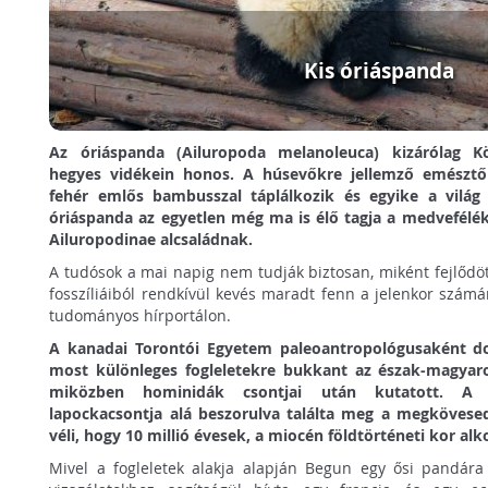
Kis óriáspanda
Az óriáspanda (Ailuropoda melanoleuca) kizárólag Kö
hegyes vidékein honos. A húsevőkre jellemző emésztőr
fehér emlős bambusszal táplálkozik és egyike a világ 
óriáspanda az egyetlen még ma is élő tagja a medvefélék
Ailuropodinae alcsaládnak.
A tudósok a mai napig nem tudják biztosan, miként fejlődött
fosszíliáiból rendkívül kevés maradt fenn a jelenkor számá
tudományos hírportálon.
A kanadai Torontói Egyetem paleoantropológusaként d
most különleges fogleletekre bukkant az észak-magyaro
miközben hominidák csontjai után kutatott. A 
lapockacsontja alá beszorulva találta meg a megkövese
véli, hogy 10 millió évesek, a miocén földtörténeti kor a
Mivel a fogleletek alakja alapján Begun egy ősi pandára