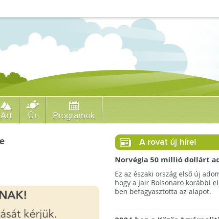
Art
Űr
Programok
se
A rovat új hírei
Norvégia 50 millió dollárt
a brazil Amazonas-alapnak 
Ez az északi ország első új ado
erdőirtás miatt
hogy a Jair Bolsonaro korábbi e
ben befagyasztotta az alapot.