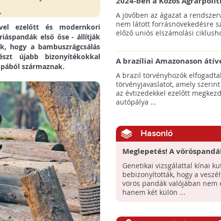
2024-ben a Közös Agrárpolit
keretein belül az erdőtelepí
A jövőben az ágazat a rendszerv
pályázatok az elsők között n
nem látott forrásnövekedésre s
vvel ezelőtt és modernkori
majd meg
előző uniós elszámolási ciklusho
iáspandák első őse - állítják
ják, hogy a bambuszrágcsálás
észt újabb bizonyítékokkal
A brazíliai Amazonason átív
ópából származnak.
autópálya robbanásszerű ill
A brazil törvényhozók elfogadta
erdőirtást indíthat el
törvényjavaslatot, amely szerint
az évtizedekkel ezelőtt megkezd
autópálya ...
Hasonló
Meglepetés! A vöröspandá
valójában két külön fajho
Genetikai vizsgálattal kínai ku
tartoznak
bebizonyították, hogy a veszél
vörös pandák valójában nem 
hanem két külön ...