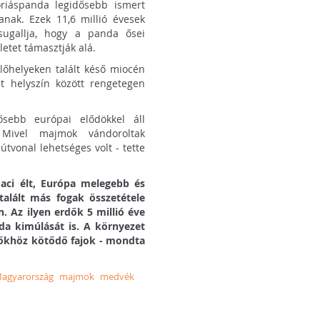
óriáspanda legidősebb ismert
tanak. Ezek 11,6 millió évesek
sugallja, hogy a panda ősei
etet támasztják alá.
lőhelyeken talált késő miocén
két helyszín között rengetegen
ősebb európai elődökkel áll
 Mivel majmok vándoroltak
útvonal lehetséges volt - tette
aci élt, Európa melegebb és
alált más fogak összetétele
n. Az ilyen erdők 5 millió éve
da kimúlását is. A környezet
rdőkhöz kötődő fajok - mondta
agyarország
majmok
medvék