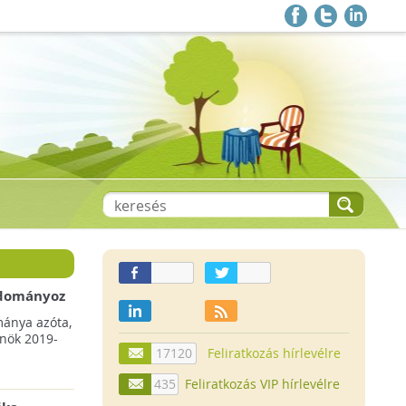
 adományoz
a csökkenő
mánya azóta,
lnök 2019-
17120
Feliratkozás hírlevélre
435
Feliratkozás VIP hírlevélre