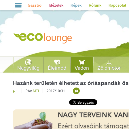
Gasztro
Idézetek
Képek
Rólunk
Kapcsolat
Nagyvilág
Életmód
Vadon
Zöldmotor
Hazánk területén élhetett az óriáspandák ő
írta:
MTI
2017/10/31
Hír