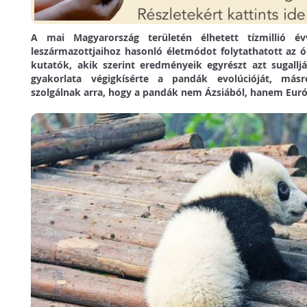
A mai Magyarország területén élhetett tízmillió é
leszármazottjaihoz hasonló életmódot folytathatott az ór
kutatók, akik szerint eredményeik egyrészt azt sugall
gyakorlata végigkísérte a pandák evolúcióját, másr
szolgálnak arra, hogy a pandák nem Ázsiából, hanem Eur