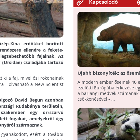
Kapcsolódó
zép-Kína erdőkkel borított
endszere ellenére a fekete-
legsebezhetőbb fajainak. Az
 (Ursidae) családjába tartozó
Újabb bizonyíték: az ősem
 ki a faj, mivel ősi rokonainak
hozzájárult a barlangi me
A modern ember őseinek 40 e
ra - olvasható a New Scientist
kihalásához
ezelőtti Európába érkezése e
a barlangi medvék számának 
csökkenésével - ...
olgozó David Begun azonban
rszági Rudabánya területén,
szakember egy orrszarvú
dett fogakat, amelyekről úgy
lkonyáról származnak.
 gyanakodott, ezért a további