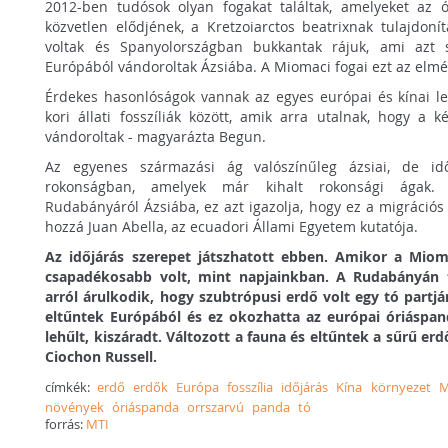
2012-ben tudósok olyan fogakat találtak, amelyeket az 
közvetlen elődjének, a Kretzoiarctos beatrixnak tulajdoní
voltak és Spanyolországban bukkantak rájuk, ami azt 
Európából vándoroltak Ázsiába. A Miomaci fogai ezt az elmél
Érdekes hasonlóságok vannak az egyes európai és kínai le
kori állati fosszíliák között, amik arra utalnak, hogy a 
vándoroltak - magyarázta Begun.
Az egyenes származási ág valószínűleg ázsiai, de id
rokonságban, amelyek már kihalt rokonsági ágak.
Rudabányáról Ázsiába, ez azt igazolja, hogy ez a migrációs 
hozzá Juan Abella, az ecuadori Állami Egyetem kutatója.
Az időjárás szerepet játszhatott ebben. Amikor a Miom
csapadékosabb volt, mint napjainkban. A Rudabányán t
arról árulkodik, hogy szubtrópusi erdő volt egy tó partjá
eltűntek Európából és ez okozhatta az európai óriáspan
lehűlt, kiszáradt. Változott a fauna és eltűntek a sűrű e
Ciochon Russell.
címkék:
erdő
erdők
Európa
fosszília
időjárás
Kína
környezet
M
növények
óriáspanda
orrszarvú
panda
tó
forrás:
MTI