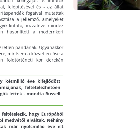
uadori kollégáját. A kutatók
l, felépítésével és - az állat
óriáspandák fogaival mutattak
sztása a jellemző, amelyeket
gyik kutató, hozzátéve: mindez
Az eddig ismert legősibb
n hasonlított a modernkori
óriáspanda DNS-t találták
Az óriáspandáktól származó 
kínai barlangban
ismert legősibb DNS-t fedezté
eretlen pandának. Ugyanakkor
kutatók egy kínai barlangban, 
re, mintsem a közvetlen őse a
azután jöttek ...
n földtörténeti kor derekán
y kétmillió éve kifejlődött
miájának, feltételezhetően
ők lettek - mondta Russell
 feltételezik, hogy Európából
bbi medvétől elváltak. Néhány
ntak már nyolcmillió éve élt