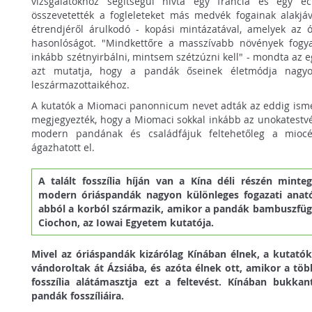
vizsgálatokhoz segítségül hívta egy francia és egy ec
összevetették a fogleleteket más medvék fogainak alakjáva
étrendjéről árulkodó - kopási mintázatával, amelyek az 
hasonlóságot. "Mindkettőre a masszívabb növények fogya
inkább szétnyirbálni, mintsem szétzúzni kell" - mondta az e
azt mutatja, hogy a pandák őseinek életmódja nagyo
leszármazottaikéhoz.
A kutatók a Miomaci panonnicum nevet adták az eddig ism
megjegyezték, hogy a Miomaci sokkal inkább az unokatestvé
modern pandának és családfájuk feltehetőleg a miocé
ágazhatott el.
A talált fosszília híján van a Kína déli részén minteg
modern óriáspandák nagyon különleges fogazati anató
abból a korból származik, amikor a pandák bambuszfügg
Ciochon, az Iowai Egyetem kutatója.
Mivel az óriáspandák kizárólag Kínában élnek, a kutatók
vándoroltak át Ázsiába, és azóta élnek ott, amikor a tö
fosszília alátámasztja ezt a feltevést. Kínában bukka
pandák fosszíliáira.