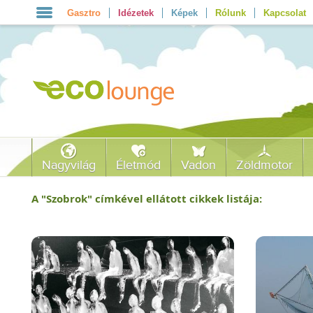
Gasztro
Idézetek
Képek
Rólunk
Kapcsolat
Nagyvilág
Életmód
Vadon
Zöldmotor
A "
Szobrok
" címkével ellátott cikkek listája: