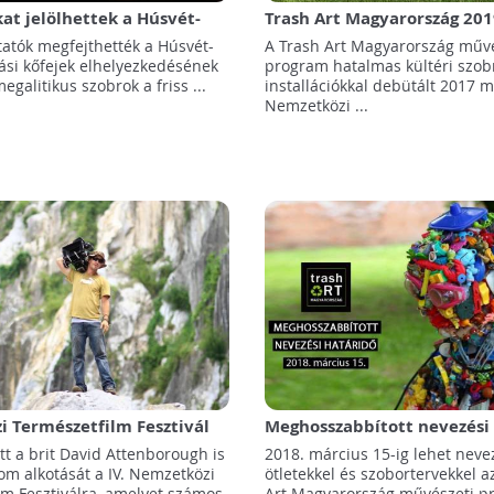
kat jelölhettek a Húsvét-
Trash Art Magyarország 2019
iási szoborfejei
tatók megfejthették a Húsvét-
A Trash Art Magyarország művé
iási kőfejek elhelyezkedésének
program hatalmas kültéri szob
megalitikus szobrok a friss ...
installációkkal debütált 2017 
Nemzetközi ...
 Természetfilm Fesztivál
Meghosszabbított nevezési 
2018-as Trash Art Magyaror
tt a brit David Attenborough is
2018. március 15-ig lehet nevez
pályázaton!
om alkotását a IV. Nemzetközi
ötletekkel és szobortervekkel a
lm Fesztiválra, amelyet számos
Art Magyarország művészeti p