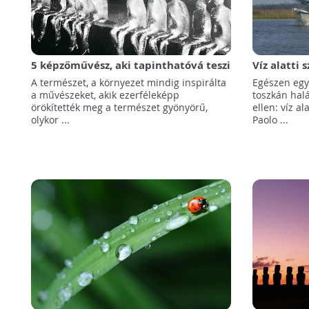
5 képzőművész, aki tapinthatóvá teszi
Víz alatti
a klímaváltozást
túlhalásza
A természet, a környezet mindig inspirálta
Egészen egy
a művészeket, akik ezerféleképp
toszkán hal
örökítették meg a természet gyönyörű,
ellen: víz al
olykor ...
Paolo ...