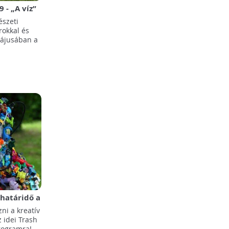
 - „A víz”
szeti
rokkal és
májusában a
határidő a
szág
ni a kreatív
z idei Trash
rogramra!