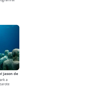
! Jason de
és
ark a
ojektje
zarote