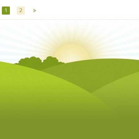
»
1
2