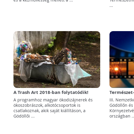
...
A Trash Art 2018-ban folytatódik!
Természet
filmnapok
A programhoz magyar ökodizájnerek és
III. Nemzetk
ökoszobrászok, alkotócsoportok is
Gödöllőn és
csatlakoznak, akik saját kiállításon, a
Környezetvé
Gödöllői ...
országban ..