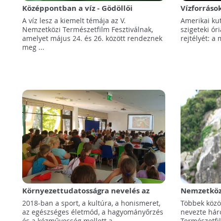
Középpontban a víz - Gödöllői
Vízforráso
Nemzetközi Természetfilm Fesztivál
szigetek ór
A víz lesz a kiemelt témája az V.
Amerikai ku
Nemzetközi Természetfilm Fesztiválnak,
szigeteki ór
amelyet május 24. és 26. között rendeznek
rejtélyét: a 
meg ...
Környezettudatosságra nevelés az
Nemzetközi
Erzsébet-táborokban
Gödöllőn
2018-ban a sport, a kultúra, a honismeret,
Többek közö
az egészséges életmód, a hagyományőrzés
nevezte hár
és a kézművesség mellett a ...
Természetfi