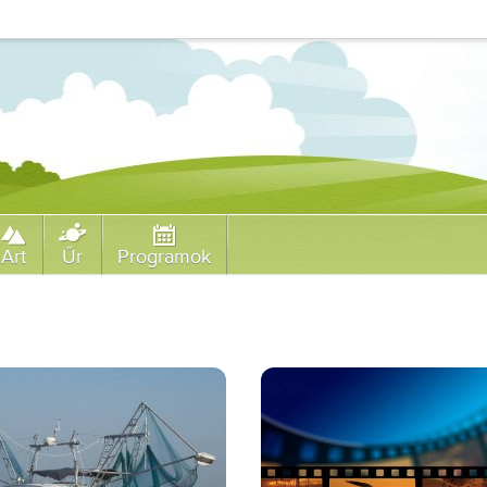
Art
Űr
Programok