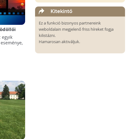
Kitekintő
Ez a funkció bizonyos partnereink
ödöllői
weboldalain megjelenő friss híreket fogja
esztivál!
kilistázni.
 egyik
Hamarosan aktiváljuk.
 eseménye,
a