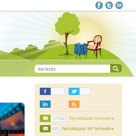
17120
Feliratkozás hírlevélre
435
Feliratkozás VIP hírlevélre