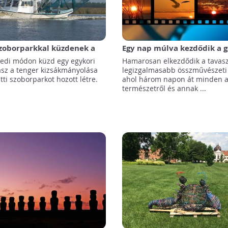
 szoborparkkal küzdenek a
Egy nap múlva kezdődik a g
t ellen
Nemzetközi Természetfilm F
edi módon küzd egy egykori
Hamarosan elkezdődik a tavasz
ász a tenger kizsákmányolása
legizgalmasabb összművészeti
atti szoborparkot hozott létre.
ahol három napon át minden 
természetről és annak ...