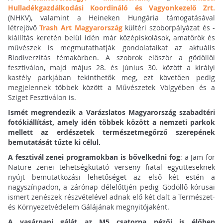
Hulladékgazdálkodási Koordináló és Vagyonkezelő Zrt.
(NHKV), valamint a Heineken Hungária támogatásával
létrejövő
Trash Art Magyarország
kültéri szoborpályázat és -
kiállítás keretén belül idén már középiskolások, amatőrök és
művészek is megmutathatják gondolataikat az aktuális
Biodiverzitás témakörben. A szobrok először a gödöllői
fesztiválon, majd május 28. és június 30. között a királyi
kastély parkjában tekinthetők meg, ezt követően pedig
megjelennek többek között a Művészetek Völgyében és a
Sziget Fesztiválon is.
Ismét megrendezik a Varázslatos Magyarország szabadtéri
fotókiállítást, amely idén többek között a nemzeti parkok
mellett az erdészetek természetmegőrző szerepének
bemutatását tűzte ki célul.
A fesztivál zenei programokban is bővelkedni fog
: a Jam for
Nature zenei tehetségkutató verseny fiatal együtteseknek
nyújt bemutatkozási lehetőséget az első két estén a
nagyszínpadon, a zárónap délelőttjén pedig Gödöllő kórusai
ismert zenészek részvételével adnak elő két dalt a Természet-
és Környezetvédelem Gálájának megnyitójaként.
A vasárnapi gálát az M5 csatorna nézői is élőben