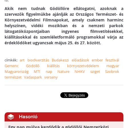
Akik nem tudnak Gödöllőre ellátogatni, azoknak a
szervezők figyelmükbe ajánlják az Országos Természet- és
Környezetvédelmi Filmnapokat, amely csaknem harminc
helyszínen, vidéki mozikban és a nemzeti parkok
látogatóközpontjaiban ingyenes filmvetítésekkel,
kiállításokkal és szemléletformáló programokkal várja az
érdeklődőket ugyancsak május 25. és 27. között.
címkék:
art
biodiverzitás
Budakeszi
előadások
ember
fesztivál
Gemenc
Gödöllő
kiállítás
környezetvédelem
magyar
Magyarország
MTI
nap
Nature
NHKV
sziget
Szobrok
természet
Vadaspark
verseny
Hasonló
Egy nap múlva kezdődik a gödöllői Nemzetközi