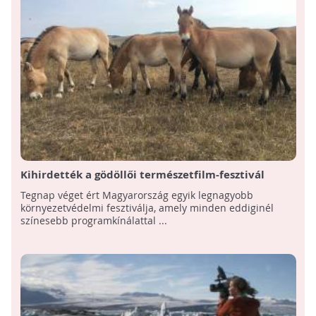
Kihirdették a gödöllői természetfilm-fesztivál
nyerteseit - A Vadlovak - Hortobágyi mese kapta a
Tegnap véget ért Magyarország egyik legnagyobb
fődíjat
környezetvédelmi fesztiválja, amely minden eddiginél
színesebb programkínálattal ...