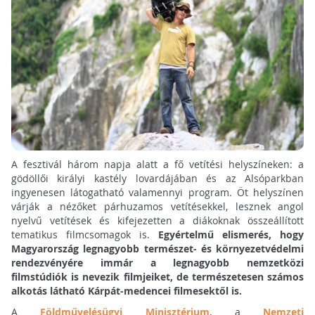
A fesztivál három napja alatt a fő vetítési helyszíneken: a
gödöllői királyi kastély lovardájában és az Alsóparkban
ingyenesen látogatható valamennyi program. Öt helyszínen
várják a nézőket párhuzamos vetítésekkel, lesznek angol
nyelvű vetítések és kifejezetten a diákoknak összeállított
tematikus filmcsomagok is.
Egyértelmű elismerés, hogy
Magyarország legnagyobb természet- és környezetvédelmi
rendezvényére immár a legnagyobb nemzetközi
filmstúdiók is nevezik filmjeiket, de természetesen számos
alkotás látható Kárpát-medencei filmesektől is.
A
Földművelésügyi Minisztérium
, a
Nemzeti