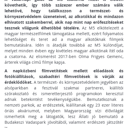
követhetik, így több százezer ember számára válik
lehetővé, hogy találkozzon a természet- és
környezetvédelem üzeneteivel, az alkotókkal és mindazon
elhivatott szakemberrel, akik nap mint nap erőfeszítéseket
tesznek világunk élhetőbbé tételére.
Az M5 elkötelezett a
magyar természetfilmek támogatása mellett, ezért folyamatos
lehetőséget és teret ad a magyar alkotóknak filmjeik
bemutatására. Idén is átadják továbbá az M5 különdíjat,
melyet minden évben egy kivételes magyar alkotónak ítél oda
a csatorna. Az elismerést 2017-ben Olma Frigyes Gemenc,
árterek világa című filmje kapja.
A napközbeni filmvetítések mellett előadások és
fotókiállítások, szabadtéri filmvetítések is várják az
érdeklődőket.
A természet- és környezetvédelem jegyében az
alsóparkban a fesztivál szakmai partnerei, kiállítói
szórakoztató és ismeretterjesztő programokon keresztül
adnak betekintést tevékenységükbe. Bemutatkoznak a
nemzeti parkok, az erdészetek, kiállítanak egy 23 ezer literes
óriás akváriumot, melyben Magyarország vízi élővilágát
ismerhetik meg a látogatók, lesz Állati jó bemutató a
Budakeszi Vadaspark jóvoltából, valamint erdészeti játszótér
is.