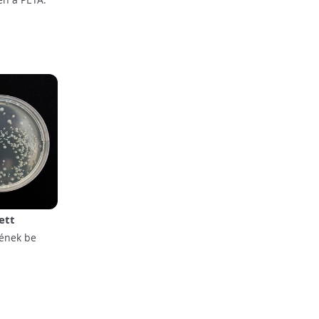
ett
nének be