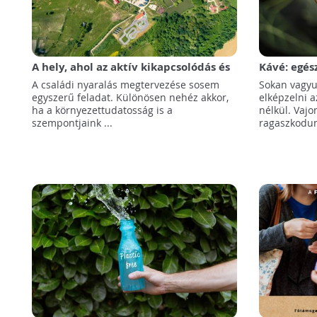
A hely, ahol az aktív kikapcsolódás és
Kávé: egés
a környezetvédelem találkozik
nekünk?
A családi nyaralás megtervezése sosem
Sokan vagyu
egyszerű feladat. Különösen nehéz akkor,
elképzelni a
ha a környezettudatosság is a
nélkül. Vajo
szempontjaink ...
ragaszkodunk