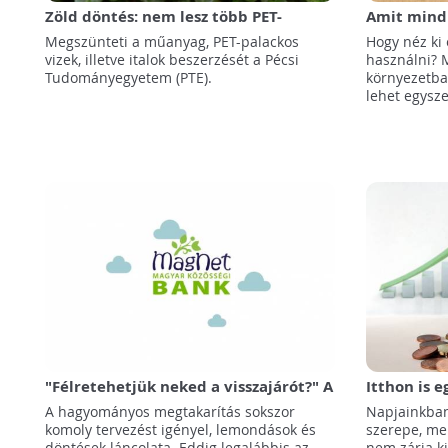
Zöld döntés: nem lesz több PET-
Amit mindi
palackos üdítő a pécsi egyetemen
zöld életm
Megszünteti a műanyag, PET-palackos
Hogy néz ki 
megkérdezn
vizek, illetve italok beszerzését a Pécsi
használni? M
Vására!
Tudományegyetem (PTE).
környezetb
lehet egysze
"Félretehetjük neked a visszajárót?" A
Itthon is e
MagNet Bank új online megtakarítási
A hagyományos megtakarítás sokszor
Napjainkban 
programot indított
komoly tervezést igényel, lemondások és
szerepe, me
döntések láncolata. Eddig legalábbis az
nem zárja ki