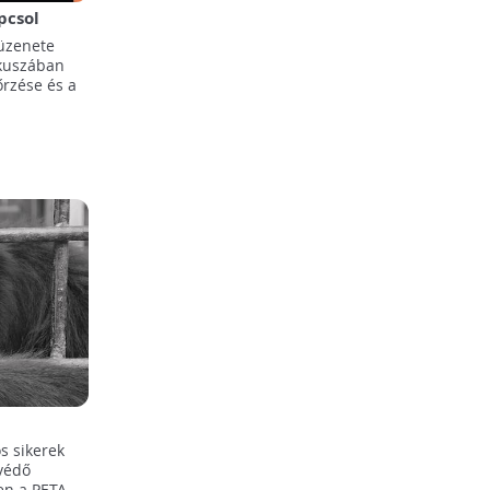
pcsol
 üzenete
kuszában
őrzése és a
s sikerek
tvédő
en a PETA.