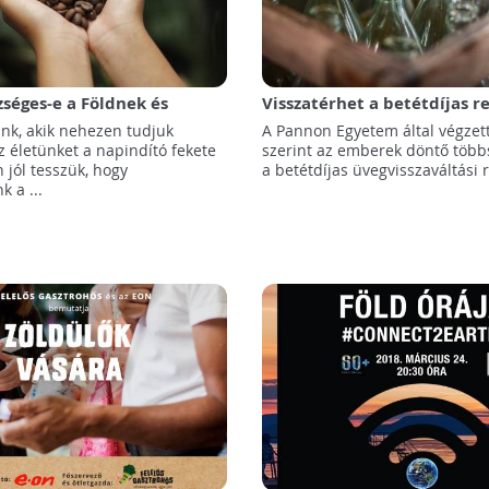
zséges-e a Földnek és
Visszatérhet a betétdíjas r
megkérdezettek 85 %-a ig
nk, akik nehezen tudjuk
A Pannon Egyetem által végzet
rá!
z életünket a napindító fekete
szerint az emberek döntő több
n jól tesszük, hogy
a betétdíjas üvegvisszaváltási r
 a ...