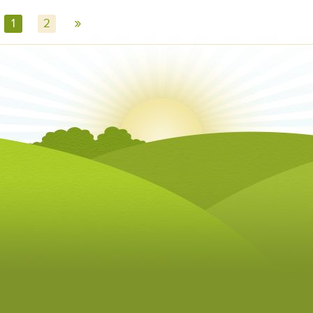
»
1
2