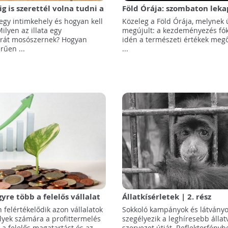
g is szerettél volna tudni a
Föld Órája: szombaton leka
ódról, de sosem merted
Budapest!
egy intimkehely és hogyan kell
Közeleg a Föld Órája, melynek
i - Itt az első Zöldülők
ilyen az illata egy
megújult: a kezdeményezés fó
arát mosószernek? Hogyan
idén a természeti értékek meg
rűen ...
...
gyre több a felelős vállalat
Állatkísérletek | 2. rész
felértékelődik azon vállalatok
Sokkoló kampányok és látványo
lyek számára a profittermelés
szegélyezik a leghíresebb álla
 a felelős magatartást és az ...
szervezet útját. Reflektorfényb