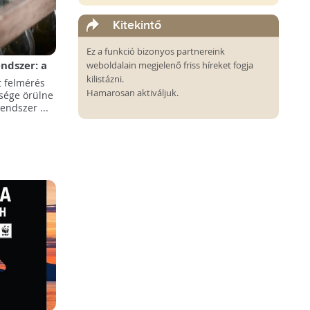
Kitekintő
Ez a funkció bizonyos partnereink
endszer: a
weboldalain megjelenő friss híreket fogja
ent mond
kilistázni.
t felmérés
Hamarosan aktiváljuk.
sége örülne
endszer ...