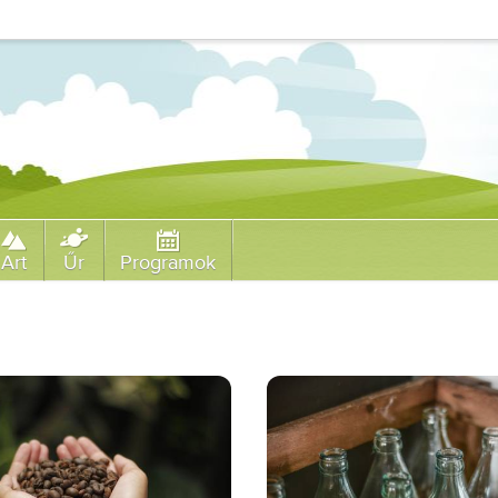
Art
Űr
Programok