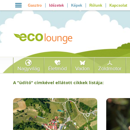
Gasztro
Idézetek
Képek
Rólunk
Kapcsolat
Nagyvilág
Életmód
Vadon
Zöldmotor
A "
üdítő
" címkével ellátott cikkek listája: