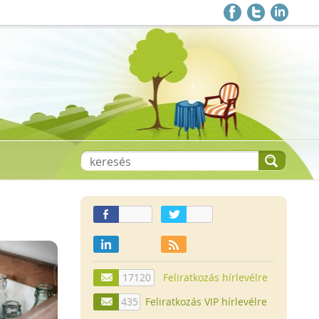
17120
Feliratkozás hírlevélre
435
Feliratkozás VIP hírlevélre