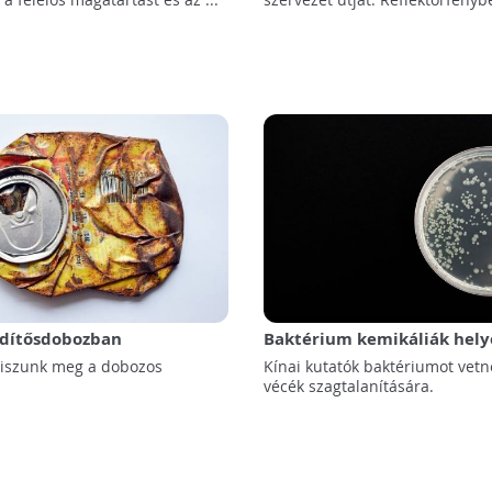
űdítősdobozban
Baktérium kemikáliák hely
 iszunk meg a dobozos
Kínai kutatók baktériumot vet
vécék szagtalanítására.