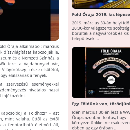
Föld Órája 2019: kis lépés
nagyobb cél felé
2019. március 30-án helyi idő 
20:30-kor világszerte sötétsé
borultak a nagyvárosok és kis
települések ...
öld Órája alkalmából: március
díszvilágítását kapcsolják le,
Múzeum és a Nemzeti Színház, a
ök tere, a Vajdahunyad vár,
Világörökségi része elsötétül,
ogy elalszanak a fények.
át szervezésű eseményekkel
zdeményezés hivatalos hazai
 tájékozódni.
Egy Földünk van, törődjünk
Föld Órája 2019
Idén március 30-án lesz a WW
Kapcsolódj a Földhöz!" - azt
Órája, azonban fontos, hogy
 mint valaha. Ettől az évtől
környezetünkkel ne csak ezen
 a fenntartható életmód áll,
ebben az egy órában ...