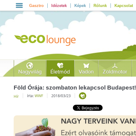
Gasztro
Idézetek
Képek
Rólunk
Kapcsolat
Nagyvilág
Életmód
Vadon
Zöldmotor
Föld Órája: szombaton lekapcsol Budapest
írta:
WWF
2018/03/23
Hír