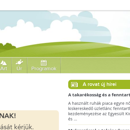
Art
Űr
Programok
!
A rovat új hírei
A takarékosság és a fenntar
ösztönzésére a Zara 14 euró
A használt ruhák piaca egyre nő
országra terjeszti ki haszná
kiskereskedő üzletlánc fenntart
szolgáltatását!
kezdeményezése az Egyesült Ki
és ...