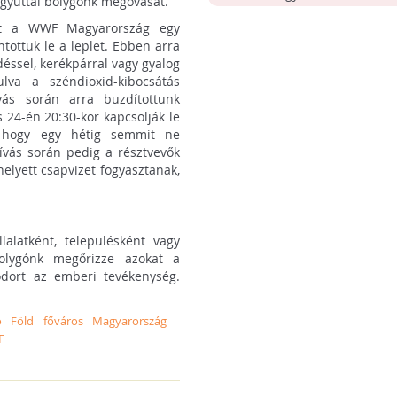
egyúttal bolygónk megóvását.
rt a WWF Magyarország egy
ntottuk le a leplet. Ebben arra
déssel, kerékpárral vagy gyalog
lva a széndioxid-kibocsátás
vás során arra buzdítottunk
 24-én 20:30-kor kapcsolják le
k, hogy egy hétig semmit ne
ívás során pedig a résztvevők
helyett csapvizet fogyasztanak,
lalatként, településként vagy
bolygónk megőrizze azokat a
odort az emberi tevékenység.
ó
Föld
főváros
Magyarország
F