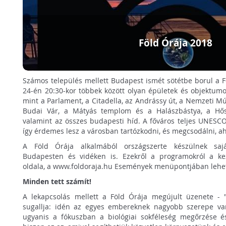
Föld Órája 2018
Számos település mellett Budapest ismét sötétbe borul a F
24-én 20:30-kor többek között olyan épületek és objektumok 
mint a Parlament, a Citadella, az Andrássy út, a Nemzeti 
Budai Vár, a Mátyás templom és a Halászbástya, a Hős
valamint az összes budapesti híd. A főváros teljes UNESCO 
így érdemes lesz a városban tartózkodni, és megcsodálni, ah
A Föld Órája alkalmából országszerte készülnek saj
Budapesten és vidéken is. Ezekről a programokról a ke
oldala, a www.foldoraja.hu Események menüpontjában lehet
Minden tett számít!
A lekapcsolás mellett a Föld Órája megújult üzenete - "
sugallja: idén az egyes embereknek nagyobb szerepe van,
ugyanis a fókuszban a biológiai sokféleség megőrzése és