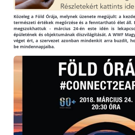
Közeleg a Föld Órája, melynek üzenete megújult: a kez
természeti értékek megőrzése és a fenntartható élet áll. 
megszokhattuk - március 24-én este idén is lekapcs
épületének és objektumának díszvilágítását. A WWF Magya
véget ért, a szervezet azonban mindenkit arra buzdít, h
be mindennapjaiba.