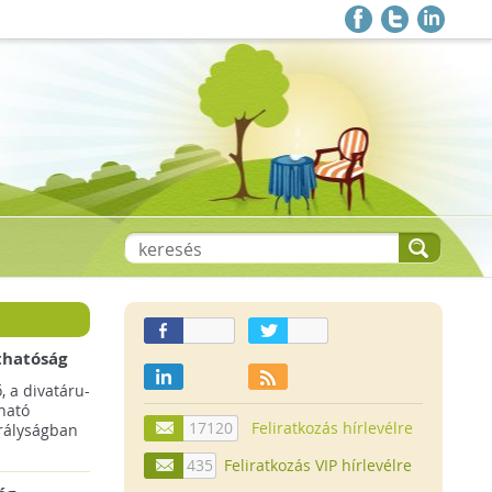
thatóság
pai
, a divatáru-
ltruha
ható
17120
Feliratkozás hírlevélre
rályságban
435
Feliratkozás VIP hírlevélre