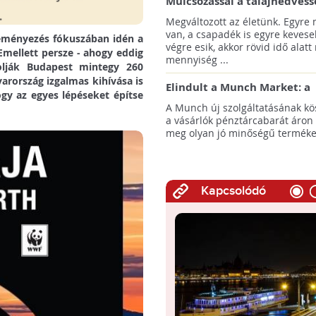
Mulcsozással a talajnedvess
megtartásáért
Megváltozott az életünk. Egyre
van, a csapadék is egyre kevese
deményezés fókuszában idén a
végre esik, akkor rövid idő alatt
Emellett persze - ahogy eddig
mennyiség ...
olják Budapest mintegy 260
rország izgalmas kihívása is
Elindult a Munch Market: a
ogy az egyes lépéseket építse
pazarláscsökkentő piactér
A Munch új szolgáltatásának k
a vásárlók pénztárcabarát áron
meg olyan jó minőségű termékeke
Kapcsolódó