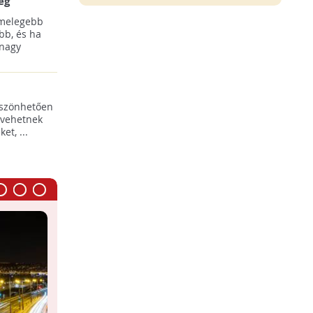
ég
 melegebb
bb, és ha
 nagy
öszönhetően
 vehetnek
t, ...