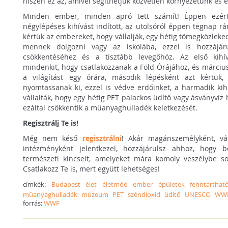
hiszen ez az, amivel segíthetjük közvetlen környezetünk és 
Minden ember, minden apró tett számít! Éppen ezé
négylépéses kihívást indított, az utolsóról éppen tegnap rá
kértük az embereket, hogy vállalják, egy hétig tömegközleke
mennek dolgozni vagy az iskolába, ezzel is hozzájáru
csökkentéséhez és a tisztább levegőhöz. Az első kihí
mindenkit, hogy csatlakozzanak a Föld Órájához, és március
a világítást egy órára, második lépésként azt kértü
nyomtassanak ki, ezzel is védve erdőinket, a harmadik kih
vállalták, hogy egy hétig PET palackos üdítő vagy ásványvíz 
ezáltal csökkentik a műanyaghulladék keletkezését.
Regisztrálj Te is!
Még nem késő
regisztrálni
! Akár magánszemélyként, vál
intézményként jelentkezel, hozzájárulsz ahhoz, hogy 
természeti kincseit, amelyeket mára komoly veszélybe s
Csatlakozz Te is, mert együtt lehetséges!
címkék:
Budapest
élet
életmód
ember
épületek
fenntarthat
műanyaghulladék
múzeum
PET
széndioxid
üdítő
UNESCO
WW
forrás:
WWF