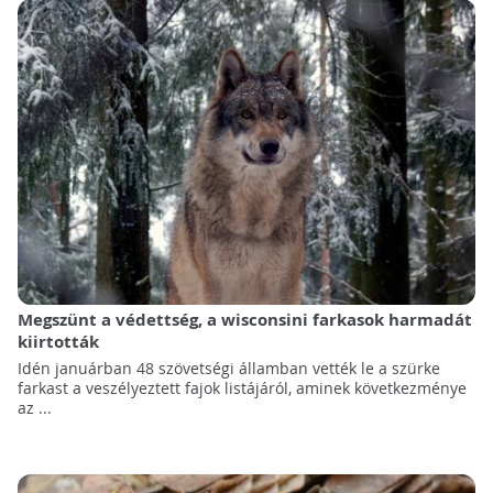
Megszünt a védettség, a wisconsini farkasok harmadát
kiirtották
Idén januárban 48 szövetségi államban vették le a szürke
farkast a veszélyeztett fajok listájáról, aminek következménye
az ...