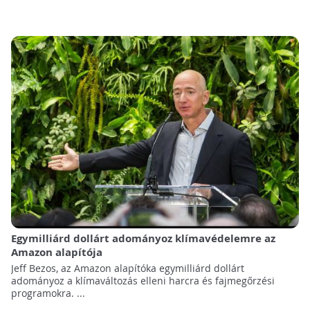
Egymilliárd dollárt adományoz klímavédelemre az
Amazon alapítója
Jeff Bezos, az Amazon alapítóka egymilliárd dollárt
adományoz a klímaváltozás elleni harcra és fajmegőrzési
programokra. ...