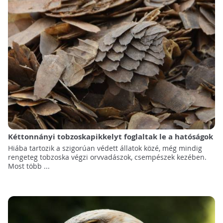
Kéttonnányi tobzoskapikkelyt foglaltak le a hatóságok
Hiába tartozik a szigorúan védett állatok közé, még mindig
rengeteg tobzoska végzi orvvadászok, csempészek kezében.
Most több ...