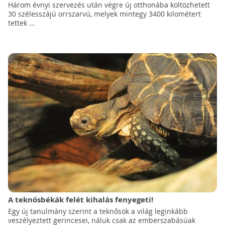
Három évnyi szervezés után végre új otthonába költözhetett
30 szélesszájú orrszarvú, melyek mintegy 3400 kilométert
tettek ...
A teknősbékák felét kihalás fenyegeti!
Egy új tanulmány szerint a teknősök a világ leginkább
veszélyeztett gerincesei, náluk csak az emberszabásúak