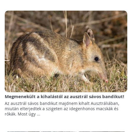
Megmenekült a kihalástól az ausztrál sávos bandikut!
Az ausztrál sávos bandikut majdnem kihalt Ausztráliában,
miután elterjedtek a szigeten az idegenhonos macskák és
rókák. Most úgy ...