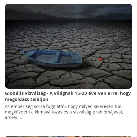
Globális vízválság - A világnak 15-20 éve van arra, hogy
megoldást találjon
Az emberiség sorsa függ attól, hogy milyen sikeresen tud
megküzdeni a klímaváltozás és a vízválság problémájával,
amely ...