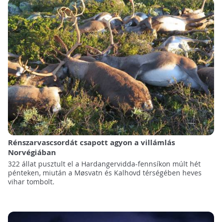
Rénszarvascsordát csapott agyon a villámlás
Norvégiában
322 állat pusztult el a Hardangervidda-fennsíkon múlt hét
pénteken, miután a Møsvatn és Kalhovd térségében heves
vihar tombolt.