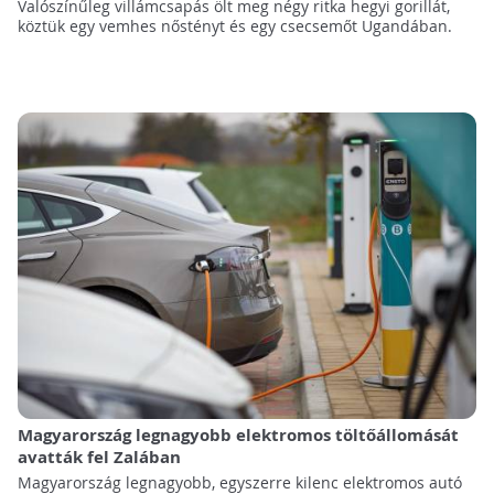
Valószínűleg villámcsapás ölt meg négy ritka hegyi gorillát,
köztük egy vemhes nőstényt és egy csecsemőt Ugandában.
Magyarország legnagyobb elektromos töltőállomását
avatták fel Zalában
Magyarország legnagyobb, egyszerre kilenc elektromos autó