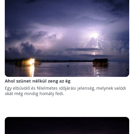
Ahol szünet nélkül zeng az ég
Egy elbűvölő és félelmetes időjárási jelenség, melynek valódi
okát még mindig homály fedi.