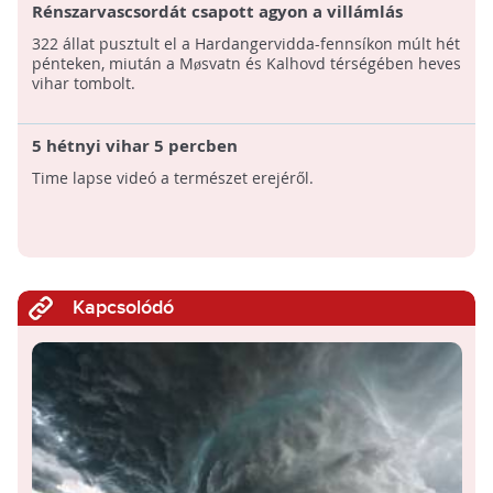
Rénszarvascsordát csapott agyon a villámlás
Norvégiában
322 állat pusztult el a Hardangervidda-fennsíkon múlt hét
pénteken, miután a Møsvatn és Kalhovd térségében heves
vihar tombolt.
5 hétnyi vihar 5 percben
Time lapse videó a természet erejéről.
Kapcsolódó