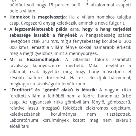
például volt hogy 15 percen belül 15 alkalommal csapott
bele a villám.
Homokot is megolvasztja:
Ha a villám homokos talajba
csap, üvegszerű anyag keletkezik, aminek a neve fulgurit.
A legszemléletesebb példa arra, hogy a hang terjedési
sebessége lassabb a fényénél:
A hangsebesség száraz
levegőben csak 343 m/s, míg a fénysebesség körülbelül 300
000 km/s, emiatt a villám fénye sokkal hamarabb érkezik
meg a megfigyelőhöz, mint a mennydörgés.
Mi is kiszámolhatjuk:
A villámlás tőlünk számított
távolsága könnyűszerrel mérhető. Mikor meglátjuk a
villámot, csak figyeljük meg hogy hány másodperccel
később hallunk dörrenést. Ha ezt elosztjuk hárommal,
megkapjuk a távolságot kilométerben.
"Fordított" és "gömb" alakú is létezik:
A nagyon ritka
fordított villám a felhőből nem a földre, hanem az űrbe
csap. Az ugyancsak ritka gömbvillám fénylő, gömbszerű,
relatíve lassú mozgású földközeli elektromos objektum,
keletkezésének körülményei nem tisztázottak.
Laboratóriumi körülmények között még nem sikerült
előállítani.