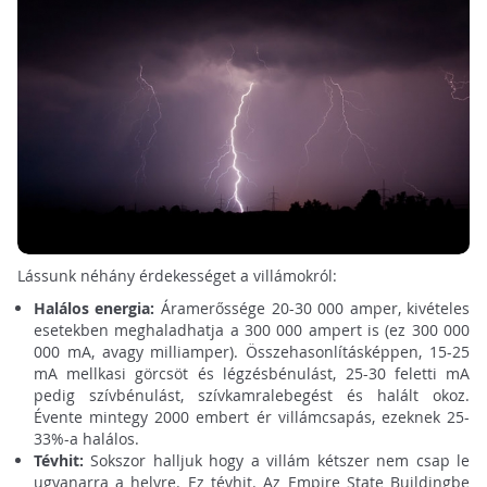
Lássunk néhány érdekességet a villámokról:
Halálos energia:
Áramerőssége 20-30 000 amper, kivételes
esetekben meghaladhatja a 300 000 ampert is (ez 300 000
000 mA, avagy milliamper). Összehasonlításképpen, 15-25
mA mellkasi görcsöt és légzésbénulást, 25-30 feletti mA
pedig szívbénulást, szívkamralebegést és halált okoz.
Évente mintegy 2000 embert ér villámcsapás, ezeknek 25-
33%-a halálos.
Tévhit:
Sokszor halljuk hogy a villám kétszer nem csap le
ugyanarra a helyre. Ez tévhit. Az Empire State Buildingbe