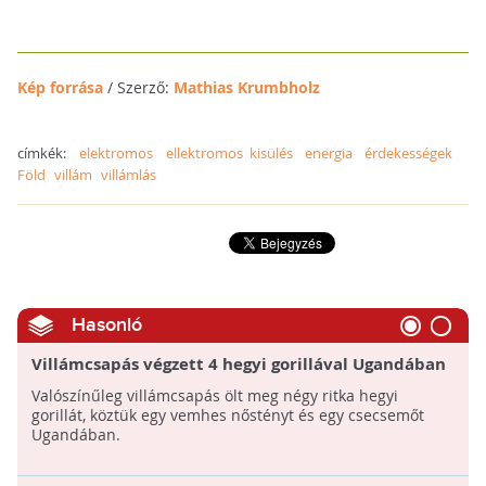
Kép forrása
/ Szerző:
Mathias Krumbholz
címkék:
elektromos
ellektromos kisülés
energia
érdekességek
Föld
villám
villámlás
Hasonló
Villámcsapás végzett 4 hegyi gorillával Ugandában
Valószínűleg villámcsapás ölt meg négy ritka hegyi
gorillát, köztük egy vemhes nőstényt és egy csecsemőt
Ugandában.