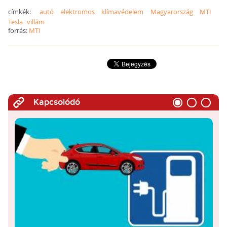
címkék:
autó
elektromos
klímavédelem
Magyarország
MTI
Tesla
villám
forrás:
MTI
Kapcsolódó