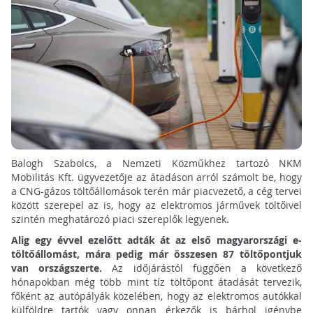
Balogh Szabolcs, a Nemzeti Közműkhez tartozó NKM
Mobilitás Kft. ügyvezetője az átadáson arról számolt be, hogy
a CNG-gázos töltőállomások terén már piacvezető, a cég tervei
között szerepel az is, hogy az elektromos járművek töltőivel
szintén meghatározó piaci szereplők legyenek.
Alig egy évvel ezelőtt adták át az első magyarországi e-
töltőállomást, mára pedig már összesen 87 töltőpontjuk
van országszerte.
Az időjárástól függően a következő
hónapokban még több mint tíz töltőpont átadását tervezik,
főként az autópályák közelében, hogy az elektromos autókkal
külföldre tartók vagy onnan érkezők is bárhol igénybe