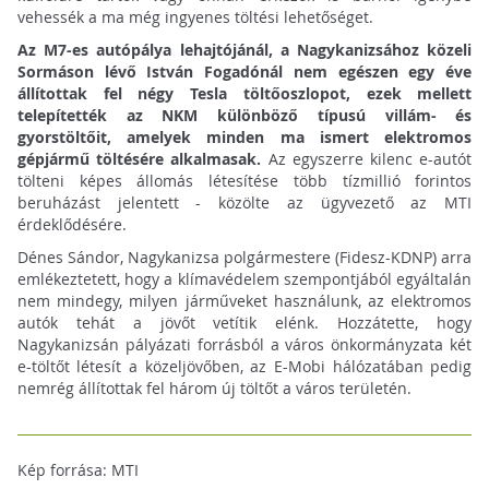
vehessék a ma még ingyenes töltési lehetőséget.
Az M7-es autópálya lehajtójánál, a Nagykanizsához közeli
Sormáson lévő István Fogadónál nem egészen egy éve
állítottak fel négy Tesla töltőoszlopot, ezek mellett
telepítették az NKM különböző típusú villám- és
gyorstöltőit, amelyek minden ma ismert elektromos
gépjármű töltésére alkalmasak.
Az egyszerre kilenc e-autót
tölteni képes állomás létesítése több tízmillió forintos
beruházást jelentett - közölte az ügyvezető az MTI
érdeklődésére.
Dénes Sándor, Nagykanizsa polgármestere (Fidesz-KDNP) arra
emlékeztetett, hogy a klímavédelem szempontjából egyáltalán
nem mindegy, milyen járműveket használunk, az elektromos
autók tehát a jövőt vetítik elénk. Hozzátette, hogy
Nagykanizsán pályázati forrásból a város önkormányzata két
e-töltőt létesít a közeljövőben, az E-Mobi hálózatában pedig
nemrég állítottak fel három új töltőt a város területén.
Kép forrása: MTI