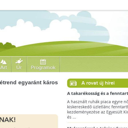
Art
Űr
Programok
 étrend egyaránt káros
A rovat új hírei
A takarékosság és a fenntar
ösztönzésére a Zara 14 euró
A használt ruhák piaca egyre nő
országra terjeszti ki haszná
kiskereskedő üzletlánc fenntart
szolgáltatását!
kezdeményezése az Egyesült Ki
és ...