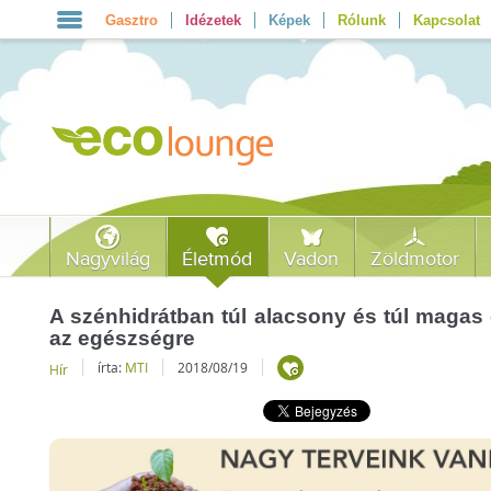
Gasztro
Idézetek
Képek
Rólunk
Kapcsolat
Nagyvilág
Életmód
Vadon
Zöldmotor
A szénhidrátban túl alacsony és túl magas
az egészségre
írta:
MTI
2018/08/19
Hír