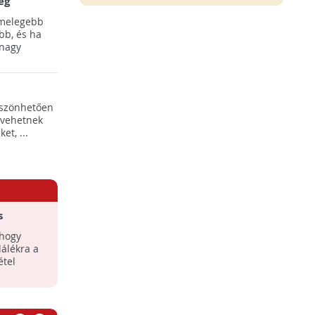
ég
 melegebb
bb, és ha
 nagy
öszönhetően
 vehetnek
t, ...
s
ahogy
lálékra a
étel