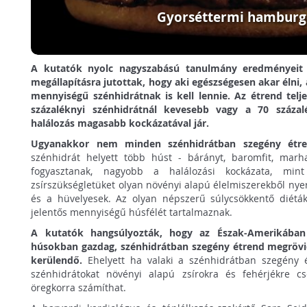
Gyorséttermi hamburg
A kutatók nyolc nagyszabású tanulmány eredményeit g
megállapításra jutottak, hogy aki egészségesen akar élni
mennyiségű szénhidrátnak is kell lennie.
Az étrend telj
százaléknyi szénhidrátnál kevesebb vagy a 70 százal
halálozás magasabb kockázatával jár.
Ugyanakkor nem minden szénhidrátban szegény étre
szénhidrát helyett több húst - bárányt, baromfit, marhah
fogyasztanak, nagyobb a halálozási kockázata, min
zsírszükségletüket olyan növényi alapú élelmiszerekből nyer
és a hüvelyesek. Az olyan népszerű súlycsökkentő diétá
jelentős mennyiségű húsfélét tartalmaznak.
A kutatók hangsúlyozták, hogy az Észak-Amerikában 
húsokban gazdag, szénhidrátban szegény étrend megrövidí
kerülendő.
Ehelyett ha valaki a szénhidrátban szegény é
szénhidrátokat növényi alapú zsírokra és fehérjékre cs
öregkorra számíthat.