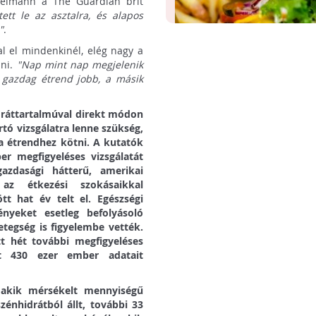
idelmann a The Guardian brit
ett le az asztalra, és alapos
"
.
al el mindenkinél, elég nagy a
nni.
"Nap mint nap megjelenik
Megkongatta a vészharang
n gazdag étrend jobb, a másik
elhízás miatt az ENSZ FAO
A rossz táplálkozás minden fo
főigazgatója Latin-Amerik
kell számolni, mondta Grazian
a latin-amerikai és karibi térs
dráttartalmúval direkt módon
vezetőinek.
tó vizsgálatra lenne szükség,
a étrendhez kötni. A kutatók
r megfigyeléses vizsgálatát
azdasági hátterű, amerikai
 az étkezési szokásaikkal
t hat év telt el. Egészségi
nyeket esetleg befolyásoló
tegség is figyelembe vették.
t hét további megfigyeléses
t 430 ezer ember adatait
 akik mérsékelt mennyiségű
zénhidrátból állt, további 33