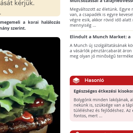
Mulcsozással a talajnedvess
megtartásáért
Megváltozott az életünk. Egyre
van, a csapadék is egyre kevese
végre esik, akkor rövid idő alatt
megemeli a korai halálozás
mennyiség ...
mány szerint.
Elindult a Munch Market: a
pazarláscsökkentő piactér
A Munch új szolgáltatásának k
a vásárlók pénztárcabarát áron
meg olyan jó minőségű termékeke
Hasonló
Egészséges étkezési kisoko
gyerekeknek a FAO-tól
Bolygónk minden lakójának, 
nekünk is, szüksége van a táp
túléléshez és fejlődéshez. Az 
fontos, mert ...