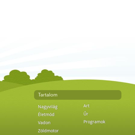
Tartalom
Art
Nagyvilág
Űr
Életmód
Programok
Vadon
Zöldmotor