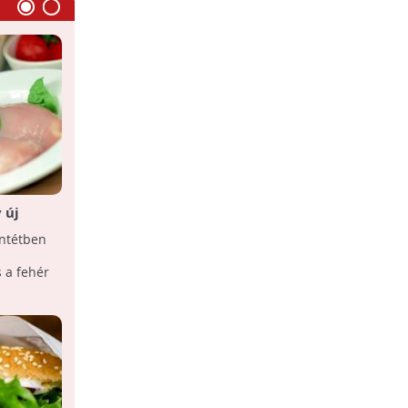
 új
Gyilkos gyorséttermi ételek
entétben
A gyorséttermi ételeken alapuló
egyhangú táplálkozás megöli az elhízás,
s a fehér
a szívbetegségek, a cukorbaj és a rák
ellen óvó ...