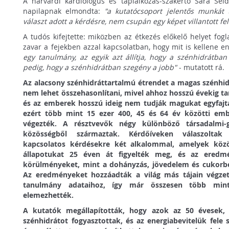
A harvardi kardiológus és táplálkozás-szakértő Sara Se
napilapnak elmondta:
"a kutatócsoport jelentős munkát t
választ adott a kérdésre, nem csupán egy képet villantott fel
A tudós kifejtette: miközben az étkezés előkelő helyet fogl
zavar a fejekben azzal kapcsolatban, hogy mit is kellene e
egy tanulmány, az egyik azt állítja, hogy a szénhidrátba
pedig, hogy a szénhidrátban szegény a jobb"
- mutatott rá.
Az alacsony szénhidráttartalmú étrendet a magas szénhi
nem lehet összehasonlítani, mivel ahhoz hosszú évekig tar
és az emberek hosszú ideig nem tudják magukat egyfajt
ezért több mint 15 ezer 400, 45 és 64 év közötti embe
végezték. A résztvevők négy különböző társadalmi-g
közösségből származtak. Kérdőíveken válaszoltak
kapcsolatos kérdésekre két alkalommal, amelyek közöt
állapotukat 25 éven át figyelték meg, és az eredmé
körülményeket, mint a dohányzás, jövedelem és cukorbe
Az eredményeket hozzáadták a világ más tájain végzet
tanulmány adataihoz, így már összesen több min
elemezhették.
A kutatók megállapították, hogy azok az 50 évesek,
szénhidrátot fogyasztottak, és az energiabevitelük fele s