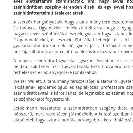
éves élettartamra számíthattak, ami négy évvel ho
szénhidrátban szegény étrenden éltek, és egy évvel ho
szénhidráttartalmú ételeket ettek.
A szerzők hangsúlyozták, hogy a tanulmány természete mia
és hatások. Ugyanakkor emlékeztettek arra, hogy a nyuga
nagyon kevés szénhidrátot esznek, gyakran fogyasztanak k
és gabonaféléket, és esznek több állati fehérjét és zsírt.
gyulladásokat idézhetnek elő, gyorsítják a biológiai örege
hozzájárulhatnak az idő előtti halálozás kockázatának növe
A magas szénhidrátfogyasztás gyakori Ázsiában és a s
például sok fehér rizst fogyasztanak. Ezek hozzájárulnak
terheléshez és az anyagcsere romlásához.
Walter Willett, a tanulmány társszerzője, a Harvard Egyet
Iskolájának epidemiológus és táplálkozás professzora sze
szénhidrátbevitel is káros lehet, de leginkább az számít, hog
és szénhidrátot fogyasztunk.
Seidelmann hozzátette: a szénhidrátban szegény diéta, a
népszerű, mert rövid távon jól működik. A kutató azonban 
alapú ételt fogyasztunk, annál alacsonyabb a korai halálozá