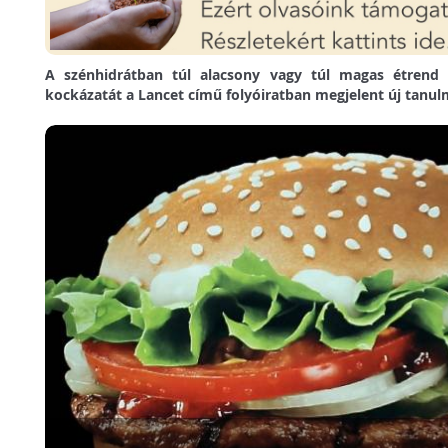
A szénhidrátban túl alacsony vagy túl magas étrend 
kockázatát a Lancet című folyóiratban megjelent új tanul