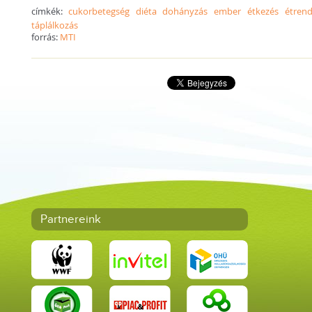
címkék:
cukorbetegség
diéta
dohányzás
ember
étkezés
étren
táplálkozás
forrás:
MTI
Partnereink