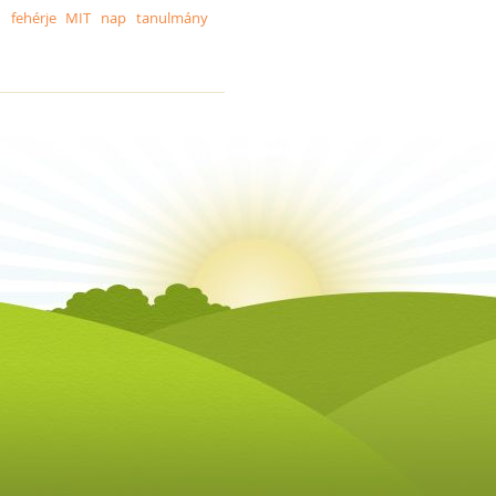
d
fehérje
MIT
nap
tanulmány