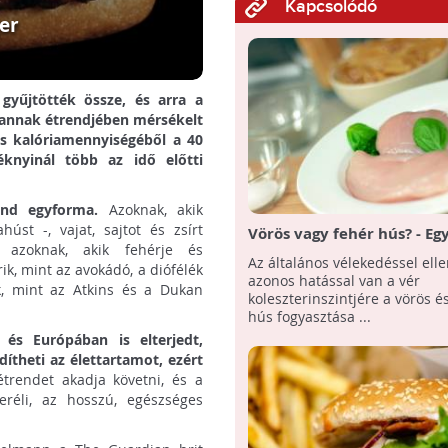
Kapcsolódó
er
yűjtötték össze, és arra a
, annak étrendjében mérsékelt
es kalóriamennyiségéből a 40
éknyinál több az idő előtti
nd egyforma.
Azoknak, akik
úst -, vajat, sajtot és zsírt
Vörös vagy fehér hús? - Egy
t azoknak, akik fehérje és
kutatás szerint egyformán
Az általános vélekedéssel ell
ik, mint az avokádó, a diófélék
ártalmas
azonos hatással van a vér
k, mint az Atkins és a Dukan
koleszterinszintjére a vörös é
hús fogyasztása ...
és Európában is elterjedt,
theti az élettartamot, ezért
trendet akadja követni, és a
eréli, az hosszú, egészséges