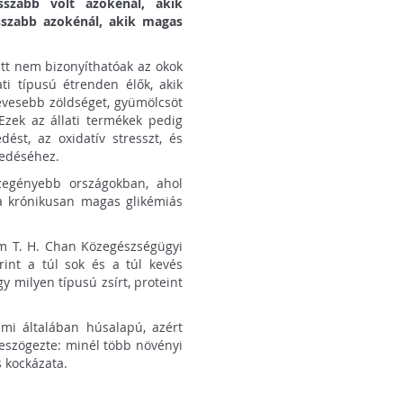
sszabb volt azokénál, akik
sszabb azokénál, akik magas
tt nem bizonyíthatóak az okok
ti típusú étrenden élők, akik
evesebb zöldséget, gyümölcsöt
 Ezek az állati termékek pedig
dést, az oxidatív stresszt, és
kedéséhez.
zegényebb országokban, ahol
 a krónikusan magas glikémiás
em T. H. Chan Közegészségügyi
rint a túl sok és a túl kevés
y milyen típusú zsírt, proteint
mi általában húsalapú, azért
leszögezte: minél több növényi
s kockázata.