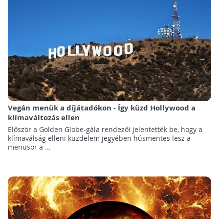
Vegán menük a díjátadókon - Így küzd Hollywood a
klímaváltozás ellen
Először a Golden Globe-gála rendezői jelentették be, hogy a
klímaválság elleni küzdelem jegyében húsmentes lesz a
menüsor a ...