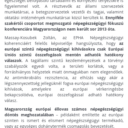
egészséget befolyásoló társadalmi és környezeti tényezőkre is
figyelemmel volt. A résztvevők az állami szervezetek
munkatársai, a betegszervezetek vezetői és tagjai, valamint
oktatási intézmények munkatársai közül kerültek ki.
Ennyiféle
szakértői csoportot megmozgató népegészségügyi fókuszú
konferenciára Magyarországon nem került sor 2013 óta.
Massay-Kosubek Zoltán, az EPHA Népegészségügyi
koherenciáért felelős képviselője hangsúlyozta, hogy
az
európai szintű népegészségügyi kihívásokra csak Európai
Uniós szintű összefogások mentén adhatók hatékony
válaszok
. A tagállami szintű kezdeményezések a törvényi
szabályozók egyedi volta, a területi korlátok, vagy a
forráshiányos helyzetek miatt önmagukban nem elegendőek.
Az antimikrobiális rezisztencia, az elhízás vagy akár a
légszennyezettség jellegüknél fogva európai népegészségügyi
kihívások, amelyekre az európai vérkeringésbe
bekapcsolódva, európai összefogással adható hatékony
válasz.
Magyarország európai éllovas számos népegészségügyi
döntés meghozatalában
– példaként említette az európai
szinten is ismert és elismert népegészségügyi termékadó,
vagy az egységes dohánytermék csomagolás bevezetését.