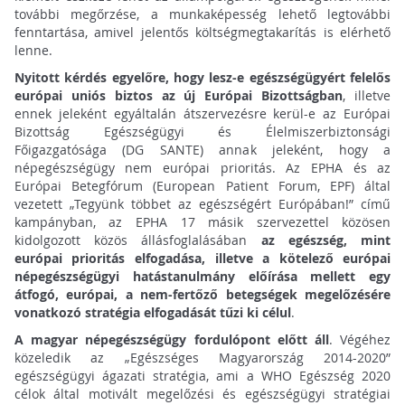
további megőrzése, a munkaképesség lehető legtovábbi
fenntartása, amivel jelentős költségmegtakarítás is elérhető
lenne.
Nyitott kérdés egyelőre, hogy lesz-e egészségügyért felelős
európai uniós biztos az új Európai Bizottságban
, illetve
ennek jeleként egyáltalán átszervezésre kerül-e az Európai
Bizottság Egészségügyi és Élelmiszerbiztonsági
Főigazgatósága (DG SANTE) annak jeleként, hogy a
népegészségügy nem európai prioritás. Az EPHA és az
Európai Betegfórum (European Patient Forum, EPF) által
vezetett „Tegyünk többet az egészségért Európában!” című
kampányban, az EPHA 17 másik szervezettel közösen
kidolgozott közös állásfoglalásában
az egészség, mint
európai prioritás elfogadása, illetve a kötelező európai
népegészségügyi hatástanulmány előírása mellett egy
átfogó, európai, a nem-fertőző betegségek megelőzésére
vonatkozó stratégia elfogadását tűzi ki célul
.
A magyar népegészségügy fordulópont előtt áll
. Végéhez
közeledik az „Egészséges Magyarország 2014-2020”
egészségügyi ágazati stratégia, ami a WHO Egészség 2020
célok által motivált megelőzési és egészségügyi stratégiai