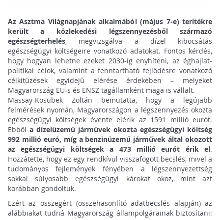
Az Asztma Világnapjának alkalmából (május 7-e) terítékre
került a közlekedési légszennyezésből származó
egészségterhelés
, megvizsgálva a dízel kibocsátás
egészségügyi költségeire vonatkozó adatokat. Fontos kérdés,
hogy hogyan lehetne ezeket 2030-ig enyhíteni, az éghajlat-
politikai célok, valamint a fenntartható fejlődésre vonatkozó
célkitűzések egyidejű elérése érdekében – melyeket
Magyarország EU-s és ENSZ tagállamként maga is vállalt.
Massay-Kosubek Zoltán bemutatta, hogy a legújabb
felmérések nyomán, Magyarországon a légszennyezés okozta
egészségügyi költségek évente elérik az 1591 millió eurót.
Ebből
a dízelüzemű járművek okozta egészségügyi költség
992 millió euró, míg a benzinüzemű járművek által okozott
az egészségügyi költségek a 473 millió eurót érik el
.
Hozzátette, hogy ez egy rendkívül visszafogott becslés, mivel a
tudományos fejlemények fényében a légszennyezettség
sokkal súlyosabb egészségügyi károkat okoz, mint azt
korábban gondoltuk.
Ezért az összegért (összehasonlító adatbecslés alapján) az
alábbiakat tudná Magyarország állampolgárainak biztosítani: