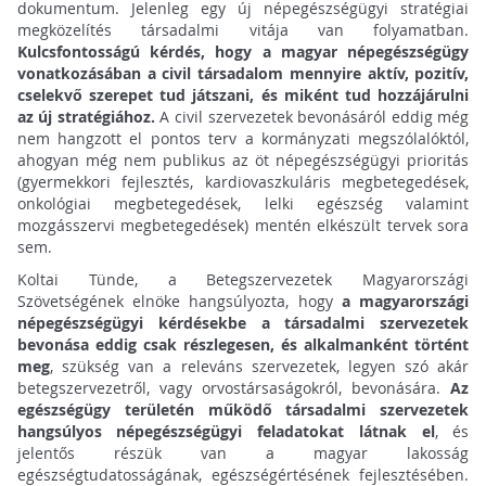
dokumentum. Jelenleg egy új népegészségügyi stratégiai
megközelítés társadalmi vitája van folyamatban.
Kulcsfontosságú kérdés, hogy a magyar népegészségügy
vonatkozásában a civil társadalom mennyire aktív, pozitív,
cselekvő szerepet tud játszani, és miként tud hozzájárulni
az új stratégiához.
A civil szervezetek bevonásáról eddig még
nem hangzott el pontos terv a kormányzati megszólalóktól,
ahogyan még nem publikus az öt népegészségügyi prioritás
(gyermekkori fejlesztés, kardiovaszkuláris megbetegedések,
onkológiai megbetegedések, lelki egészség valamint
mozgásszervi megbetegedések) mentén elkészült tervek sora
sem.
Koltai Tünde, a Betegszervezetek Magyarországi
Szövetségének elnöke hangsúlyozta, hogy
a magyarországi
népegészségügyi kérdésekbe a társadalmi szervezetek
bevonása eddig
csak részlegesen, és alkalmanként történt
meg
, szükség van a releváns szervezetek, legyen szó akár
betegszervezetről, vagy orvostársaságokról, bevonására.
Az
egészségügy területén működő társadalmi szervezetek
hangsúlyos népegészségügyi feladatokat látnak el
, és
jelentős részük van a magyar lakosság
egészségtudatosságának, egészségértésének fejlesztésében.