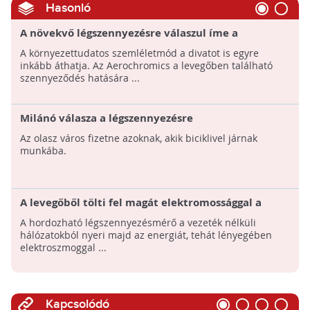
Hasonló
A növekvő légszennyezésre válaszul íme a
szmogjelző ruha!
A környezettudatos szemléletmód a divatot is egyre
inkább áthatja. Az Aerochromics a levegőben található
szennyeződés hatására ...
Milánó válasza a légszennyezésre
Az olasz város fizetne azoknak, akik biciklivel járnak
munkába.
A levegőből tölti fel magát elektromossággal a
személyi légszennyezésmérő!
A hordozható légszennyezésmérő a vezeték nélküli
hálózatokból nyeri majd az energiát, tehát lényegében
elektroszmoggal ...
Kapcsolódó