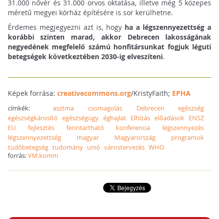
31.000 nővér és 31.000 orvos oktatása, illetve még 5 közepes
méretű megyei kórház építésére is sor kerülhetne.
Érdemes megjegyezni azt is, hogy
ha a légszennyezettség a
korábbi szinten marad, akkor Debrecen lakosságának
negyedének megfelelő számú honfitársunkat fogjuk léguti
betegségek következtében 2030-ig elveszíteni
.
Képek forrása:
creativecommons.org
/KristyFaith;
EPHA
címkék:
asztma
csomagolás
Debrecen
egészség
egészségkárosító
egészségügy
éghajlat
Elhízás
előadások
ENSZ
EU
fejlesztés
fenntartható
konferencia
légszennyezés
légszennyezettség
magyar
Magyarország
programok
tüdőbetegség
tudomány
unió
várostervezés
WHO
forrás:
VM.komm