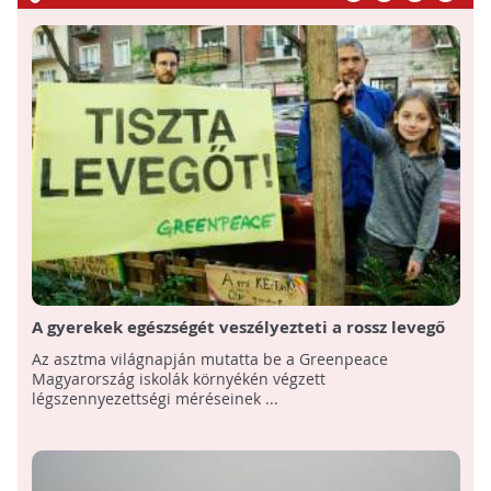
A gyerekek egészségét veszélyezteti a rossz levegő
az iskolák környékén
Az asztma világnapján mutatta be a Greenpeace
Magyarország iskolák környékén végzett
légszennyezettségi méréseinek ...