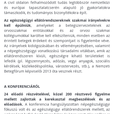
A civil oldalon felhalmozódott tudás legtöbbször nemzetközi
és európai tapasztalatcserén alapuló jó gyakorlatokra
támaszkodik, és tudományos bizonyítékokra épít.
Az egészségügyi ellátórendszereknek szakmai irányelvekre
kell épülniük
, amelyeket a betegszervezeteknek az
orvosszakmai entitásokkal és az orvosi szakmai
kollégiumokkal karöltve kell elkészíteniük, minden esetben az
érintett betegek érdekeit és szempontjait is figyelembe véve.
Az irányelvek kidolgozásában és véleményezésében, valamint
a népegészségügyi vonatkozású társadalmi vitákban, amik az
ellátórendszeren kívüli, egészségre kiható területeket is
lefedik (pl. légszennyezés, adózás, vegyi anyagok, szociális
kérdések, közlekedéspolitika, várostervezés, stb.), a Nemzeti
Betegfórum képviselői 2013 óta vesznek részt.
A KONFERENCIÁRÓL
24 előadó részvételével, közel 200 résztvevő figyelme
mellett zajlottak a kerekasztal megbeszélések és az
előadások.
A konferencia hangsúlyozottan népegészségügyi
fókuszú volt és az egészségügyi ellátórendszerek mellett, az