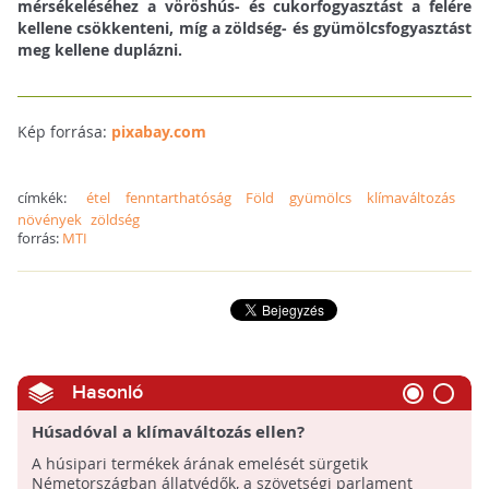
mérsékeléséhez a vöröshús- és cukorfogyasztást a felére
kellene csökkenteni, míg a zöldség- és gyümölcsfogyasztást
meg kellene duplázni.
Kép forrása:
pixabay.com
címkék:
étel
fenntarthatóság
Föld
gyümölcs
klímaváltozás
növények
zöldség
forrás:
MTI
Hasonló
Húsadóval a klímaváltozás ellen?
A húsipari termékek árának emelését sürgetik
Németországban állatvédők, a szövetségi parlament