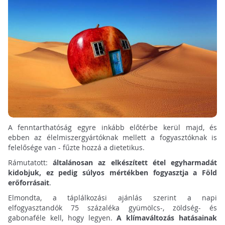
A fenntarthatóság egyre inkább előtérbe kerül majd, és
ebben az élelmiszergyártóknak mellett a fogyasztóknak is
felelősége van - fűzte hozzá a dietetikus.
Rámutatott:
általánosan az elkészített étel egyharmadát
kidobjuk, ez pedig súlyos mértékben fogyasztja a Föld
erőforrásait
.
Elmondta, a táplálkozási ajánlás szerint a napi
elfogyasztandók 75 százaléka gyümölcs-, zöldség- és
gabonaféle kell, hogy legyen.
A klímaváltozás hatásainak