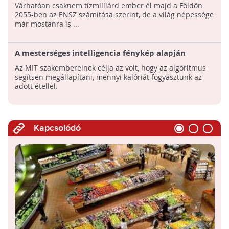
ENSZ számítása szerint
Várhatóan csaknem tízmilliárd ember él majd a Földön
2055-ben az ENSZ számítása szerint, de a világ népessége
már mostanra is ...
A mesterséges intelligencia fénykép alapján
megmondja, milyen alapanyagokból készült az étel
Az MIT szakembereinek célja az volt, hogy az algoritmus
segítsen megállapítani, mennyi kalóriát fogyasztunk az
adott étellel.
Kapcsolódó