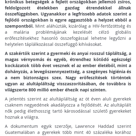
krónikus betegségek a fejlett országokban jellemző zsíros,
feldolgozott ételekben gazdag étrendekkel állnak
összefüggésben. Ugyanakkor a legfrissebb adatok szerint a
fejlődő országokban is egyre aggasztóbb a helyzet ebből a
szempontból.
Mint aláhúzták, kizárólag a HIV-fertőzöttség és
a malária problémájának kezelését célzó globális
erőfeszítésekhez hasonló összefogással lehetne legyőzni a
helytelen táplálkozással összefüggő kihívásokat.
A szakértők szerint a gyermeki és anyai rosszul tápláltság, a
magas vérnyomás és egyéb, étrendhez kötődő egészségi
kockázatok több évet vesznek el az ember életéből, mint a
dohányzás, a levegőszennyezettség, a szegényes higiénia és
a nem biztonságos szex. Nagy erőfeszítések történtek
ugyan az alultápláltság visszaszorításában, de továbbra is
világszerte 800 millió ember éhezik napi szinten.
A jelentés szerint az alultápláltság az öt éven aluli gyerekek
csaknem negyedének akadályozza a fejlődését. Az alultáplált
nők pedig élethosszig tartó károsodással születő gyerekeket
hoznak a világra.
A dokumentum egyik szerzője, Lawrence Haddad szerint
Guatemalában a gyerekek több mint 40 százaléka korához