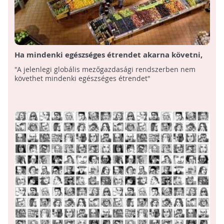
Ha mindenki egészséges étrendet akarna követni,
globálisan több zöldséget és gyümölcsöt kellene
"A jelenlegi globális mezőgazdasági rendszerben nem
termeszteni
követhet mindenki egészséges étrendet"