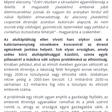
képest alacsony. "
Ezért részben a társadalmi egyenlőtlenség a
felelős. A magasabb jövedelmű emberek jobb
élelmiszerekhez jutnak, és nagyon kis arányban fordul elő
náluk fejlődési elmaradottság. Az alacsony jövedelmű
csoportok étrendje azonban kukoricán alapszik, és nem
esznek elég zöldséget, gyümölcsöt, tejterméket vagy például a
csirkehús biztosította fehérjét"
- magyarázta a szakember.
Az alultápláltság ellen vívott harc olykor csak a
kalóriamennyiség növelésére koncentrál az étrend
egészének javítása helyett. Sok olyan országban, amely
széles körű alultápláltsággal küzdött, szinte egyik
pillanatról a másikra vált súlyos problémává az elhízottság.
Kínában például, ahol az elmúlt években gyorsan változott az
emberek étrendje, a lakosság felét fenyegeti annak veszélye,
hogy 2030-ra túlsúlyossá vagy elhízottá válik. Globálisan
nézve pedig a 2005-ben becsült 1,3 milliárdról 2030-ra
várhatóan 3,3 milliárdra fog nőni a túlsúlyos és elhízott
emberek száma.
A problémák egy részét ugyan enyhíti a gazdasági fejlődés, az
emberek étrendje ugyanakkor romolhat és a jelek szerint
romlik is, ahogy az országuk egyre gazdagabbá válik. A
jelentés szerint az emberek ugyan több gyümölcsöt és