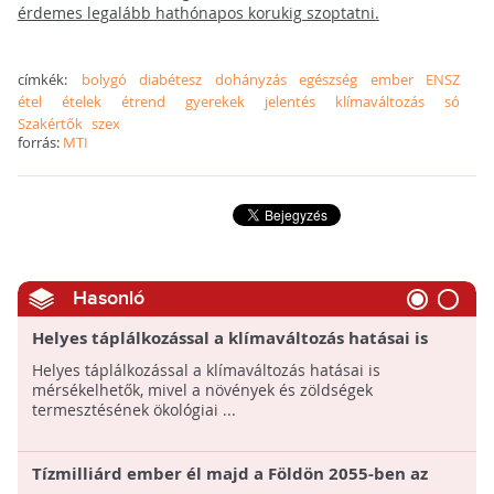
érdemes legalább hathónapos korukig szoptatni.
címkék:
bolygó
diabétesz
dohányzás
egészség
ember
ENSZ
étel
ételek
étrend
gyerekek
jelentés
klímaváltozás
só
Szakértők
szex
forrás:
MTI
Hasonló
Helyes táplálkozással a klímaváltozás hatásai is
mérsékelhetők
Helyes táplálkozással a klímaváltozás hatásai is
mérsékelhetők, mivel a növények és zöldségek
termesztésének ökológiai ...
Tízmilliárd ember él majd a Földön 2055-ben az