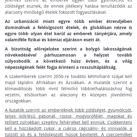
zöldséget esznek, de ennek jótékony hatása lenullázódik az
alacsony minőségű ételek fokozott fogyasztásával.
Az urbanizáció miatt egyre több ember étrendjében
dominálnak a feldolgozott ételek, és globálisan nézve is
egyre több olyan étel kerül az emberek tányérjára, amely
valamiféle fizikai és kémiai eljáráson esett át.
A bizottság előrejelzése szerint a bolygó lakosságának
növekedésével párhuzamosan a helyzet tovább
súlyosbodik a következő húsz évben, és a világ
népességének felét fogja érinteni a rosszultápláltság.
A szakemberek szerint 2050-re további kétmilliárd szájat kell
majd táplálni Afrikában és Ázsiában. A mutatók szerint a
klímaváltozás több mint félmillió többlethalálozáshoz fog
vezetni, elsősorban az alacsony és közepes jövedelmű
országokban.
A kutatók szerint az embereknek több zöldséget, gyümölcsöt,
teljes kiőrlésű gabonát, rostot, mogyorófélét, magokat és
telített zsírokban szegény fehérjéket kell enniük. Csökkenteni
kell a hozzáadott cukor, a cukros rágcsálni- és innivalók, a
túlzott só és a feldolgozott húsok bevitelét. A csecsemőket