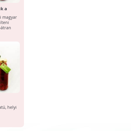
uk a
Jó vásár: A termelői piac
gi magyar
Hogyan köt össze minket egyetlen falat
íteni
étel múlttal, jelennel és jövővel?
bátran
tú, helyi