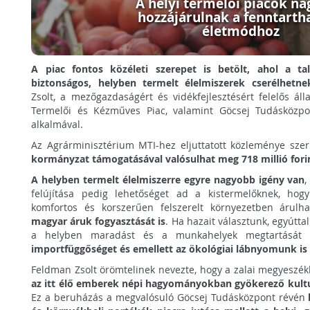
A helyi termelői piacok n
hozzájárulnak a fenntarth
életmódhoz
A piac fontos közéleti szerepet is betölt, ahol a tal
biztonságos, helyben termelt élelmiszerek cserélhetne
Zsolt, a mezőgazdaságért és vidékfejlesztésért felelős áll
Termelői és Kézműves Piac, valamint Göcsej Tudásközpo
alkalmával.
Az Agrárminisztérium MTI-hez eljuttatott közleménye sze
kormányzat támogatásával valósulhat meg 718 millió fori
A helyben termelt élelmiszerre egyre nagyobb igény van
,
felújítása pedig lehetőséget ad a kistermelőknek, hog
komfortos és korszerűen felszerelt környezetben árulh
magyar áruk fogyasztását is
. Ha hazait választunk, egyútta
a helyben maradást és a munkahelyek megtartását 
importfüggőséget és emellett az ökológiai lábnyomunk is 
Feldman Zsolt örömtelinek nevezte, hogy a zalai megyeszé
az itt élő emberek népi hagyományokban gyökerező kultu
Ez a beruházás a megvalósuló Göcsej Tudásközpont révén