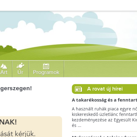
Art
Űr
Programok
aegerszegen!
A rovat új hírei
A takarékosság és a fenntar
ösztönzésére a Zara 14 euró
A használt ruhák piaca egyre nő
országra terjeszti ki haszná
kiskereskedő üzletlánc fenntart
szolgáltatását!
kezdeményezése az Egyesült Ki
és ...