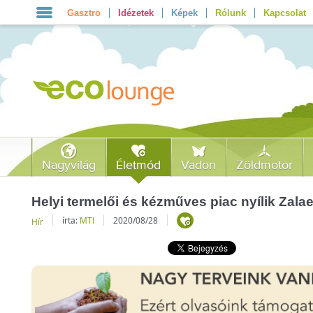
Gasztro
Idézetek
Képek
Rólunk
Kapcsolat
Nagyvilág
Életmód
Vadon
Zöldmotor
Helyi termelői és kézműves piac nyílik Zal
írta:
MTI
2020/08/28
Hír