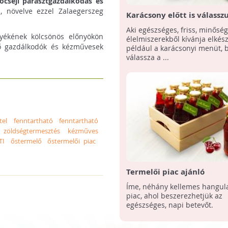
göcseji parasztgazdálkodás és
s, növelve ezzel Zalaegerszeg
Karácsony előtt is válassz
termelői piacot
Aki egészséges, friss, minősé
yékének kölcsönös előnyökön
élelmiszerekből kívánja elkész
élő gazdálkodók és kézművesek
például a karácsonyi menüt, 
válassza a ...
tel
fenntartható
fenntartható
i zöldségtermesztés
kézműves
TI
őstermelő
őstermelői piac
Termelői piac ajánló
Íme, néhány kellemes hangula
piac, ahol beszerezhetjük az
egészséges, napi betevőt.