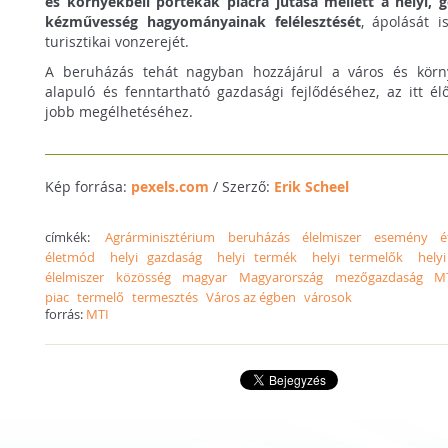
és környékbeli portékák piacra jutása mellett a helyi, 
kézművesség hagyományainak felélesztését
, ápolását i
turisztikai vonzerejét.
A beruházás tehát nagyban hozzájárul a város és körn
alapuló és fenntartható gazdasági fejlődéséhez, az itt 
jobb megélhetéséhez.
Kép forrása:
pexels.com
/ Szerző:
Erik Scheel
címkék:
Agrárminisztérium
beruházás
élelmiszer
esemény
é
életmód
helyi gazdaság
helyi termék
helyi termelők
hely
élelmiszer
közösség
magyar
Magyarország
mezőgazdaság
M
piac
termelő
termesztés
Város az égben
városok
forrás:
MTI