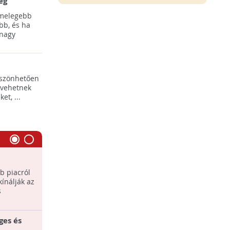
ég
 melegebb
bb, és ha
 nagy
öszönhetően
 vehetnek
t, ...
Pultra kerülnek a másodosztályú
t téren!
zöldségek és gyümölcsök is
b piacról
Példaértékűnek tartja a
kínálják az
Földművelésügyi Minisztérium az egyik
s
kereskedelmi lánc azon
kezdeményezését, amelyben a ...
ges és
Vegyszermentes zöldségek és