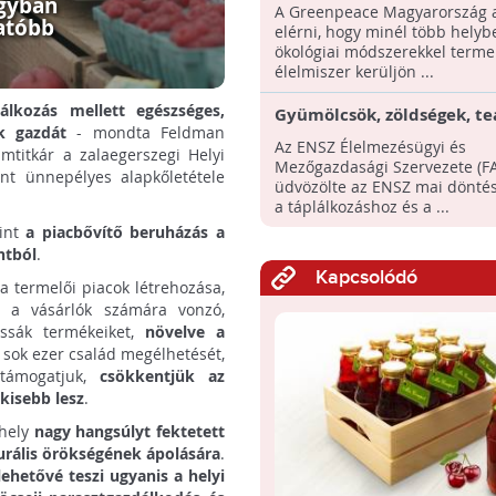
klímabarát bioételeket ad
agyban
A Greenpeace Magyarország a
gyerekeknek a Greenpeac
atóbb
elérni, hogy minél több helyb
ökológiai módszerekkel terme
élelmiszer kerüljön ...
álkozás mellett egészséges,
Gyümölcsök, zöldségek, tea
k gazdát
- mondta Feldman
nemzetközi évet és napok
Az ENSZ Élelmezésügyi és
amtitkár a zalaegerszegi Helyi
szavazott meg az ENSZ
Mezőgazdasági Szervezete (F
nt ünnepélyes alapkőletétele
üdvözölte az ENSZ mai döntésé
a táplálkozáshoz és a ...
rint
a piacbővítő beruházás a
ntból
.
Kapcsolódó
 a termelői piacok létrehozása,
y a vásárlók számára vonzó,
assák termékeiket,
növelve a
l sok ezer család megélhetését,
támogatjuk,
csökkentjük az
kisebb lesz
.
khely
nagy hangsúlyt fektetett
rális örökségének ápolására
.
lehetővé teszi ugyanis a helyi