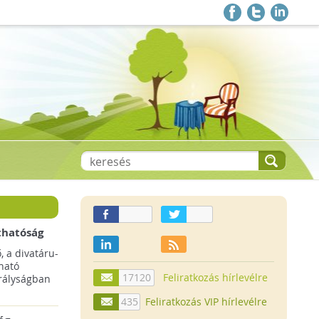
thatóság
pai
, a divatáru-
ltruha
ható
17120
Feliratkozás hírlevélre
rályságban
435
Feliratkozás VIP hírlevélre