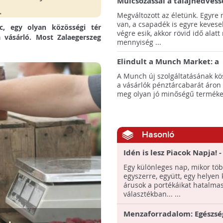
Mulcsozással a talajnedvess
megtartásáért
Megváltozott az életünk. Egyre
van, a csapadék is egyre kevese
c, egy olyan közösségi tér
végre esik, akkor rövid idő alatt
a vásárló. Most Zalaegerszeg
mennyiség ...
Elindult a Munch Market: a
pazarláscsökkentő piactér
A Munch új szolgáltatásának k
a vásárlók pénztárcabarát áron
meg olyan jó minőségű termékeke
Hasonló
Idén is lesz Piacok Napja! -
Közösségi vásár az Erzsébe
Egy különleges nap, mikor töb
egyszerre, együtt, egy helyen 
árusok a portékáikat hatalma
választékban... ...
Menzaforradalom: Egészsé