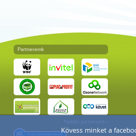
Partnereink
További partnereink »
Kövess minket a faceboo