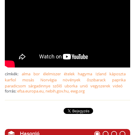
címkék:
alma
bor
élelmiszer
ételek
hagyma
Izland
káposzta
karfiol
mosás
Norvégia
növények
őszibarack
paprika
paradicsom
sárgadinnye
szőlő
uborka
unió
vegyszerek
videó
forrás:
efsa.europa.eu, nebih.gov.hu, ewg.org
Hasonló