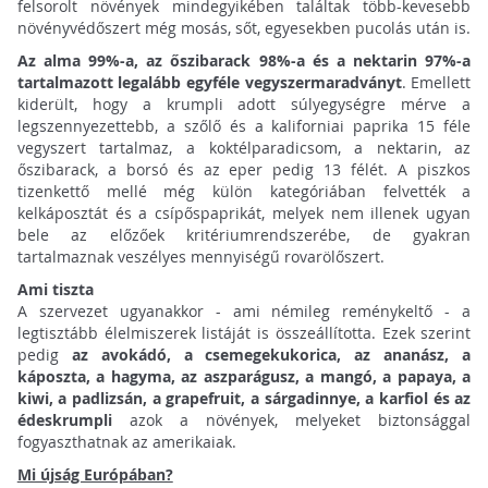
felsorolt növények mindegyikében találtak több-kevesebb
növényvédőszert még mosás, sőt, egyesekben pucolás után is.
Az alma 99%-a, az őszibarack 98%-a és a nektarin 97%-a
tartalmazott legalább egyféle vegyszermaradványt
. Emellett
kiderült, hogy a krumpli adott súlyegységre mérve a
legszennyezettebb, a szőlő és a kaliforniai paprika 15 féle
vegyszert tartalmaz, a koktélparadicsom, a nektarin, az
őszibarack, a borsó és az eper pedig 13 félét. A piszkos
tizenkettő mellé még külön kategóriában felvették a
kelkáposztát és a csípőspaprikát, melyek nem illenek ugyan
bele az előzőek kritériumrendszerébe, de gyakran
tartalmaznak veszélyes mennyiségű rovarölőszert.
Ami tiszta
A szervezet ugyanakkor - ami némileg reménykeltő - a
legtisztább élelmiszerek listáját is összeállította. Ezek szerint
pedig
az avokádó, a csemegekukorica, az ananász, a
káposzta, a hagyma, az aszparágusz, a mangó, a papaya, a
kiwi, a padlizsán, a grapefruit, a sárgadinnye, a karfiol és az
édeskrumpli
azok a növények, melyeket biztonsággal
fogyaszthatnak az amerikaiak.
Mi újság Európában?