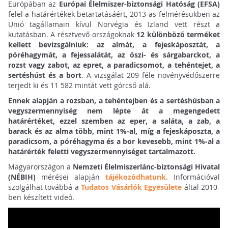
Európában az
Európai Élelmiszer-biztonsági Hatóság (EFSA)
felel a határértékek betartatásáért, 2013-as felmérésükben az
Unió tagállamain kívül Norvégia és Izland vett részt a
kutatásban. A résztvevő országoknak
12 különböző terméket
kellett bevizsgálniuk: az almát, a fejeskáposztát, a
póréhagymát, a fejessalátát, az őszi- és sárgabarckot, a
rozst vagy zabot, az epret, a paradicsomot, a tehéntejet, a
sertéshúst és a bort
. A vizsgálat 209 féle növényvédőszerre
terjedt ki és 11 582 mintát vett górcső alá.
Ennek alapján a rozsban, a tehéntejben és a sertéshúsban a
vegyszermennyiség nem lépte át a megengedett
határértéket, ezzel szemben az eper, a saláta, a zab, a
barack és az alma több, mint 1%-al, míg a fejeskáposzta, a
paradicsom, a póréhagyma és a bor kevesebb, mint 1%-al a
határérték feletti vegyszermennyiséget tartalmazott.
Magyarországon a
Nemzeti Élelmiszerlánc-biztonsági Hivatal
(NÉBIH)
mérései alapján
tájékozódhatunk
. Információval
szolgálhat továbbá a
Tudatos Vásárlók Egyesülete
által 2010-
ben készített videó.