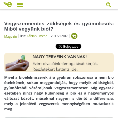
Vegyszermentes zöldségek és gyümölcsök:
Miből vegyünk biót?
írta:
Fábián Emese
2015/12/07
Magazin
Mivel a bioélelmiszerek ára gyakran sokszorosa a nem bio
ételekének, sokan meggondolják, hogy melyik zöldségből,
gyümölcsből vásároljanak vegyszermenteset. Míg egyesek
esetében nincs nagy különbség a bio és a hagyományos
változat között, másoknál nagyon is döntő a differencia,
mely a jelenlévő vegyszerek mennyiségében mutatkozik
meg.