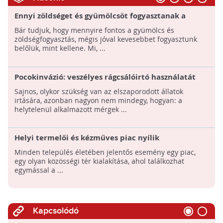
Ennyi zöldséget és gyümölcsöt fogyasztanak a
magyarok!
Bár tudjuk, hogy mennyire fontos a gyümölcs és
zöldségfogyasztás, mégis jóval kevesebbet fogyasztunk
belőlük, mint kellene. Mi, ...
Pocokinvázió: veszélyes rágcsálóirtó használatát
engedélyezi a Nébih
Sajnos, olykor szükség van az elszaporodott állatok
irtására, azonban nagyon nem mindegy, hogyan: a
helytelenül alkalmazott mérgek ...
Helyi termelői és kézműves piac nyílik
Zalaegerszegen!
Minden település életében jelentős esemény egy piac,
egy olyan közösségi tér kialakítása, ahol találkozhat
egymással a ...
Kapcsolódó