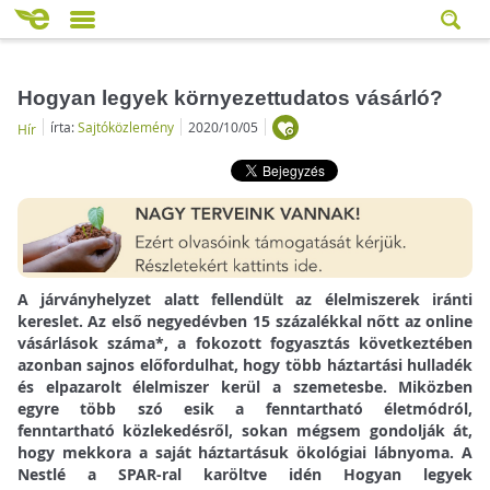
Hogyan legyek környezettudatos vásárló?
írta:
Sajtóközlemény
2020/10/05
Hír
A járványhelyzet alatt fellendült az élelmiszerek iránti
kereslet. Az első negyedévben 15 százalékkal nőtt az online
vásárlások száma*, a fokozott fogyasztás következtében
azonban sajnos előfordulhat, hogy több háztartási hulladék
és elpazarolt élelmiszer kerül a szemetesbe. Miközben
egyre több szó esik a fenntartható életmódról,
fenntartható közlekedésről, sokan mégsem gondolják át,
hogy mekkora a saját háztartásuk ökológiai lábnyoma. A
Nestlé a SPAR-ral karöltve idén Hogyan legyek