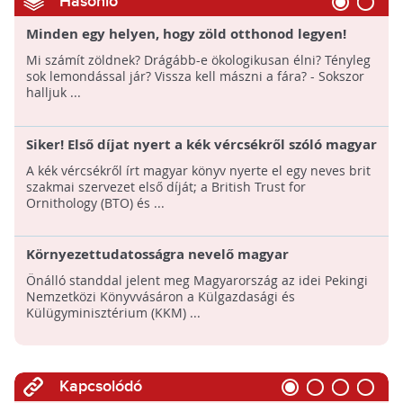
Hasonló
Minden egy helyen, hogy zöld otthonod legyen!
Mi számít zöldnek? Drágább-e ökologikusan élni? Tényleg
sok lemondással jár? Vissza kell mászni a fára? - Sokszor
halljuk ...
Siker! Első díjat nyert a kék vércsékről szóló magyar
könyv Nagy-Britanniában!
A kék vércsékről írt magyar könyv nyerte el egy neves brit
szakmai szervezet első díját; a British Trust for
Ornithology (BTO) és ...
Környezettudatosságra nevelő magyar
gyerekkönyvek mutatkoztak be Pekingben
Önálló standdal jelent meg Magyarország az idei Pekingi
Nemzetközi Könyvvásáron a Külgazdasági és
Külügyminisztérium (KKM) ...
Kapcsolódó