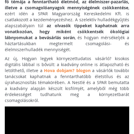
fő témája a fenntartható életmód, az élelmiszer-pazarlás,
illetve a csomagolóanyagok mennyiségének csökkentése
,
ezért idén a SPAR Magyarország Kereskedelmi Kft. is
csatlakozott a kezdeményezéshez. A szelektív hulladékgyűjtés
alapszabályain túl
az olvasók tippeket kaphatnak arra
vonatkozóan, hogy miként csökkentsék ökológiai
lábnyomukat a bevásárlás során
, és hogyan mérsékeljék a
háztartásukban megtermelt csomagolási- és
élelmiszerhulladék mennyiségét.
Az új, Hogyan legyek környezettudatos vásárló? kisokos
digitális lábbal is bővült: a kiadvány online is átlapozható és
letölthető, illetve a
Hova dobjam? blogon
a vásárlók további
tanácsokat kaphatnak a fenntarthatóbb életstílus és az
újrahasznosítás témakörében. A Nestlé és a SPAR bemutatta
a kiadvány alapján készült kisfilmjét, amelyből még több
érdekességet tudhatunk meg a környezetbarát
csomagolásokról.