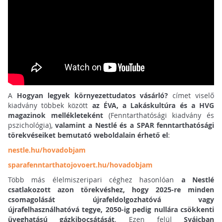
A
Hogyan legyek környezettudatos vásárló?
címet viselő
kiadvány többek között
az ÉVA, a Lakáskultúra és a HVG
magazinok mellékleteként
(Fenntarthatósági kiadvány és
pszichológia),
valamint a Nestlé és a SPAR fenntarthatósági
törekvéseiket bemutató weboldalain érhető el
:
nestle.hu/hovadobjam
sparafenntarthatojovoert.hu/hovadobjam
Több más élelmiszeripari céghez hasonlóan
a Nestlé
csatlakozott azon törekvéshez, hogy 2025-re minden
csomagolását újrafeldolgozhatóvá vagy
újrafelhasználhatóvá tegye, 2050-ig pedig nullára csökkenti
üveghatású gázkibocsátását
. Ezen felül
Svájcban