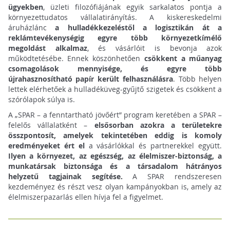
ügyekben
, üzleti filozófiájának egyik sarkalatos pontja a
környezettudatos vállalatirányítás. A kiskereskedelmi
áruházlánc
a hulladékkezeléstől a logisztikán át a
reklámtevékenységig egyre több környezetkímélő
megoldást alkalmaz
, és vásárlóit is bevonja azok
működtetésébe. Ennek köszönhetően
csökkent a műanyag
csomagolások mennyisége, és egyre több
újrahasznosítható papír került felhasználásra
. Több helyen
lettek elérhetőek a hulladéküveg-gyűjtő szigetek és csökkent a
szórólapok súlya is.
A „SPAR – a fenntartható jövőért” program keretében a SPAR –
felelős vállalatként –
elsősorban azokra a területekre
összpontosít, amelyek tekintetében eddig is komoly
eredményeket ért el
a vásárlókkal és partnerekkel együtt.
Ilyen a környezet, az egészség, az élelmiszer-biztonság, a
munkatársak biztonsága és a társadalom hátrányos
helyzetű tagjainak segítése.
A SPAR rendszeresen
kezdeményez és részt vesz olyan kampányokban is, amely az
élelmiszerpazarlás ellen hívja fel a figyelmet.