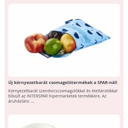
Új környezetbarát csomagolótermékek a SPAR-nál!
Környezetbarát szendvicscsomagolókkal és ételtárolókkal
bővült az INTERSPAR hipermarketek termékköre. Az
áruházlánc ...