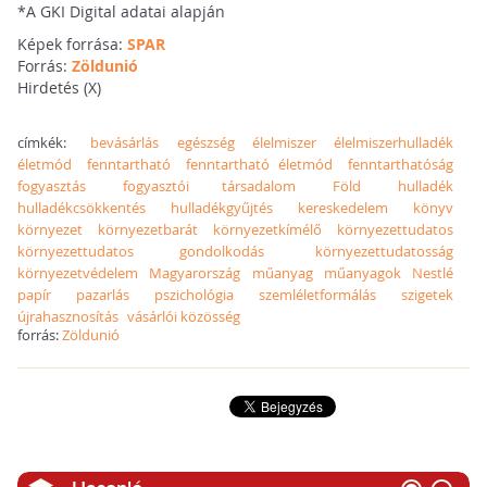
*A GKI Digital adatai alapján
Képek forrása:
SPAR
Forrás:
Zöldunió
Hirdetés (X)
címkék:
bevásárlás
egészség
élelmiszer
élelmiszerhulladék
életmód
fenntartható
fenntartható életmód
fenntarthatóság
fogyasztás
fogyasztói társadalom
Föld
hulladék
hulladékcsökkentés
hulladékgyűjtés
kereskedelem
könyv
környezet
környezetbarát
környezetkímélő
környezettudatos
környezettudatos gondolkodás
környezettudatosság
környezetvédelem
Magyarország
műanyag
műanyagok
Nestlé
papír
pazarlás
pszichológia
szemléletformálás
szigetek
újrahasznosítás
vásárlói közösség
forrás:
Zöldunió