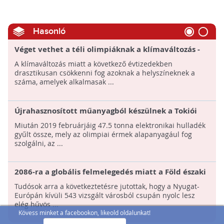
Hasonló
Véget vethet a téli olimpiáknak a klímaváltozás -
Fogynak az alkalmas helyszínek
A klímaváltozás miatt a következő évtizedekben
drasztikusan csökkenni fog azoknak a helyszíneknek a
száma, amelyek alkalmasak ...
Újrahasznosított műanyagból készülnek a Tokiói
olimpia dobogói
Miután 2019 februárjáig 47.5 tonna elektronikai hulladék
gyűlt össze, mely az olimpiai érmek alapanyagául fog
szolgálni, az ...
2086-ra a globális felmelegedés miatt a Föld északi
féltekén található legtöbb város alkalmatlanná
Tudósok arra a következtetésre jutottak, hogy a Nyugat-
válhat nyári olimpia megrendezésére
Európán kívüli 543 vizsgált városból csupán nyolc lesz
elég hűvös ...
Kövess minket a facebookon, likeold oldalunkat!