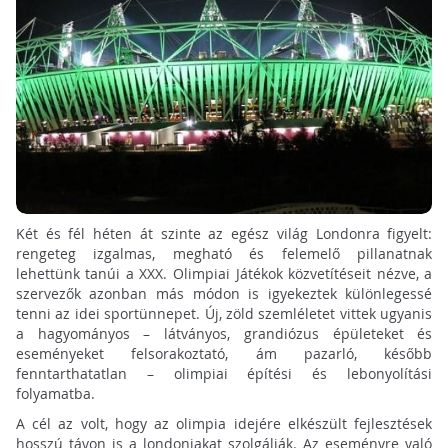
Két és fél héten át szinte az egész világ Londonra figyelt:
rengeteg izgalmas, megható és felemelő pillanatnak
lehettünk tanúi a XXX. Olimpiai Játékok közvetítéseit nézve, a
szervezők azonban más módon is igyekeztek különlegessé
tenni az idei sportünnepet. Új, zöld szemléletet vittek ugyanis
a hagyományos – látványos, grandiózus épületeket és
eseményeket felsorakoztató, ám pazarló, később
fenntarthatatlan – olimpiai építési és lebonyolítási
folyamatba.
A cél az volt, hogy az olimpia idejére elkészült fejlesztések
hosszú távon is a londoniakat szolgálják. Az eseményre való