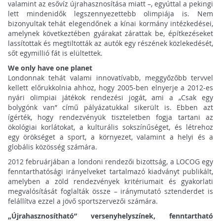
valamint az esővíz újrahasznosítása miatt –, egyúttal a pekingi
lett mindenidők legszennyezettebb olimpiája is. Nem
bizonyultak tehát elegendőnek a kínai kormány intézkedései,
amelynek következtében gyárakat zárattak be, építkezéseket
lassítottak és megtiltották az autók egy részének közlekedését,
sőt egymillió fát is elültettek.
We only have one planet
Londonnak tehát valami innovatívabb, meggyőzőbb tervvel
kellett előrukkolnia ahhoz, hogy 2005-ben elnyerje a 2012-es
nyári olimpiai játékok rendezési jogát, ami a „Csak egy
bolygónk van” című pályázatukkal sikerült is. Ebben azt
ígérték, hogy rendezvényük tiszteletben fogja tartani az
ökológiai korlátokat, a kulturális sokszínűséget, és létrehoz
egy örökséget a sport, a környezet, valamint a helyi és a
globális közösség számára.
2012 februárjában a londoni rendezői bizottság, a LOCOG egy
fenntarthatósági irányelveket tartalmazó kiadványt publikált,
amelyben a zöld rendezvények kritériumait és gyakorlati
megvalósítását foglalták össze – iránymutató sztenderdet is
felállítva ezzel a jövő sportszervezői számára.
„Újrahasznosítható” versenyhelyszínek, fenntartható