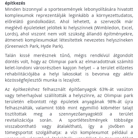
építkezés
Minden bizonnyal a sportesemények lebonyolítására hivatott
komplexumok reprezentálják leginkább a környezettudatos,
előrelátó gondolkodást. Ahol lehetett, a szervezők már
meglévő épületeket jelöltek ki helyszínnek (Wimbledon, Excel,
Lords), ahol viszont nem volt szükség állandó építményekre,
átmeneti komplexumokat létesítettek nevezetes helyszíneken
(Greenwich Park, Hyde Park).
Talán kissé merésznek tűnő, mégis rendkívül átgondolt
döntés volt, hogy az Olimpiai park az elmaradottnak számító
kelet-londoni városrészben kapjon helyet – a terület előzetes
rehabilitációjába a helyi lakosokat is bevonva egy aktív
közösségfejlesztői munka is lezajlott.
Az építkezéshez felhasznált építőanyagok 63%-át vasúton
vagy teherhajóval szállították a helyszínre, az Olimpiai park
területén elbontott régi épületek anyagának 98%-át újra
felhasználták, valamint több mint egymillió köbméter talajt
tisztítottak meg a szennyezőanyagoktól a terület
revitalizációja során. A sportlétesítmények többsége
visszabontható vagy átalakítható, így a jövőben a
tömegsportot szolgálhatja: a vízi komplexumot például a