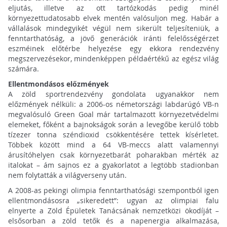
eljutás, illetve az ott tartózkodás pedig minél
környezettudatosabb elvek mentén valósuljon meg. Habár a
vállalások mindegyikét végül nem sikerült teljesíteniük, a
fenntarthatóság, a jövő generációk iránti felelősségérzet
eszméinek előtérbe helyezése egy ekkora rendezvény
megszervezésekor, mindenképpen példaértékű az egész világ
számára.
Ellentmondásos előzmények
A zöld sportrendezvény gondolata ugyanakkor nem
előzmények nélküli: a 2006-os németországi labdarúgó VB-n
megvalósuló Green Goal már tartalmazott környezetvédelmi
elemeket, főként a bajnokságok során a levegőbe kerülő több
tízezer tonna széndioxid csökkentésére tettek kísérletet.
Többek között mind a 64 VB-meccs alatt valamennyi
árusítóhelyen csak környezetbarát poharakban mérték az
italokat – ám sajnos ez a gyakorlatot a legtöbb stadionban
nem folytatták a világverseny után.
A 2008-as pekingi olimpia fenntarthatósági szempontból igen
ellentmondásosra „sikeredett”: ugyan az olimpiai falu
elnyerte a Zöld Épületek Tanácsának nemzetközi ökodíját –
elsősorban a zöld tetők és a napenergia alkalmazása,