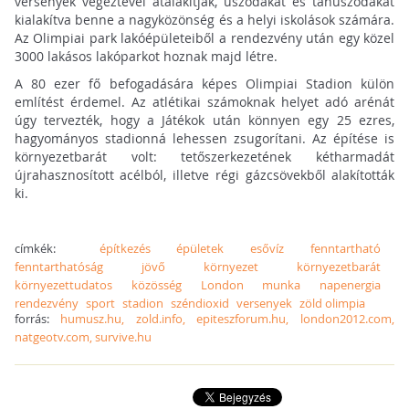
versenyek végeztével átalakítják, uszodákat és tanuszodákat
kialakítva benne a nagyközönség és a helyi iskolások számára.
Az Olimpiai park lakóépületeiből a rendezvény után egy közel
3000 lakásos lakóparkot hoznak majd létre.
A 80 ezer fő befogadására képes Olimpiai Stadion külön
említést érdemel. Az atlétikai számoknak helyet adó arénát
úgy tervezték, hogy a Játékok után könnyen egy 25 ezres,
hagyományos stadionná lehessen zsugorítani. Az építése is
környezetbarát volt: tetőszerkezetének kétharmadát
újrahasznosított acélból, illetve régi gázcsövekből alakították
ki.
címkék:
építkezés
épületek
esővíz
fenntartható
fenntarthatóság
jövő
környezet
környezetbarát
környezettudatos
közösség
London
munka
napenergia
rendezvény
sport
stadion
széndioxid
versenyek
zöld olimpia
forrás:
humusz.hu, zold.info, epiteszforum.hu, london2012.com,
natgeotv.com, survive.hu