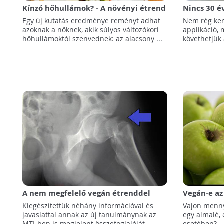
Kínzó hőhullámok? - A növényi étrend
Nincs 30 é
lehet a megoldás a menopauza
legyünk k
Egy új kutatás eredménye reményt adhat
Nem rég ker
tüneteitől szenvedő nőknek
szokásaink
azoknak a nőknek, akik súlyos változókori
applikáció,
hőhullámoktól szenvednek: az alacsony ...
követhetjük 
A nem megfelelő vegán étrenddel
Vegán-e az
növekszik a csonttörések kockázata!
melyekről
Kiegészítettük néhány információval és
Vajon mennyi
tartalmazh
javaslattal annak az új tanulmánynak az
egy almalé, 
MTI-ben is megjelent összefoglalóját,
esetében?