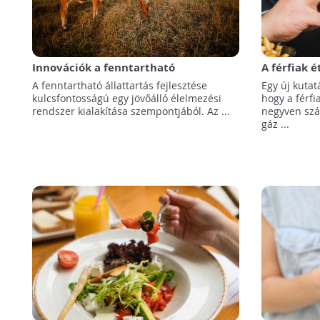
Innovációk a fenntartható
A férfiak 
állattenyésztésben
kibocsátáss
A fenntartható állattartás fejlesztése
Egy új kutat
kulcsfontosságú egy jövőálló élelmezési
hogy a férf
rendszer kialakítása szempontjából. Az ...
negyven szá
gáz ...