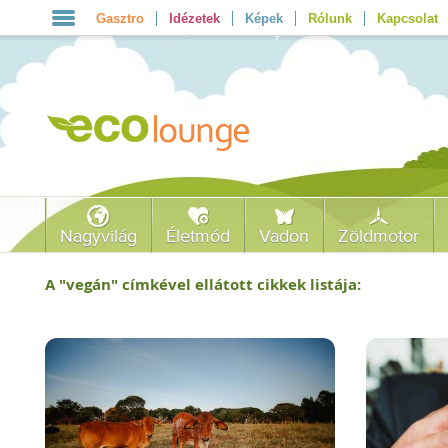
Gasztro
Idézetek
Képek
Rólunk
Kapcsolat
Nagyvilág
Életmód
Vadon
Zöldmotor
A "
vegán
" címkével ellátott cikkek listája: