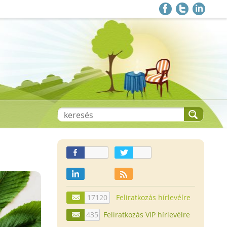
17120
Feliratkozás hírlevélre
435
Feliratkozás VIP hírlevélre