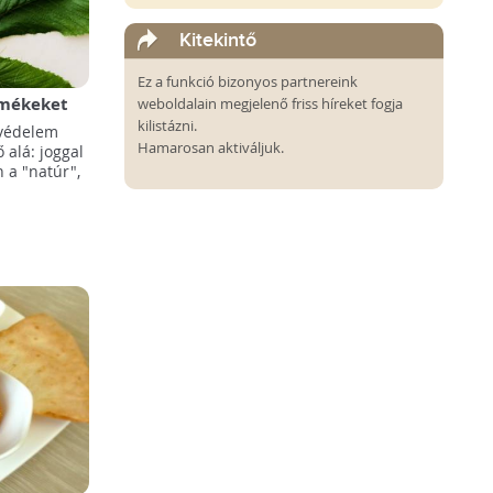
Kitekintő
Ez a funkció bizonyos partnereink
rmékeket
weboldalain megjelenő friss híreket fogja
kilistázni.
óvédelem
Hamarosan aktiváljuk.
 alá: joggal
 a "natúr",