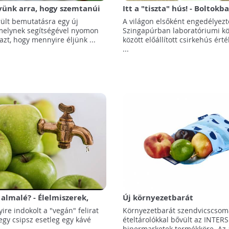
vünk arra, hogy szemtanúi
Itt a "tiszta" hús! - Boltokb
örnyezetünket romboló
a világ első mesterséges
ült bemutatásra egy új
A világon elsőként engedélyezt
 hatásainak
húskészítménye!
 melynek segítségével nyomon
Szingapúrban laboratóriumi k
azt, hogy mennyire éljünk ...
között előállított csirkehús érté
...
 almalé? - Élelmiszerek,
Új környezetbarát
 nem gondolnánk, hogy
csomagolótermékek a SPAR-
re indokolt a "vegán" felirat
Környezetbarát szendvicscsom
atnak állati összetevőket
egy csipsz esetleg egy kávé
ételtárolókkal bővült az INTER
hipermarketek termékköre. Az