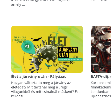
amely ...
Élet a járvány után - Pályázat
BAFTA-díj:
fiataloknak az Ökopolisz
lett zöld!
Hogyan változtatta meg a járvány az
Karbonsemle
szervezésében!
életedet? Mit tartanál meg a „régi”
filmakadémi
világunkból és mit csinálnál másként? Ezt
Londonban.
kérdezi ...
újrahasznosít