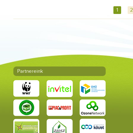
1
2
Partnereink