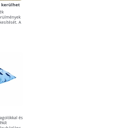
a kerülhet
ék
örülmények
kesítését. A
nál!
agolókkal és
SPAR
 áruházlánc