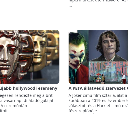
...
 újabb hollywoodi esemény
A PETA állatvédő szervezet 
díjjal tünteti ki Joaquin Ph
gesen rendezte meg a brit
A Joker című film sztárja, akit 
Cynthia Erivót
a vasárnapi díjátadó gáláját
korábban a 2019-es év ember
 A ceremónián
választott és a Harriet című d
ott ...
főszereplőnője ...