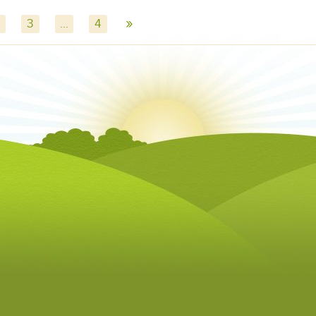
»
3
...
4