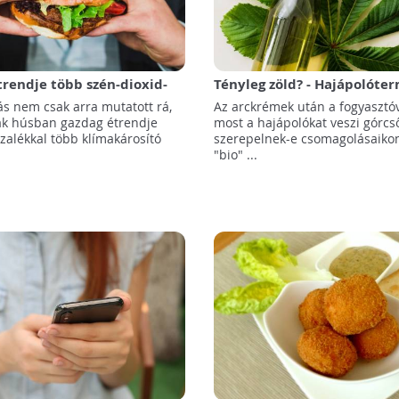
étrendje több szén-dioxid-
Tényleg zöld? - Hajápolóte
al jár?
vizsgál a fogyasztóvédelem
ás nem csak arra mutatott rá,
Az arckrémek után a fogyaszt
iak húsban gazdag étrendje
most a hajápolókat veszi górcső
zalékkal több klímakárosító
szerepelnek-e csomagolásaikon
"bio" ...