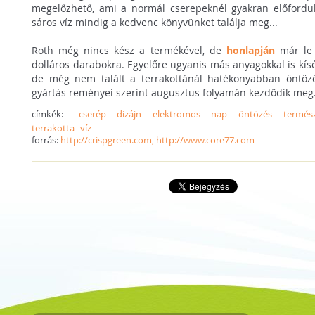
megelőzhető, ami a normál cserepeknél gyakran előfordul: 
sáros víz mindig a kedvenc könyvünket találja meg...
Roth még nincs kész a termékével, de
honlapján
már le 
dolláros darabokra. Egyelőre ugyanis más anyagokkal is kísé
de még nem talált a terrakottánál hatékonyabban öntöz
gyártás reményei szerint augusztus folyamán kezdődik meg
címkék:
cserép
dizájn
elektromos
nap
öntözés
termés
terrakotta
víz
forrás:
http://crispgreen.com, http://www.core77.com