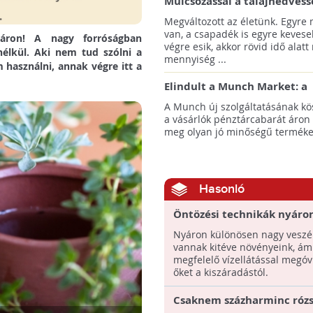
Mulcsozással a talajnedvess
megtartásáért
Megváltozott az életünk. Egyre
van, a csapadék is egyre kevese
áron! A nagy forróságban
végre esik, akkor rövid idő alatt
nélkül. Aki nem tud szólni a
mennyiség ...
használni, annak végre itt a
Elindult a Munch Market: a
pazarláscsökkentő piactér
A Munch új szolgáltatásának k
a vásárlók pénztárcabarát áron
meg olyan jó minőségű termékeke
Hasonló
Öntözési technikák nyáro
Nyáron különösen nagy veszé
vannak kitéve növényeink, ám
megfelelő vízellátással megóv
őket a kiszáradástól.
Csaknem százharminc rózs