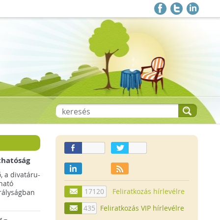
thatóság
pai
, a divatáru-
ltruha
ható
17120
Feliratkozás hírlevélre
rályságban
435
Feliratkozás VIP hírlevélre