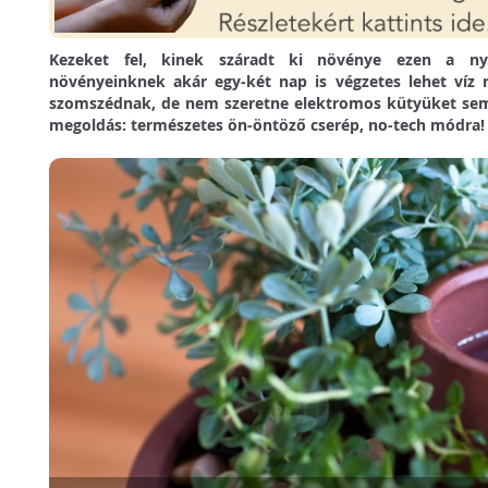
Kezeket fel, kinek száradt ki növénye ezen a ny
növényeinknek akár egy-két nap is végzetes lehet víz 
szomszédnak, de nem szeretne elektromos kütyüket sem 
megoldás: természetes ön-öntöző cserép, no-tech módra!