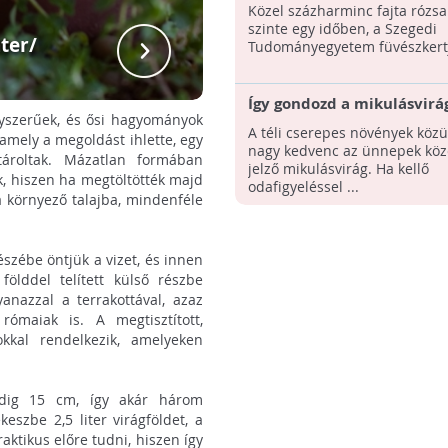
Közel százharminc fajta rózsa
szinte egy időben, a Szegedi
Joey Rot
ter/
Tudományegyetem füvészkert
http://j
Így gondozd a mikulásvirá
gyszerűek, és ősi hagyományok
A téli cserepes növények közü
 amely a megoldást ihlette, egy
nagy kedvenc az ünnepek köz
tároltak. Mázatlan formában
jelző mikulásvirág. Ha kellő
, hiszen ha megtöltötték majd
odafigyeléssel ...
 a környező talajba, mindenféle
szébe öntjük a vizet, és innen
ölddel telített külső részbe
anazzal a terrakottával, azaz
rómaiak is. A megtisztított,
kkal rendelkezik, amelyeken
edig 15 cm, így akár három
eszbe 2,5 liter virágföldet, a
aktikus előre tudni, hiszen így