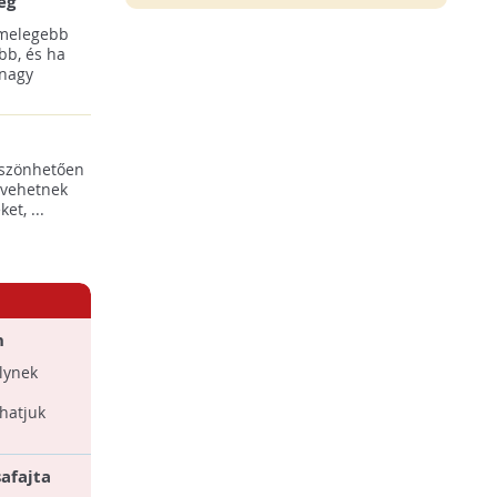
ég
 melegebb
bb, és ha
 nagy
öszönhetően
 vehetnek
t, ...
n
lynek
hatjuk
afajta