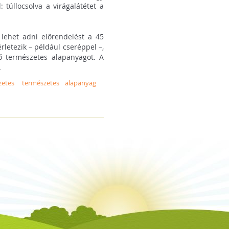
túllocsolva a virágalátétet a
lehet adni előrendelést a 45
rletezik – például cseréppel –,
ő természetes alapanyagot. A
.
zetes
természetes alapanyag