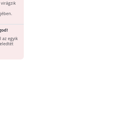
 virágzik
h találmánya (Forrás:
jében.
oeyroth.com/planter/)
god!
l az egyik
eledtét