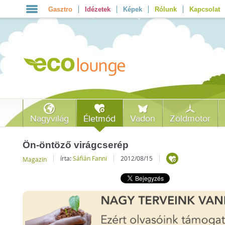
Gasztro
Idézetek
Képek
Rólunk
Kapcsolat
Nagyvilág
Életmód
Vadon
Zöldmotor
Ön-öntöző virágcserép
írta:
Sáfián Fanni
2012/08/15
Magazin