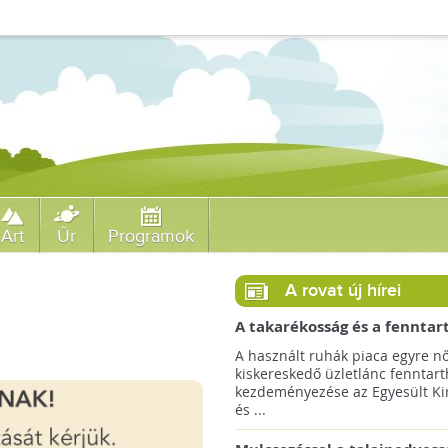
Art
Űr
Programok
A rovat új hírei
A takarékosság és a fenntar
ösztönzésére a Zara 14 euró
A használt ruhák piaca egyre nő
országra terjeszti ki haszná
kiskereskedő üzletlánc fenntart
szolgáltatását!
kezdeményezése az Egyesült Ki
és ...