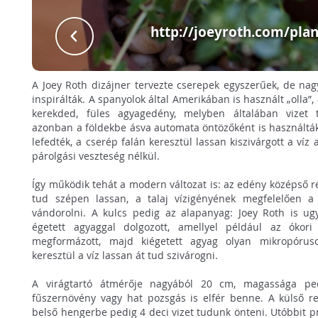
http://joeyroth.com/plan
A Joey Roth dizájner tervezte cserepek egyszerűek, de na
inspirálták. A spanyolok által Amerikában is használt „olla”,
kerekded, füles agyagedény, melyben általában vizet 
azonban a földekbe ásva automata öntözőként is használták
lefedték, a cserép falán keresztül lassan kiszivárgott a víz
párolgási veszteség nélkül.
Így működik tehát a modern változat is: az edény középső ré
tud szépen lassan, a talaj vízigényének megfelelően a f
vándorolni. A kulcs pedig az alapanyag: Joey Roth is ugy
égetett agyaggal dolgozott, amellyel például az ókori 
megformázott, majd kiégetett agyag olyan mikropóruso
keresztül a víz lassan át tud szivárogni.
A virágtartó átmérője nagyából 20 cm, magassága p
fűszernövény vagy hat pozsgás is elfér benne. A külső rek
belső hengerbe pedig 4 deci vizet tudunk önteni. Utóbbit pr