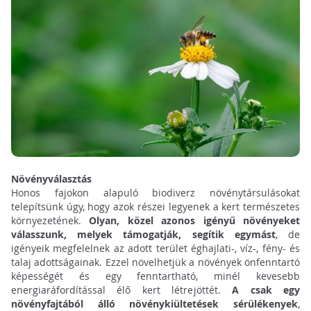
Növényválasztás
Honos fajokon alapuló biodiverz növénytársulásokat
telepítsünk úgy, hogy azok részei legyenek a kert természetes
környezetének.
Olyan, közel azonos igényű növényeket
válasszunk, melyek támogatják, segítik egymást
, de
igényeik megfelelnek az adott terület éghajlati-, víz-, fény- és
talaj adottságainak. Ezzel növelhetjük a növények önfenntartó
képességét és egy fenntartható, minél kevesebb
energiaráfordítással élő kert létrejöttét.
A csak egy
növényfajtából álló növénykiültetések sérülékenyek
,