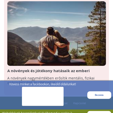
A növények és jótékony hatásaik az emberi
szervezetre
A növények nagymértékben erősítik mentális, fizikai
egészségünket és jólétünket.
Kövess minket a facebookon, likeold oldalunkat!
Bezárás