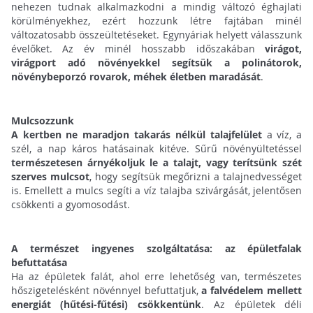
nehezen tudnak alkalmazkodni a mindig változó éghajlati
körülményekhez, ezért hozzunk létre fajtában minél
változatosabb összeültetéseket. Egynyáriak helyett válasszunk
évelőket. Az év minél hosszabb időszakában
virágot,
virágport adó növényekkel segítsük a polinátorok,
növénybeporzó rovarok, méhek életben maradását
.
Mulcsozzunk
A kertben ne maradjon takarás nélkül talajfelület
a víz, a
szél, a nap káros hatásainak kitéve. Sűrű növényültetéssel
természetesen árnyékoljuk le a talajt, vagy terítsünk szét
szerves mulcsot
, hogy segítsük megőrizni a talajnedvességet
is. Emellett a mulcs segíti a víz talajba szivárgását, jelentősen
csökkenti a gyomosodást.
A természet ingyenes szolgáltatása: az épületfalak
befuttatása
Ha az épületek falát, ahol erre lehetőség van, természetes
hőszigetelésként növénnyel befuttatjuk,
a falvédelem mellett
energiát (hűtési-fűtési) csökkentünk
. Az épületek déli