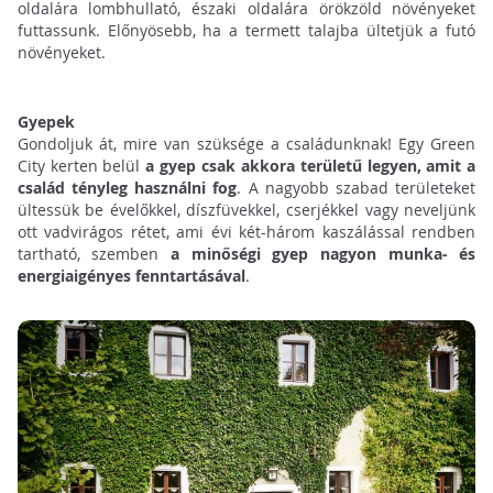
oldalára lombhullató, északi oldalára örökzöld növényeket
futtassunk. Előnyösebb, ha a termett talajba ültetjük a futó
növényeket.
Gyepek
Gondoljuk át, mire van szüksége a családunknak! Egy Green
City kerten belül
a gyep csak akkora területű legyen, amit a
család tényleg használni fog
. A nagyobb szabad területeket
ültessük be évelőkkel, díszfüvekkel, cserjékkel vagy neveljünk
ott vadvirágos rétet, ami évi két-három kaszálással rendben
tartható, szemben
a minőségi gyep nagyon munka- és
energiaigényes fenntartásával
.