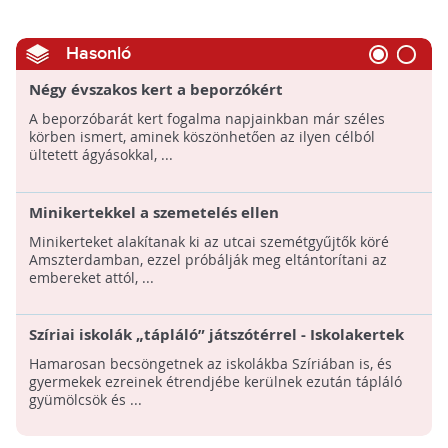
Hasonló
Négy évszakos kert a beporzókért
A beporzóbarát kert fogalma napjainkban már széles
körben ismert, aminek köszönhetően az ilyen célból
ültetett ágyásokkal, ...
Minikertekkel a szemetelés ellen
Minikerteket alakítanak ki az utcai szemétgyűjtők köré
Amszterdamban, ezzel próbálják meg eltántorítani az
embereket attól, ...
Szíriai iskolák „tápláló” játszótérrel - Iskolakertek
révén javít a gyermekek étkezésén a FAO az
Hamarosan becsöngetnek az iskolákba Szíriában is, és
Európai Unióval közösen
gyermekek ezreinek étrendjébe kerülnek ezután tápláló
gyümölcsök és ...