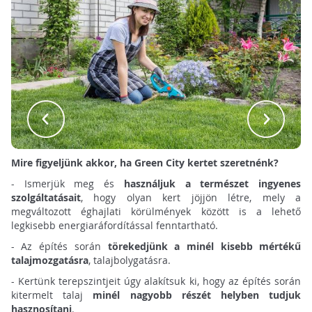
Mire figyeljünk akkor, ha Green City kertet szeretnénk?
- Ismerjük meg és
használjuk a természet ingyenes
szolgáltatásait
, hogy olyan kert jöjjön létre, mely a
megváltozott éghajlati körülmények között is a lehető
legkisebb energiaráfordítással fenntartható.
- Az építés során
törekedjünk a minél kisebb mértékű
talajmozgatásra
, talajbolygatásra.
- Kertünk terepszintjeit úgy alakítsuk ki, hogy az építés során
kitermelt talaj
minél nagyobb részét helyben tudjuk
hasznosítani
.