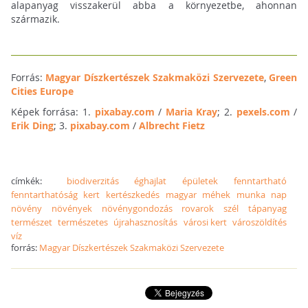
alapanyag visszakerül abba a környezetbe, ahonnan
származik.
Forrás:
Magyar Díszkertészek Szakmaközi Szervezete
,
Green
Cities Europe
Képek forrása: 1.
pixabay.com
/
Maria Kray
; 2.
pexels.com
/
Erik Ding
; 3.
pixabay.com
/
Albrecht Fietz
címkék:
biodiverzitás
éghajlat
épületek
fenntartható
fenntarthatóság
kert
kertészkedés
magyar
méhek
munka
nap
növény
növények
növénygondozás
rovarok
szél
tápanyag
természet
természetes
újrahasznosítás
városi kert
városzöldítés
víz
forrás:
Magyar Díszkertészek Szakmaközi Szervezete