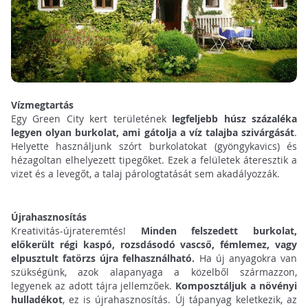
Vízmegtartás
Egy Green City kert területének
legfeljebb húsz százaléka
legyen olyan burkolat, ami gátolja a víz talajba szivárgását
.
Helyette használjunk szórt burkolatokat (gyöngykavics) és
hézagoltan elhelyezett tipegőket. Ezek a felületek áteresztik a
vizet és a levegőt, a talaj párologtatását sem akadályozzák.
Újrahasznosítás
Kreativitás-újrateremtés!
Minden felszedett burkolat,
előkerült régi kaspó, rozsdásodó vascső, fémlemez, vagy
elpusztult fatörzs újra felhasználható.
Ha új anyagokra van
szükségünk, azok alapanyaga a közelből származzon,
legyenek az adott tájra jellemzőek.
Komposztáljuk a növényi
hulladékot
, ez is újrahasznosítás. Új tápanyag keletkezik, az