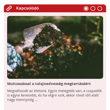
Kapcsolódó
Mulcsozással a talajnedvesség megtartásáért
Megváltozott az életünk. Egyre melegebb van, a csapadék
is egyre kevesebb, és ha végre esik, akkor rövid idő alatt
nagy mennyiség ...