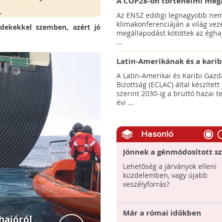
A COP28-on történelmi meg
született! - Összefoglaló az 
Az ENSZ eddigi legnagyobb nem
klímacsúcsáról
klímakonferenciáján a világ veze
rdekekkel szemben, azért jó
megállapodást kötöttek az éghaj
...
Latin-Amerikának és a karib
térségnek növelniük kell ki
A Latin-Amerikai és Karibi Gazd
az éghajlatvédelmi célok el
Bizottság (ECLAC) által készített
szerint 2030-ig a bruttó hazai 
évi ...
Hasonló
Jönnek a génmódosított s
- ezt kell tudnunk róluk
Lehetőség a járványok elleni
küzdelemben, vagy újabb
veszélyforrás?
Már a római időkben
hajóról
Rosia Poi