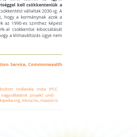
iséggel kell csökkenteniük a
sökkentést vállaltak 2030-ig. A
ott, hogy a kormánynak azok a
ék az 1990-es szinthez képest
5%-al csökkentse kibocsátását
 hogy a klímaváltozás ügye nem
ction Service, Commonwealth
osított
Hollandia
India
IPCC
nagyvállalatok
projekt
unió
kipedia.org, mtvsz.hu, maszol.ro