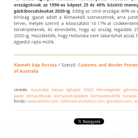
országoknak az 1990-es képest 25 és 40% közötti menny
gázkibocsátásukat 2020-ig
. Eddig az Unió országai 40%-os c
bíróság igazat adott a klímavédő szervezetnek, arra jut
tervei, melyek szerint a kibocsátást 14-17%-al csökkenten
törvénytelenek, és elrendelte, hogy az ország legalább 2
2020-ig. Hozzátették, hogy Hollandia nem takarózhat azzal,
egyedül rajta múlik.
Kiemelt kép forrása
/ Szerző:
Customs and Border Prote
of Australia
címkék:
Ausztrália
bánya
éghajlat
ENSZ
felmelegedés
génmód
Japán
klímaváltozás
környezetvédelem
környezetvédők
kutatás
forrás:
newscientist.com, collective-evolution.com, guradian.com, wi