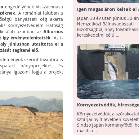
ya
engedélyének visszavonása
Igen magas áron keltek el 
széknek
. A romániai faluban a
kereskedelmi célú
Japán 30 év után június 30-án 
őségű bányászati cég akarta
bálnavadászatból származ
Nemzetközi Bálnavadászati
ális Környezetvédelmi Hatóság
egy Japán árverésen
Bizottságból, hogy folytathass
al később azonban az
Alburnus
kereskedelmi célú ...
 így érvénytelenítették
. Az i-
aly júniusban utasította el a
zását segítené elő.
zleményük szerint továbbra is
pataki bányaprojektet, és
nya igazolni fogja a projekt
Környezetvédők, híressége
levélben szólították fel Ja
Környezetvédők, a szórakozta
bálnavadászat leállítására
sztárjai nyílt levélben követel
Sindzo japán kormányfőtől, h
másítsa ...