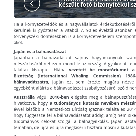
készült fotó bizonyítékul s
Ha a környezetvédők és a nagyvállalatok érdekütközéséről
kerülnek ki győztesen a vitából. A ’90-es évektől azonban
törvényszéki döntésekben is a környezetvédelem szempont
okot.
Japán és a bálnavadászat
Japánban a bálnavadászat sajnos hagyománynak számít
mészárlásáról nehezen mond le az ország. A gyakorlat fe
találtak kiskaput. Hiába
vezetett be moratóriumot a 
Bizottság (International Whaling Commission) 198
bálnavadászatra
, Japán ezt sem érezte magára nézve 
egyébként aláírta a bálnavadászat szabályozásáról szóló n
Ausztrália
végül
2010-ben
elégelte meg a bálnapusztítás
hivatkozva, hogy
a tudományos kutatás nevében mészáro
évvel később a Nemzetközi Bíróság igaznak találta és 2014 
hogy függessze fel a bálnavadászatot addig, amíg nem sike
tudományos célokat szolgál a bálnagyilkolás. Japán azó
témában, de újra és újra megkísérli tisztára mosni a kutatás