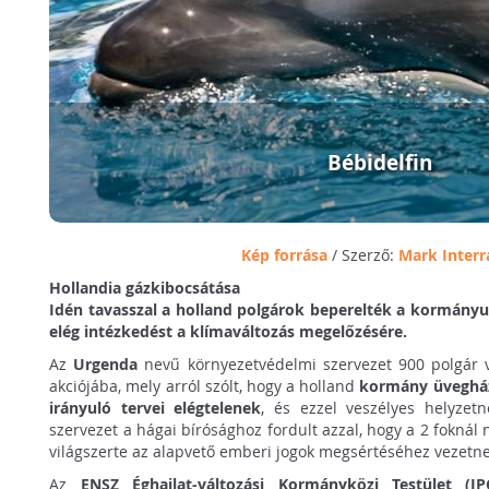
Bébidelfin
Kép forrása
/ Szerző:
Mark Interr
Hollandia gázkibocsátása
Idén tavasszal a holland polgárok beperelték a kormányu
elég intézkedést a klímaváltozás megelőzésére.
Az
Urgenda
nevű környezetvédelmi szervezet 900 polgár v
akciójába, mely arról szólt, hogy a holland
kormány üvegház
irányuló tervei elégtelenek
, és ezzel veszélyes helyzetn
szervezet a hágai bírósághoz fordult azzal, hogy a 2 foknál
világszerte az alapvető emberi jogok megsértéséhez vezetne
Az
ENSZ Éghajlat-változási Kormányközi Testület (I