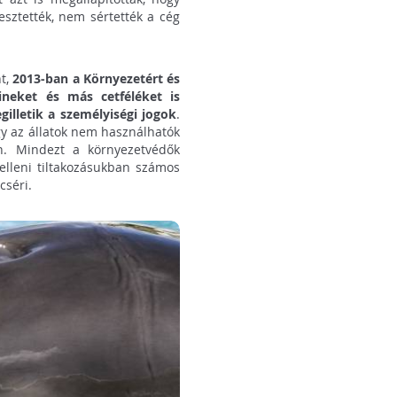
esztették, nem sértették a cég
nt,
2013-ban a Környezetért és
ineket és más cetféléket is
illetik a személyiségi jogok
.
ogy az állatok nem használhatók
n. Mindezt a környezetvédők
 elleni tiltakozásukban számos
cséri.