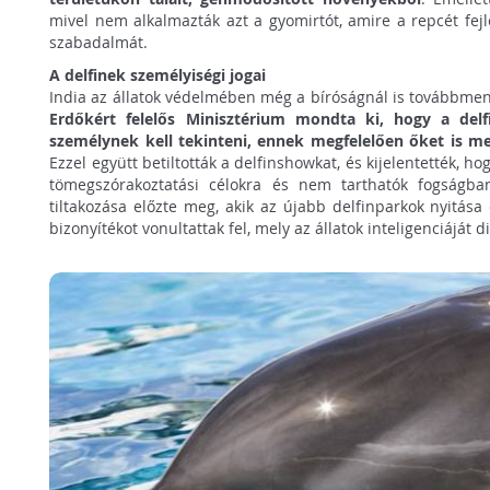
mivel nem alkalmazták azt a gyomirtót, amire a repcét fejl
szabadalmát.
A delfinek személyiségi jogai
India az állatok védelmében még a bíróságnál is továbbme
Erdőkért felelős Minisztérium mondta ki, hogy a delf
személynek kell tekinteni, ennek megfelelően őket is meg
Ezzel együtt betiltották a delfinshowkat, és kijelentették, h
tömegszórakoztatási célokra és nem tarthatók fogságba
tiltakozása előzte meg, akik az újabb delfinparkok nyitása
bizonyítékot vonultattak fel, mely az állatok inteligenciáját di