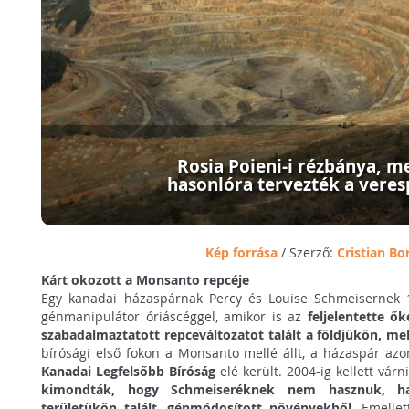
Rosia Poieni-i rézbánya, m
hasonlóra tervezték a veres
Kép forrása
/ Szerző:
Cristian Bo
Kárt okozott a Monsanto repcéje
Egy kanadai házaspárnak Percy és Louise Schmeisernek 
génmanipulátor óriáscéggel, amikor is az
feljelentette ő
szabadalmaztatott repceváltozatot talált a földjükön, m
bírósági első fokon a Monsanto mellé állt, a házaspár azo
Kanadai Legfelsőbb Bíróság
elé került. 2004-ig kellett vár
kimondták, hogy Schmeiseréknek nem hasznuk, h
területükön talált, génmódosított növényekből
. Emellet