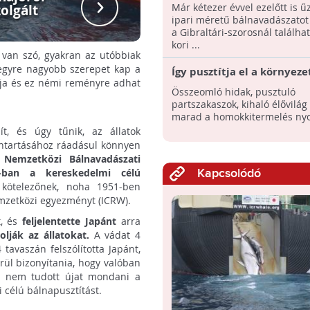
megkezdődhetett az ipari
Már kétezer évvel ezelőtt is ű
zolgált
hasonlóra 
bálnavadászat
ipari méretű bálnavadászato
a Gibraltári-szorosnál találha
kori ...
 van szó, gyakran az utóbbiak
 egyre nagyobb szerepet kap a
Így pusztítja el a környeze
ja és ez némi reményre adhat
homokbányászat
Összeomló hidak, pusztuló
partszakaszok, kihaló élővilág 
marad a homokkitermelés ny
, és úgy tűnik, az állatok
nntartásához ráadásul könnyen
Nemzetközi Bálnavadászati
6-ban a kereskedelmi célú
Kapcsolódó
kötelezőnek, noha 1951-ben
emzetközi egyezményt (ICRW).
t, és
feljelentette Japánt
arra
lják az állatokat.
A vádat 4
tavaszán felszólította Japánt,
rül bizonyítania, hogy valóban
ta nem tudott újat mondani a
i célú bálnapusztítást.