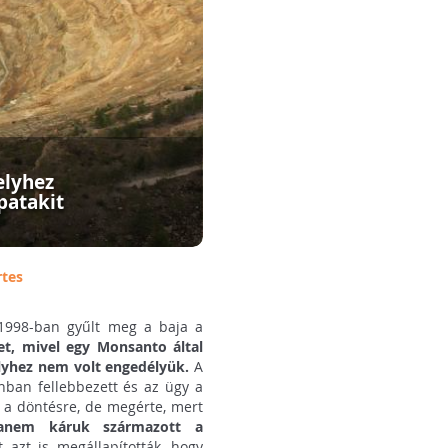
elyhez
patakit
rtes
1998-ban gyűlt meg a baja a
ket, mivel egy Monsanto által
elyhez nem volt engedélyük.
A
nban fellebbezett és az ügy a
ni a döntésre, de megérte, mert
anem káruk származott a
t azt is megállapították, hogy