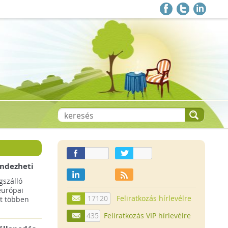
endezheti
t
szálló
európai
17120
Feliratkozás hírlevélre
t többen
435
Feliratkozás VIP hírlevélre