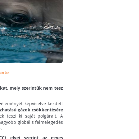
ante
kat, mely szerintük nem tesz
éleményét képviselve kezdett
hatású gázok csökkentésére
ek teszi ki saját polgárait. A
 nagyobb globális felmelegedés
.
PCC) elvei szerint az egyes