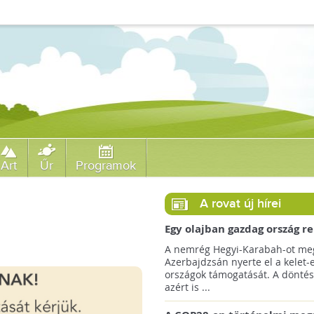
Art
Űr
Programok
A rovat új hírei
Egy olajban gazdag ország r
jövőre a COP29 klímacsúcso
A nemrég Hegyi-Karabah-ot meg
Azerbajdzsán nyerte el a kelet-
országok támogatását. A döntés
azért is ...