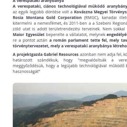
A verespataki aranybánya
A verespataki, ciános technológiával működő aranybán
az egyik legjobb döntése volt a
Kovászna Megyei Törvény
Rosia Montana Gold Corporation
(RMGC), kanadai illet
kitermelni a nemesfémet, és 2011-ben a a Szebeni Region
zöld utat is adott területrendezési terveinek. Nem sokk
Maior Egyesület
beperelte a vállalatot, melynek
engedélyét
re a pontot aztán
a román parlament tette fel, mely tav
törvénytervezetet, mely a verespataki aranybánya létreho
A projektgazda Gabriel Resources
azonban nem adja fel, kö
határozott szándékuk, hogy "megvalósítsák a veres
meggyőződésük, hogy a legújabb technológiával működő bá
hasznosságát”