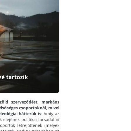
zé tartozik
zöld szerveződést, markáns
élsőséges csoportoknál, mivel
deológiai hátterük is
: Amíg az
elejének politikai-társadalmi
oportok létrejöttének (melyek