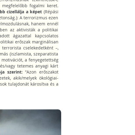
 megfelelőbb fogalmi keret.
bb cizellálja a képet
(Répási
ztonság.): A terrorizmus ezen
 elmozdulásnak, hanem ennél
en az aktivisták a politikai
dott ágazattal kapcsolatos
olitikai erőszak marginálisan
terrorista cselekedetként –,
más (iszlamista, szeparatista
i motivációt, a fenyegetettség
, és/vagy tetemes anyagi kárt
ja szerint:
"Azon erőszakot
etek, akik/melyek ökológiai-
ok tulajdonát károsítva és a