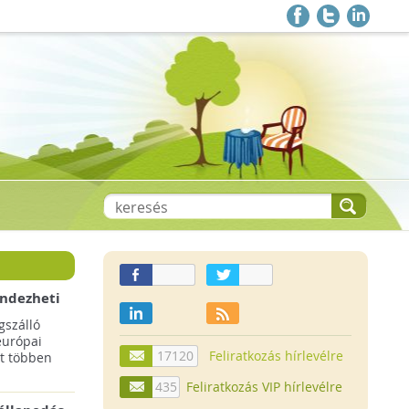
endezheti
t
szálló
európai
17120
Feliratkozás hírlevélre
t többen
435
Feliratkozás VIP hírlevélre