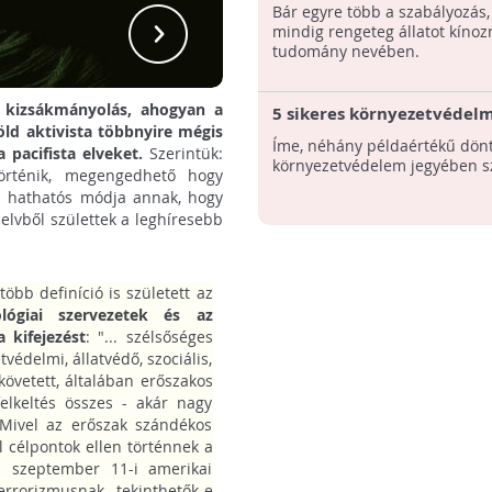
Bár egyre több a szabályozás
A 
mindig rengeteg állatot kínoz
tudomány nevében.
s kizsákmányolás, ahogyan a
5 sikeres környezetvédelm
öld aktivista többnyire mégis
Íme, néhány példaértékű dönt
pacifista elveket.
Szerintük:
környezetvédelem jegyében sz
történik, megengedhető hogy
en hathatós módja annak, hogy
 elvből születtek a leghíresebb
több definíció is született az
ológiai szervezetek és az
 kifejezést
: "... szélsőséges
édelmi, állatvédő, szociális,
követett, általában erőszakos
felkeltés összes - akár nagy
 Mivel az erőszak szándékos
l célpontok ellen történnek a
. szeptember 11-i amerikai
errorizmusnak tekinthetők-e