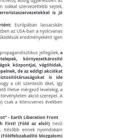
inthető), addig ugyanebben az
 sokkal szervezettebb sejtek,
roristaszervezetekkel is jó
tént:
Európában lassacskán
özben az USA-ban a nyolcvanas
működésük eredményeként igen
 propagandisztikus jellegűek,
a
elepek, környezetkárosító
ágok központjai, vágóhidak,
epelnek, de az eddigi akciókat
tosítótársaságokat is ide
ogy a cél szentesíti őket, így
tő illetve mérgező levelekig, a
törvénytelen akció szerepel. A
k) csak a kilencvenes években
got” - Earth Liberation Front
h First! (Föld az első!)
nevű
t. Később ennek nyomdokain
) (Földfelszabadító Mozgalom)