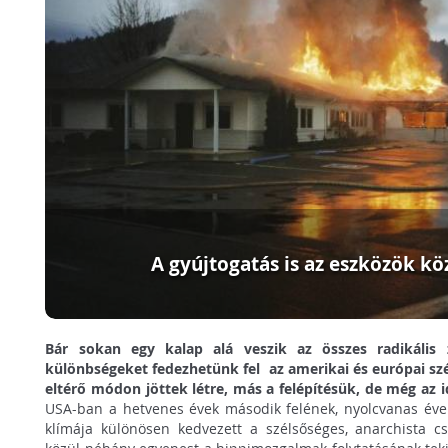
A gyújtogatás is az eszközök kö
Bár sokan egy kalap alá veszik az összes radikális 
különbségeket fedezhetünk fel az amerikai és európai sz
eltérő módon jöttek létre, más a felépítésük, de még az i
USA-ban a hetvenes évek második felének, nyolcvanas évek 
klímája különösen kedvezett a szélsőséges, anarchista cs