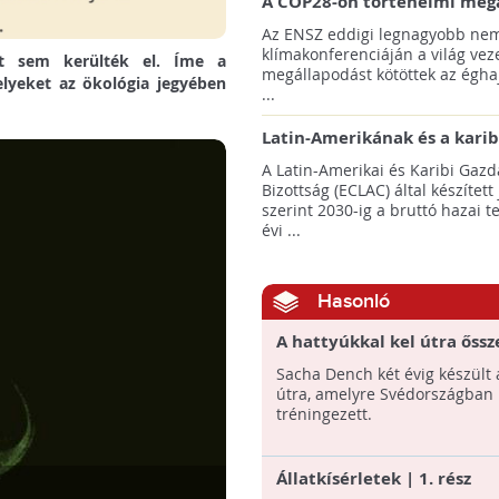
A COP28-on történelmi meg
született! - Összefoglaló az 
Az ENSZ eddigi legnagyobb nem
klímacsúcsáról
klímakonferenciáján a világ veze
et sem kerülték el. Íme a
megállapodást kötöttek az éghaj
elyeket az ökológia jegyében
...
Latin-Amerikának és a karib
térségnek növelniük kell ki
A Latin-Amerikai és Karibi Gazd
az éghajlatvédelmi célok el
Bizottság (ECLAC) által készített
szerint 2030-ig a bruttó hazai 
évi ...
Hasonló
A hattyúkkal kel útra őssz
brit állatvédő
Sacha Dench két évig készült 
útra, amelyre Svédországban
tréningezett.
Állatkísérletek | 1. rész