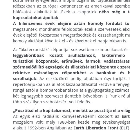
közül néhány egyenest a hippimozgalmak folytatásának tek
időszakban az európai kontinensen az amerikaival szemben
hálózatok alakultak ki. Ezek a csoportok
néha még a ter
kapcsolatokat ápoltak
.
A kilencvenes évek elejére aztán komoly fordulat tör
megszüntek, mondhatni feloldódtak ezek a szervezetek, ek
évek elejétől fokozatosan megerősödtek és összehangolt 
komoly akciókat követtek el - és követnek el napjainkban is.
Az "ökoterroristák" célpontjai sok esetben szimbolikusak és
leggyakoribbak között áruházláncok, fakitermelő t
turisztikai központok, erőművek, farmok, vadásztársas
szőrmeelőállító egységek és állatkísérleti központok szer
tekintve másodlagos célpontként a bankokat és biz
sorolhatjuk.
Az eszközökről pedig általában úgy tartják, h
repertoárjukban az állatok kiszabadításától kezdve a fenyege
rongálástól a bombarobbantáson át a gyújtogatásig számos 
két legnagyobb szervezet (lentebb bővebben is írunk rólu
több száz ilyen szabotázsért volt felelős.
„Pusztítsd el a kapitalizmust, mielőtt az pusztítja el a vilá
Az egyik első radikális környezetvédelmi csoport az
Eart
mozgalom volt, mely 1980-ban kezde meg tevékenységé
alakult 1992-ben Angliában az
Earth Liberation Front (ELF