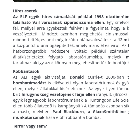
Híres esetek
Az ELF egyik híres támadását például 1998 októberéb
található Vail városának síparadicsoma ellen
. Egy sífelv
fel, mellyel arra igyekeztek felhívni a figyelmet, hogy a
veszélyezteti. Mindezt azonban meglehetős cinizmussal
módon tették, és ami még inkább hiábavalóvá teszi a
12 mi
a központot utána újjáépítették, amely ma is él és virul. Az
hátborzongatóbb módszerei voltak: például számtala
állatkísérleteket folytató laboratóriumokba, melyek
m
tartalmaztak így azok könnyen megsebesíthették felbontójuk
Robbantások
Az ALF egyik aktivistáját,
Donald Currie
-t 2006-ban t
bombatámadást
is elkövetett olyan laboratóriumok és gyó
ellen, melyek állatokkal kísérleteznek. Az egyik ilyen tám
brit hírügynökség vezetőjének férje ellen
irányult. (Brook
egyik legnagyobb laboratóriumának, a Huntingdon Life Scie
ellen több állatvédő is kampányolt.) A támadás azonban sik
a másik, melyben
Paul Blackburn, a GlaxoSmithKline 
munkatársának
háza előtt robbant a bomba.
Terror vagy sem?