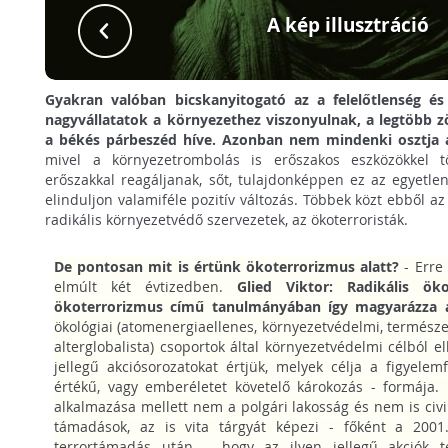
A kép illusztráció
Gyakran valóban bicskanyitogató az a felelőtlenség é
nagyvállatatok a környezethez viszonyulnak, a legtöbb z
a békés párbeszéd híve. Azonban nem mindenki osztja a 
mivel a környezetrombolás is erőszakos eszközökkel 
erőszakkal reagáljanak, sőt, tulajdonképpen ez az egyetl
elinduljon valamiféle pozitív változás. Többek közt ebből az
radikális környezetvédő szervezetek, az ökoterroristák.
De pontosan mit is értünk ökoterrorizmus alatt?
- Erre 
elmúlt két évtizedben.
Glied Viktor: Radikális ök
ökoterrorizmus című tanulmányában így magyarázza a
ökológiai (atomenergiaellenes, környezetvédelmi, természetv
alterglobalista) csoportok által környezetvédelmi célból el
jellegű akciósorozatokat értjük, melyek célja a figyelem
értékű, vagy emberéletet követelő károkozás - formája.
alkalmazása mellett nem a polgári lakosság és nem is civi
támadások, az is vita tárgyát képezi - főként a 2001
terrortámadás után -, hogy az ilyen jellegű akciók t