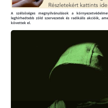
A szélsőséges megnyilvánulások a környezetvédelm
leghírhedtebb zöld szervezetek és radikális akcióik, am
követtek el.