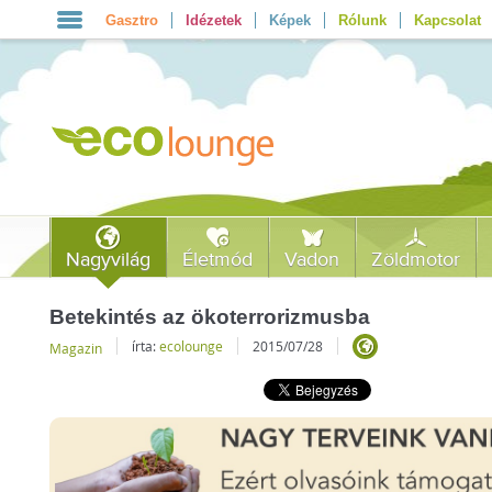
Gasztro
Idézetek
Képek
Rólunk
Kapcsolat
Nagyvilág
Életmód
Vadon
Zöldmotor
Betekintés az ökoterrorizmusba
írta:
ecolounge
2015/07/28
Magazin