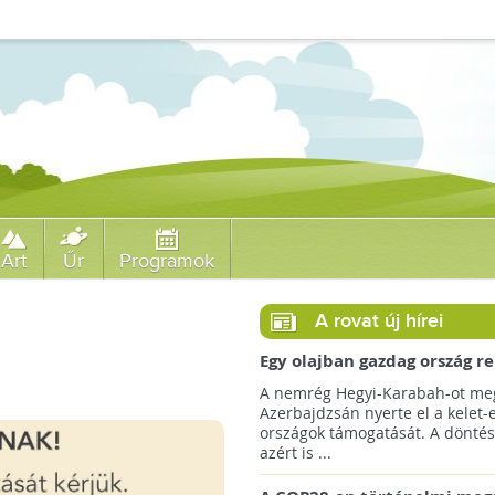
Art
Űr
Programok
A rovat új hírei
Egy olajban gazdag ország r
jövőre a COP29 klímacsúcso
A nemrég Hegyi-Karabah-ot meg
Azerbajdzsán nyerte el a kelet-
országok támogatását. A döntés
azért is ...