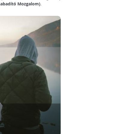
lszabadító Mozgalom)
.