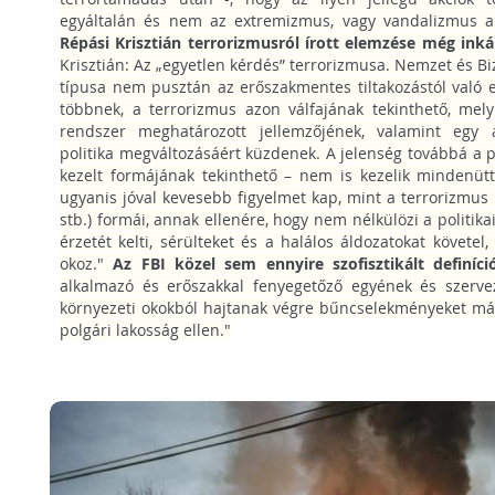
egyáltalán és nem az extremizmus, vagy vandalizmus a
Répási Krisztián terrorizmusról írott elemzése még inká
Krisztián: Az „egyetlen kérdés” terrorizmusa. Nemzet és Bi
típusa nem pusztán az erőszakmentes tiltakozástól való
többnek, a terrorizmus azon válfajának tekinthető, melyb
rendszer meghatározott jellemzőjének, valamint egy a
politika megváltozásáért küzdenek. A jelenség továbbá a p
kezelt formájának tekinthető – nem is kezelik mindenütt 
ugyanis jóval kevesebb figyelmet kap, mint a terrorizmus 
stb.) formái, annak ellenére, hogy nem nélkülözi a politika
érzetét kelti, sérülteket és a halálos áldozatokat követel
okoz."
Az FBI közel sem ennyire szofisztikált definíció
alkalmazó és erőszakkal fenyegetőző egyének és szervez
környezeti okokból hajtanak végre bűncselekményeket más
polgári lakosság ellen."