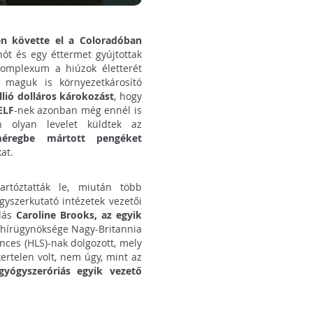
en követte el a Coloradóban
onót és egy éttermet gyújtottak
 komplexum a hiúzok életterét
 maguk is környezetkárosító
llió dolláros károkozást
, hogy
ELF
-nek azonban még ennél is
n olyan levelet küldtek az
éregbe mártott pengéket
at.
artóztatták le, miután több
gyszerkutató intézetek vezetői
adás
Caroline Brooks, az egyik
s hírügynöksége Nagy-Britannia
nces (HLS)-nak dolgozott, mely
ertelen volt, nem úgy, mint az
gyógyszeróriás egyik vezető