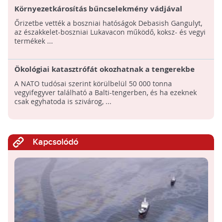
Környezetkárosítás bűncselekmény vádjával
letartóztattak egy indiai gyártulajdonost
Őrizetbe vették a boszniai hatóságok Debasish Gangulyt,
Boszniában
az északkelet-boszniai Lukavacon működő, koksz- és vegyi
termékek ...
Ökológiai katasztrófát okozhatnak a tengerekbe
dobott világháborús vegyi fegyverek: Kipusztulhat
A NATO tudósai szerint körülbelül 50 000 tonna
a Balti-tenger élővilága
vegyifegyver található a Balti-tengerben, és ha ezeknek
csak egyhatoda is szivárog, ...
Kapcsolódó