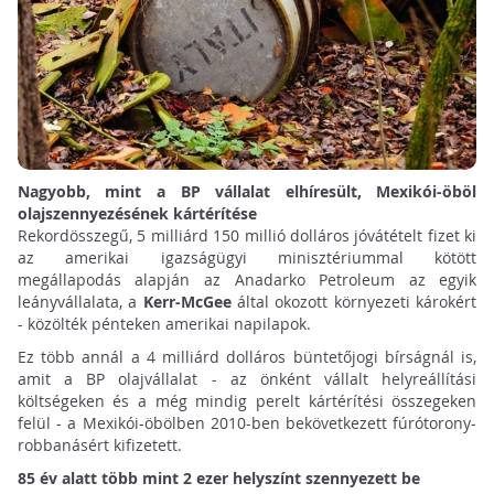
Nagyobb, mint a BP vállalat elhíresült, Mexikói-öböl
olajszennyezésének kártérítése
Rekordösszegű, 5 milliárd 150 millió dolláros jóvátételt fizet ki
az amerikai igazságügyi minisztériummal kötött
megállapodás alapján az Anadarko Petroleum az egyik
leányvállalata, a
Kerr-McGee
által okozott környezeti károkért
- közölték pénteken amerikai napilapok.
Ez több annál a 4 milliárd dolláros büntetőjogi bírságnál is,
amit a BP olajvállalat - az önként vállalt helyreállítási
költségeken és a még mindig perelt kártérítési összegeken
felül - a Mexikói-öbölben 2010-ben bekövetkezett fúrótorony-
robbanásért kifizetett.
85 év alatt több mint 2 ezer helyszínt szennyezett be