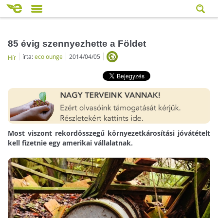
85 évig szennyezhette a Földet
írta:
ecolounge
2014/04/05
Hír
Most viszont rekordösszegű környezetkárosítási jóvátételt
kell fizetnie egy amerikai vállalatnak.