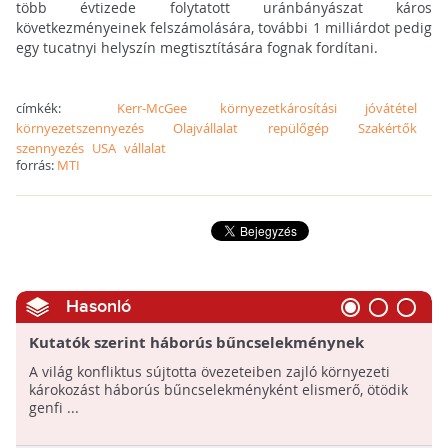
több évtizede folytatott uránbányászat káros
következményeinek felszámolására, további 1 milliárdot pedig
egy tucatnyi helyszín megtisztítására fognak fordítani.
címkék:
Kerr-McGee
környezetkárosítási jóvátétel
környezetszennyezés
Olajvállalat
repülőgép
Szakértők
szennyezés
USA
vállalat
forrás:
MTI
Hasonló
Kutatók szerint háborús bűncselekménynek
kellene minősíteni a környezeti károkozást
A világ konfliktus sújtotta övezeteiben zajló környezeti
károkozást háborús bűncselekményként elismerő, ötödik
genfi ...