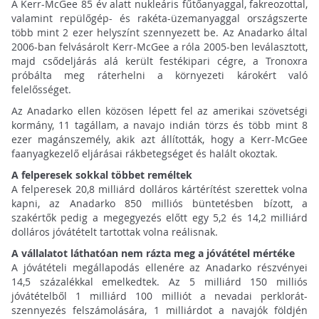
A Kerr-McGee 85 év alatt nukleáris fűtőanyaggal, fakreozottal,
valamint repülőgép- és rakéta-üzemanyaggal országszerte
több mint 2 ezer helyszínt szennyezett be. Az Anadarko által
2006-ban felvásárolt Kerr-McGee a róla 2005-ben leválasztott,
majd csődeljárás alá került festékipari cégre, a Tronoxra
próbálta meg ráterhelni a környezeti károkért való
felelősséget.
Az Anadarko ellen közösen lépett fel az amerikai szövetségi
kormány, 11 tagállam, a navajo indián törzs és több mint 8
ezer magánszemély, akik azt állították, hogy a Kerr-McGee
faanyagkezelő eljárásai rákbetegséget és halált okoztak.
A felperesek sokkal többet reméltek
A felperesek 20,8 milliárd dolláros kártérítést szerettek volna
kapni, az Anadarko 850 milliós büntetésben bízott, a
szakértők pedig a megegyezés előtt egy 5,2 és 14,2 milliárd
dolláros jóvátételt tartottak volna reálisnak.
A vállalatot láthatóan nem rázta meg a jóvátétel mértéke
A jóvátételi megállapodás ellenére az Anadarko részvényei
14,5 százalékkal emelkedtek. Az 5 milliárd 150 milliós
jóvátételből 1 milliárd 100 milliót a nevadai perklorát-
szennyezés felszámolására, 1 milliárdot a navajók földjén