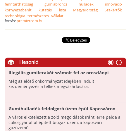
fenntarthatóság
gumiabroncs
hulladék
innováció
környezetbarát
kutatás
lista
Magyarország
Szakértők
technológia
természetes
vállalat
forrás:
premiercom.hu
Hasonló
Illegális gumilerakót számolt fel az oroszlányi
önkormányzat
Még az előző önkormányzat idejében indult
kezdeményezés a telkek megvásárlására.
Gumihulladék-feldolgozó üzem épül Kaposváron
A város elkötelezett a zöld megoldások iránt, erre példa a
cukorgyár által épített biogáz-üzem, a kaposvári
gázüzemű ...