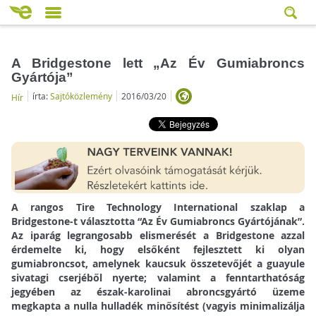
A Bridgestone lett „Az Év Gumiabroncs
Gyártója”
írta:
Sajtóközlemény
2016/03/20
Hír
A rangos Tire Technology International szaklap a
Bridgestone-t választotta “Az Év Gumiabroncs Gyártójának”.
Az iparág legrangosabb elismerését a Bridgestone azzal
érdemelte ki, hogy elsőként fejlesztett ki olyan
gumiabroncsot, amelynek kaucsuk összetevőjét a guayule
sivatagi cserjéből nyerte; valamint a fenntarthatóság
jegyében az észak-karolinai abroncsgyártó üzeme
megkapta a nulla hulladék minősítést (vagyis minimalizálja