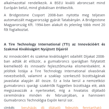
alkalmazottal rendelkezik. A BSEU kiváló abroncsait mind
Európán belül, mind globálisan értékesítik.
A Bridgestone Csoport 2008-ban nyitotta meg teljesen
automatizált magyarországi gyárát Tatabányán. A Bridgestone
Magyarország Kft. 1994-ben alakult és jelenleg több mint 20
főt foglalkoztat.
A Tire Technology International (TTI) az Innovációért és
Szakmai Kiválóságért Nyújtott Díjairól
Az innovációért és szakmai kiválóságért odaítélt Díjakat 2008-
ban adták át először, a gumiabroncs iparágban folytatott
kiemelkedő és innovatív fejlesztőmunka elismeréseként. A
jelöltek listája a Tire Technology International olvasóinak
nevezéseiből, valamint a szaklap szerkesztő bizottságának
javaslatai alapján áll össze. Ez a lista kerül a nemzetközi
gumiabroncs iparági szakértők független bizottsága elé, akik
megszavazzák a nyerteseket, míg a hivatalos díjátadó
ceremóniára minden év februárjában, a hannoveri
Gumiabroncs Technológia Expón kerül sor.
címkék:
beruházás
díj
díjátadó
fejlesztés
fenntartható