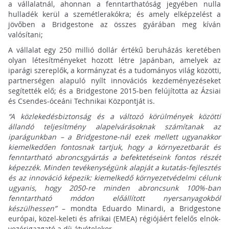
a vállalatnál, ahonnan a fenntarthatóság jegyében nulla
hulladék kerül a szemétlerakókra; és amely elképzelést a
jövőben a Bridgestone az összes gyárában meg kíván
valósítani;
A vállalat egy 250 millió dollár értékű beruházás keretében
olyan létesítményeket hozott létre Japánban, amelyek az
iparági szereplők, a kormányzat és a tudományos világ közötti,
partnerségen alapuló nyílt innovációs kezdeményezéseket
segítették elő; és a Bridgestone 2015-ben felújította az Ázsiai
és Csendes-óceáni Technikai Központját is.
“A közlekedésbiztonság és a változó körülmények közötti
állandó teljesítmény alapelvárásoknak számítanak az
iparágunkban – a Bridgestone-nál ezek mellett ugyanakkor
kiemelkedően fontosnak tartjuk, hogy a környezetbarát és
fenntartható abroncsgyártás a befektetéseink fontos részét
képezzék. Minden tevékenységünk alapját a kutatás-fejlesztés
és az innováció képezik: kiemelkedő környezetvédelmi célunk
ugyanis, hogy 2050-re minden abroncsunk 100%-ban
fenntartható módon előállított nyersanyagokból
készülhessen”
– mondta Eduardo Minardi, a Bridgestone
európai, közel-keleti és afrikai (EMEA) régiójáért felelős elnök-
vezérigazgató a díj átvételekor.