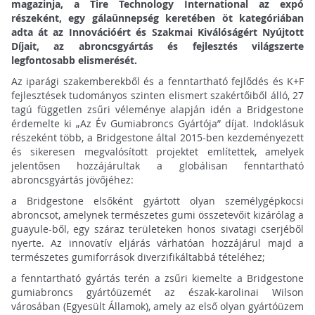
magazinja, a Tire Technology International az expó
részeként, egy gálaünnepség keretében öt kategóriában
adta át az Innovációért és Szakmai Kiválóságért Nyújtott
Díjait, az abroncsgyártás és fejlesztés világszerte
legfontosabb elismerését.
Az iparági szakemberekből és a fenntartható fejlődés és K+F
fejlesztések tudományos szinten elismert szakértőiből álló, 27
tagú független zsűri véleménye alapján idén a Bridgestone
érdemelte ki „Az Év Gumiabroncs Gyártója” díjat. Indoklásuk
részeként több, a Bridgestone által 2015-ben kezdeményezett
és sikeresen megvalósított projektet említettek, amelyek
jelentősen hozzájárultak a globálisan fenntartható
abroncsgyártás jövőjéhez:
a Bridgestone elsőként gyártott olyan személygépkocsi
abroncsot, amelynek természetes gumi összetevőit kizárólag a
guayule-ből, egy száraz területeken honos sivatagi cserjéből
nyerte. Az innovatív eljárás várhatóan hozzájárul majd a
természetes gumiforrások diverzifikáltabbá tételéhez;
a fenntartható gyártás terén a zsűri kiemelte a Bridgestone
gumiabroncs gyártóüzemét az észak-karolinai Wilson
városában (Egyesült Államok), amely az első olyan gyártóüzem