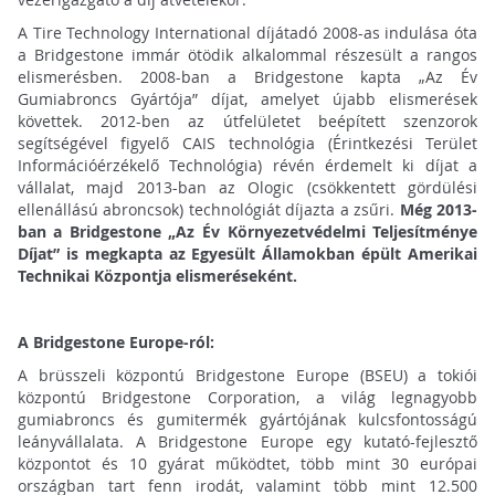
A Tire Technology International díjátadó 2008-as indulása óta
a Bridgestone immár ötödik alkalommal részesült a rangos
elismerésben. 2008-ban a Bridgestone kapta „Az Év
Gumiabroncs Gyártója” díjat, amelyet újabb elismerések
követtek. 2012-ben az útfelületet beépített szenzorok
segítségével figyelő CAIS technológia (Érintkezési Terület
Információérzékelő Technológia) révén érdemelt ki díjat a
vállalat, majd 2013-ban az Ologic (csökkentett gördülési
ellenállású abroncsok) technológiát díjazta a zsűri.
Még 2013-
ban a Bridgestone „Az Év Környezetvédelmi Teljesítménye
Díjat” is megkapta az Egyesült Államokban épült Amerikai
Technikai Központja elismeréseként.
A Bridgestone Europe-ról:
A brüsszeli központú Bridgestone Europe (BSEU) a tokiói
központú Bridgestone Corporation, a világ legnagyobb
gumiabroncs és gumitermék gyártójának kulcsfontosságú
leányvállalata. A Bridgestone Europe egy kutató-fejlesztő
központot és 10 gyárat működtet, több mint 30 európai
országban tart fenn irodát, valamint több mint 12.500