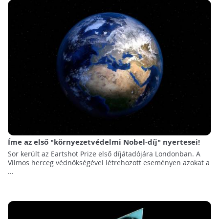
Íme az első "környezetvédelmi Nobel-díj" nyertesei!
Sor került az Eartshot Prize első díjátadójára Londonban. A
Vilmos herceg védnökségével létrehozott eseményen azokat a
...