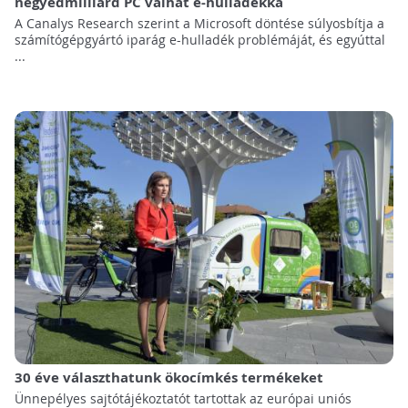
negyedmilliárd PC válhat e-hulladékká
A Canalys Research szerint a Microsoft döntése súlyosbítja a
számítógépgyártó iparág e-hulladék problémáját, és egyúttal
...
30 éve választhatunk ökocímkés termékeket
Ünnepélyes sajtótájékoztatót tartottak az európai uniós