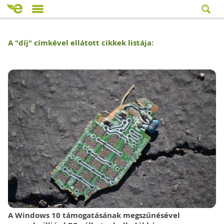
A "
díj
" címkével ellátott cikkek listája:
A Windows 10 támogatásának megszűnésével