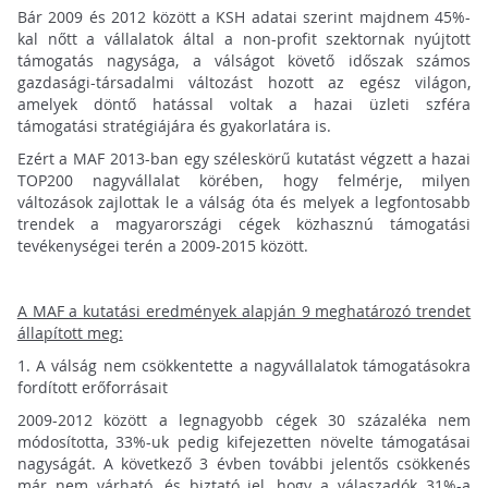
Bár 2009 és 2012 között a KSH adatai szerint majdnem 45%-
kal nőtt a vállalatok által a non-profit szektornak nyújtott
támogatás nagysága, a válságot követő időszak számos
gazdasági-társadalmi változást hozott az egész világon,
amelyek döntő hatással voltak a hazai üzleti szféra
támogatási stratégiájára és gyakorlatára is.
Ezért a MAF 2013-ban egy széleskörű kutatást végzett a hazai
TOP200 nagyvállalat körében, hogy felmérje, milyen
változások zajlottak le a válság óta és melyek a legfontosabb
trendek a magyarországi cégek közhasznú támogatási
tevékenységei terén a 2009-2015 között.
A MAF a kutatási eredmények alapján 9 meghatározó trendet
állapított meg:
1.
A válság nem csökkentette a nagyvállalatok támogatásokra
fordított erőforrásait
2009-2012 között a legnagyobb cégek 30 százaléka nem
módosította, 33%-uk pedig kifejezetten növelte támogatásai
nagyságát. A következő 3 évben további jelentős csökkenés
már nem várható, és biztató jel, hogy a válaszadók 31%-a