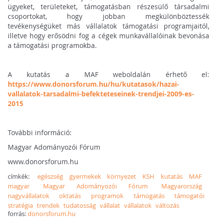
ügyeket, területeket, támogatásban részesülő társadalmi
csoportokat, hogy jobban megkülönböztessék
tevékenységüket más vállalatok támogatási programjaitól,
illetve hogy erősödni fog a cégek munkavállalóinak bevonása
a támogatási programokba.
A kutatás a MAF weboldalán érhető el:
https://www.donorsforum.hu/hu/kutatasok/hazai-
vallalatok-tarsadalmi-befekteteseinek-trendjei-2009-es-
2015
További információ:
Magyar Adományozói Fórum
www.donorsforum.hu
címkék:
egészség
gyermekek
környezet
KSH
kutatás
MAF
magyar
Magyar Adományozói Fórum
Magyarország
nagyvállalatok
oktatás
programok
támogatás
támogatói
stratégia
trendek
tudatosság
vállalat
vállalatok
változás
forrás:
donorsforum.hu