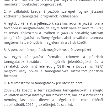
mérsékelt növekedést prognosztizál.
2.
A vállalatok kezdeményezőbb szerepet fognak játszani
közhasznú támogatási programok indításában
A legtöbb vállalatra jellemző klasszikus adományozási forma
továbbra is megtalálható, de egyre több vállalat növelte (56%)
és tervezi fejleszteni a jövőben is (44%) a pro-aktív, win-win
jellegű támogatási tevékenységeket, ahol a vállalat számára
megteremtett előnyök is megjelennek a célok között.
3.
A pénzbeli támogatások megőrzik vezető szerepüket
Az egyes támogatási formákat tekintve a pénzbeli
támogatások továbbra is megőrzik jelentőségüket és a
vállalatok több mint fele eddig (58%) és a jövőben is (72%)
megőrzi vagy növeli a támogatásokra biztosított pénzbeli
forrásait.
4.
A természetbeni támogatások jelentősége nőtt
2009-2012 között a természetbeni támogatásokat is nyújtó
vállalatok aránya látványosan növekedett, bár ez a növekedés
némileg lassulhat, illetve a cégek több mint felénél
stabilizálódik 2015-ig az előrejelzés szerint.