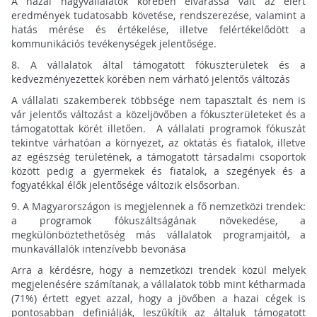
A hazai nagyvállalatok körében elvárássá vált az elért
eredmények tudatosabb követése, rendszerezése, valamint a
hatás mérése és értékelése, illetve felértékelődött a
kommunikációs tevékenységek jelentősége.
8.
A vállalatok által támogatott fókuszterületek és a
kedvezményezettek körében nem várható jelentős változás
A vállalati szakemberek többsége nem tapasztalt és nem is
vár jelentős változást a közeljövőben a fókuszterületeket és a
támogatottak körét illetően. A vállalati programok fókuszát
tekintve várhatóan a környezet, az oktatás és fiatalok, illetve
az egészség területének, a támogatott társadalmi csoportok
között pedig a gyermekek és fiatalok, a szegények és a
fogyatékkal élők jelentősége változik elsősorban.
9.
A Magyarországon is megjelennek a fő nemzetközi trendek:
a programok fókuszáltságának növekedése, a
megkülönböztethetőség más vállalatok programjaitól, a
munkavállalók intenzívebb bevonása
Arra a kérdésre, hogy a nemzetközi trendek közül melyek
megjelenésére számítanak, a vállalatok több mint kétharmada
(71%) értett egyet azzal, hogy a jövőben a hazai cégek is
pontosabban definiálják, leszűkítik az általuk támogatott