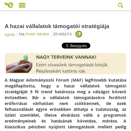
A hazai vállalatok támogatói stratégiája
írta:
Pintér Nikolett
2014/02/13
Ajánló
A Magyar Adományozói Fórum (MAF) legfrissebb kutatása
megállapította, hogy a hazai vállalatok támogatói
stratégiáját 9 fő trend határozza meg a válságot követő
évtizedben. Bár a vállalatok támogatásokra fordított
erőforrásai várhatóan nem csökkennek, de ezek
felhasználását egyre erősebben áthatja a tudatosság, az
üzleti szemlélet, illetve elvárássá válik a programok
eredményeinek és hatásának követése, mérése. A
klasszikus pénzben nyújtott támogatások mellett pedig