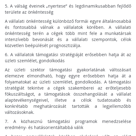
5.
A válság éveinek „nyertese” és legdinamikusabban fejlődő
területe az önkéntesség
A vállalati önkéntesség különböző formái egyre általánosabbá
és fontosabbá válnak a vállalatok körében. A vállalati
önkéntesség terén a cégek több mint fele a munkatársak
intenzívebb bevonását és a vállalati szempontok, célok
közvetlen beépülését prognosztizálja.
6.
A vállalatok támogatási stratégiáját erősebben hatja át az
üzleti szemlélet, gondolkodás
Az üzleti szektor támogatási gyakorlatának változásait
elemezve elmondható, hogy egyre erősebben hatja át a
folyamatokat az üzleti szemlélet, gondolkodás. A támogatási
stratégiát tekintve a cégek szakemberei az erőteljesebb
fókuszáltságot, a támogatások összehangolását a vállalat
alaptevékenységeivel, illetve a célok tudatosabb és
konkrétabb meghatározását tartották a legjellemzőbb
változásoknak.
7.
A közhasznú támogatási programok menedzselése
eredmény- és hatásorientáltabbá válik