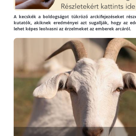
A kecskék a boldogságot tükröző arckifejezéseket részes
kutatók, akiknek eredményei azt sugallják, hogy az edd
lehet képes leolvasni az érzelmeket az emberek arcáról.