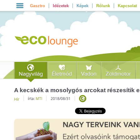
Gasztro
Idézetek
Képek
Rólunk
Kapcsolat
Nagyvilág
Életmód
Vadon
Zöldmotor
A kecskék a mosolygós arcokat részesítik 
írta:
MTI
2018/08/31
Hír