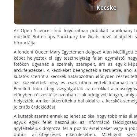
Kecske
Az Open Science című folyóiratban publikált tanulmány h
működő Buttercups Sanctuary for Goats nevű állatjóléti sz
hírportálja.
A londoni Queen Mary Egyetemen dolgozó Alan McElligott és
képet helyeztek el egy teszthelyiség falán egymástól nagy
fotókon ugyanaz a személy szerepelt, ám az egyik ké
arckifejezéssel. A kecskéket beengedték a területre, ahol 
kutatók szerint a kecskék határozottan előnyben részesítet
azt közelítették meg, és csak utána vettek tudomást a d
Emellett több ideig vizsgálgatták az orrukkal a mosolygós
előnyben részesítése azonban csak addig volt kiugró, amíg a
helyezték. Amikor átkerültek a bal oldalra, a kecskék seme
jelentős érdeklődést.
A kutatók szerint ennek az lehet az oka, hogy több más álla
agyuk egyik felét használják az információ feldolgozá
agyféltekéjük dolgozza fel a pozitív érzelmeket vagy a jobb
dühös arckifejezések elkerülésében. McElligott sz