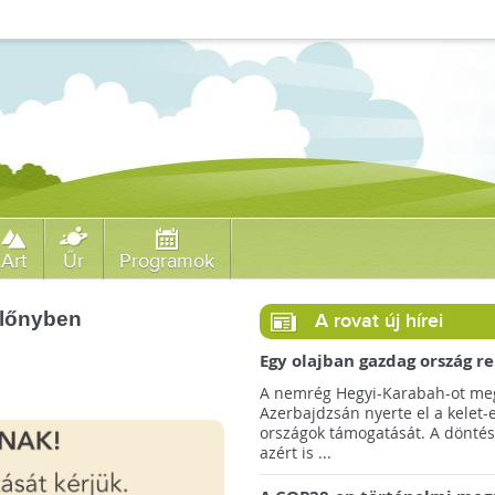
Art
Űr
Programok
előnyben
A rovat új hírei
Egy olajban gazdag ország r
jövőre a COP29 klímacsúcso
A nemrég Hegyi-Karabah-ot meg
Azerbajdzsán nyerte el a kelet-
országok támogatását. A döntés
azért is ...