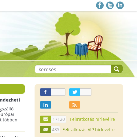
endezheti
t
szálló
európai
17120
Feliratkozás hírlevélre
t többen
435
Feliratkozás VIP hírlevélre