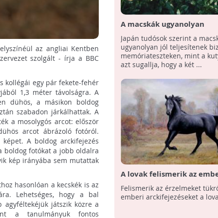
A macskák ugyanolyan
intelligensek lehetnek, mi
Japán tudósok szerint a macs
kutyák egy japán kutatás 
ugyanolyan jól teljesítenek b
elyszínéül az angliai Kentben
memóriateszteken, mint a kut
ervezet szolgált - írja a BBC
azt sugallja, hogy a két ...
 kollégái egy pár fekete-fehér
jából 1,3 méter távolságra. A
pen dühös, a másikon boldog
aztán szabadon járkálhattak. A
ték a mosolygós arcot: először
ühös arcot ábrázoló fotóról.
 képet. A boldog arckifejezés
 boldog fotókat a jobb oldalra
lyik kép irányába sem mutattak
A lovak felismerik az embe
érzelmeket
thoz hasonlóan a kecskék is az
Felismerik az érzelmeket tükr
sára. Lehetséges, hogy a bal
emberi arckifejezéseket a lova
 agyféltekéjük játszik közre a
erint a tanulmányuk fontos