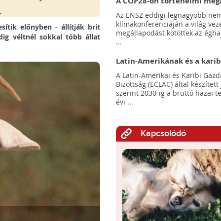
A COP28-on történelmi meg
született! - Összefoglaló az 
Az ENSZ eddigi legnagyobb nem
klímacsúcsáról
klímakonferenciáján a világ veze
ítik előnyben - állítják brit
megállapodást kötöttek az éghaj
ig véltnél sokkal több állat
...
Latin-Amerikának és a karib
térségnek növelniük kell ki
A Latin-Amerikai és Karibi Gazd
az éghajlatvédelmi célok el
Bizottság (ECLAC) által készített
szerint 2030-ig a bruttó hazai 
évi ...
Kapcsolódó