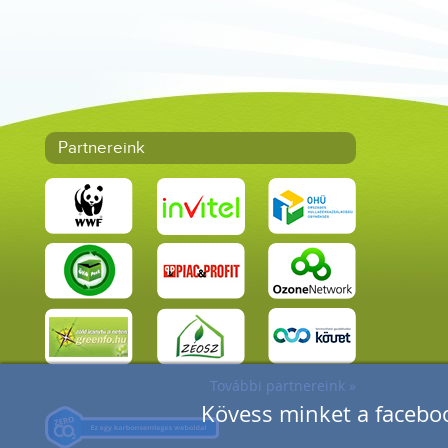
Partnereink
További partnereink »
Kövess minket a faceboo