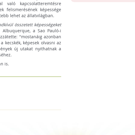
l való kapcsolatteremtésre
mek felismerésének képessége
ebb lehet az állatvilágban.
dkívül összetett képességeket
 Albuquerque, a Sao Pauló-i
ozzátette: "mostanáig azonban
 a kecskék, képesek olvasni az
ények új utakat nyithatnak a
séhez.
n is.