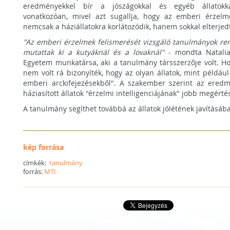
eredményekkel bír a jószágokkal és egyéb állatokka
vonatkozóan, mivel azt sugallja, hogy az emberi érzel
nemcsak a háziállatokra korlátozódik, hanem sokkal elterjedt
"Az emberi érzelmek felismerését vizsgáló tanulmányok ren
mutattak ki a kutyáknál és a lovaknál"
- mondta Natalia
Egyetem munkatársa, aki a tanulmány társszerzője volt. H
nem volt rá bizonyíték, hogy az olyan állatok, mint például
emberi arckifejezésekből". A szakember szerint az eredm
háziasított állatok "érzelmi intelligenciájának" jobb megérté
A tanulmány segíthet továbbá az állatok jólétének javításába
kép forrása
címkék:
tanulmány
forrás:
MTI