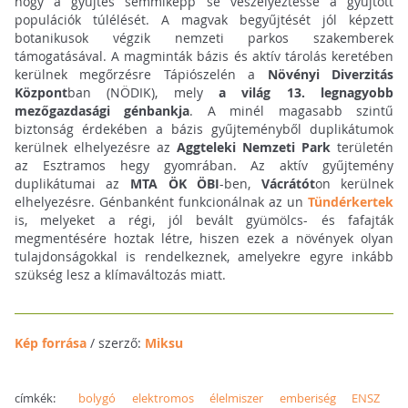
hogy a gyűjtés semmiképp se veszélyeztesse a gyűjtött
populációk túlélését. A magvak begyűjtését jól képzett
botanikusok végzik nemzeti parkos szakemberek
támogatásával. A magminták bázis és aktív tárolás keretében
kerülnek megőrzésre Tápiószelén a
Növényi Diverzitás
Központ
ban (NÖDIK), mely
a világ 13. legnagyobb
mezőgazdasági génbankja
. A minél magasabb szintű
biztonság érdekében a bázis gyűjteményből duplikátumok
kerülnek elhelyezésre az
Aggteleki Nemzeti Park
területén
az Esztramos hegy gyomrában. Az aktív gyűjtemény
duplikátumai az
MTA ÖK ÖBI
-ben,
Vácrátót
on kerülnek
elhelyezésre. Génbanként funkcionálnak az un
Tündérkertek
is, melyeket a régi, jól bevált gyümölcs- és fafajták
megmentésére hoztak létre, hiszen ezek a növények olyan
tulajdonságokkal is rendelkeznek, amelyekre egyre inkább
szükség lesz a klímaváltozás miatt.
Kép forrása
/ szerző:
Miksu
címkék:
bolygó
elektromos
élelmiszer
emberiség
ENSZ