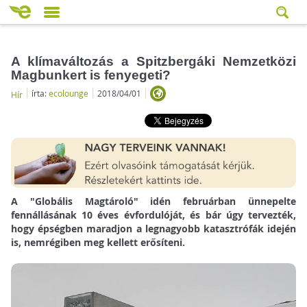
A klímaváltozás a Spitzbergáki Nemzetközi
Magbunkert is fenyegeti?
írta:
ecolounge
2018/04/01
Hír
A "Globális Magtároló" idén februárban ünnepelte
fennállásának 10 éves évfordulóját, és bár úgy tervezték,
hogy épségben maradjon a legnagyobb katasztrófák idején
is, nemrégiben meg kellett erősíteni.