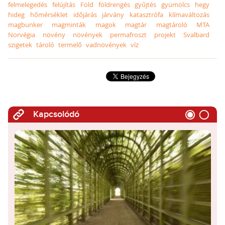
felmelegedés
felújítás
Föld
földrengés
gyűjtés
gyümölcs
hegy
hideg
hőmérséklet
időjárás
járvány
katasztrófa
klímaváltozás
magbunker
magminták
magok
magtár
magtároló
MTA
Norvégia
növény
növények
permafroszt
projekt
Svalbard
szigetek
tároló
termelő
vadnövények
víz
Kapcsolódó