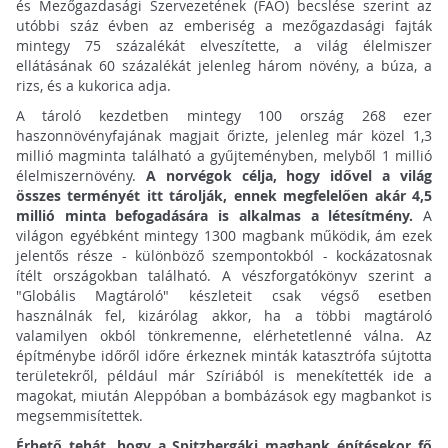
és Mezőgazdasági Szervezetének (FAO) becslése szerint az
utóbbi száz évben az emberiség a mezőgazdasági fajták
mintegy 75 százalékát elveszítette, a világ élelmiszer
ellátásának 60 százalékát jelenleg három növény, a búza, a
rizs, és a kukorica adja.
A tároló kezdetben mintegy 100 ország 268 ezer
haszonnövényfajának magjait őrizte, jelenleg már közel 1,3
millió magminta található a gyűjteményben, melyből 1 millió
élelmiszernövény.
A norvégok célja, hogy idővel a világ
összes terményét itt tárolják, ennek megfelelően akár 4,5
millió minta befogadására is alkalmas a létesítmény.
A
világon egyébként mintegy 1300 magbank működik, ám ezek
jelentős része - különböző szempontokból - kockázatosnak
ítélt országokban található. A vészforgatókönyv szerint a
"Globális Magtároló" készleteit csak végső esetben
használnák fel, kizárólag akkor, ha a többi magtároló
valamilyen okból tönkremenne, elérhetetlenné válna. Az
építménybe időről időre érkeznek minták katasztrófa sújtotta
területekről, például már Szíriából is menekítették ide a
magokat, miután Aleppóban a bombázások egy magbankot is
megsemmisítettek.
Érhető tehát, hogy a Spitzbergáki magbank építésekor fő