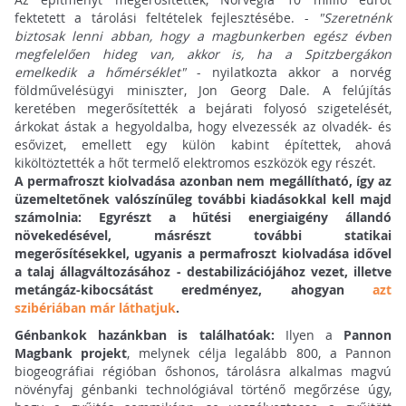
fektetett a tárolási feltételek fejlesztésébe. -
"Szeretnénk
biztosak lenni abban, hogy a magbunkerben egész évben
megfelelően hideg van, akkor is, ha a Spitzbergákon
emelkedik a hőmérséklet"
- nyilatkozta akkor a norvég
földművelésügyi miniszter, Jon Georg Dale. A felújítás
keretében megerősítették a bejárati folyosó szigetelését,
árkokat ástak a hegyoldalba, hogy elvezessék az olvadék- és
esővizet, emellett egy külön kabint építettek, ahová
kiköltöztették a hőt termelő elektromos eszközök egy részét.
A permafroszt kiolvadása azonban nem megállítható, így az
üzemeltetőnek valószínűleg további kiadásokkal kell majd
számolnia: Egyrészt a hűtési energiaigény állandó
növekedésével, másrészt további statikai
megerősítésekkel, ugyanis a permafroszt kiolvadása idővel
a talaj állagváltozásához - destabilizációjához vezet, illetve
metángáz-kibocsátást eredményez, ahogyan
azt
szibériában már láthatjuk
.
Génbankok hazánkban is találhatóak:
Ilyen a
Pannon
Magbank projekt
, melynek célja legalább 800, a Pannon
biogeográfiai régióban őshonos, tárolásra alkalmas magvú
növényfaj génbanki technológiával történő megőrzése úgy,