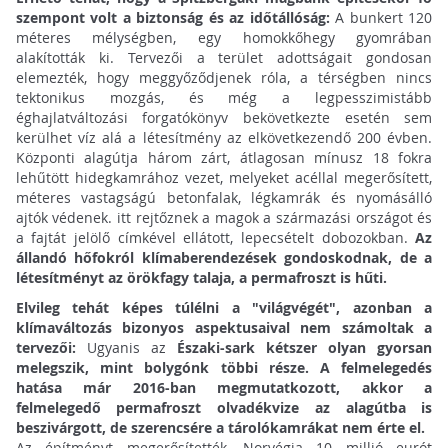
szempont volt a biztonság és az időtállóság:
A bunkert 120
méteres mélységben, egy homokkőhegy gyomrában
alakították ki. Tervezői a terület adottságait gondosan
elemezték, hogy meggyőződjenek róla, a térségben nincs
tektonikus mozgás, és még a legpesszimistább
éghajlatváltozási forgatókönyv bekövetkezte esetén sem
kerülhet víz alá a létesítmény az elkövetkezendő 200 évben.
Központi alagútja három zárt, átlagosan mínusz 18 fokra
lehűtött hidegkamrához vezet, melyeket acéllal megerősített,
méteres vastagságú betonfalak, légkamrák és nyomásálló
ajtók védenek. itt rejtőznek a magok a származási országot és
a fajtát jelölő címkével ellátott, lepecsételt dobozokban.
Az
állandó hőfokról klímaberendezések gondoskodnak, de a
létesítményt az örökfagy talaja, a permafroszt is hűti.
Elvileg tehát képes túlélni a "világvégét", azonban a
klímaváltozás bizonyos aspektusaival nem számoltak a
tervezői:
Ugyanis az
Északi-sark kétszer olyan gyorsan
melegszik, mint bolygónk többi része.
A felmelegedés
hatása már 2016-ban megmutatkozott, akkor a
felmelegedő permafroszt olvadékvize az alagútba is
beszivárgott, de szerencsére a tárolókamrákat nem érte el.
Az építményt megerősítették, Norvégia 10 millió eurót