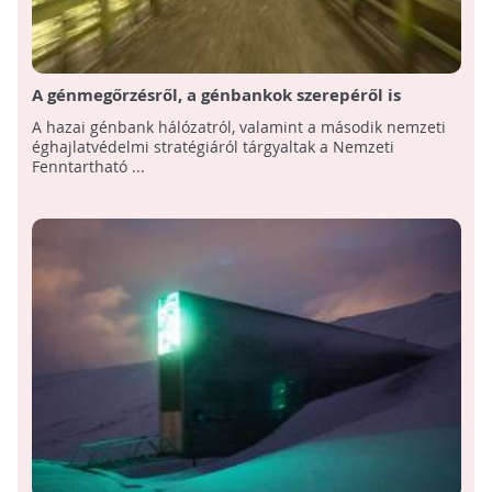
A génmegőrzésről, a génbankok szerepéről is
tárgyaltak a Nemzeti Fenntartható Fejlődési
A hazai génbank hálózatról, valamint a második nemzeti
Tanácsban
éghajlatvédelmi stratégiáról tárgyaltak a Nemzeti
Fenntartható ...