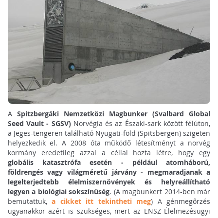
A
Spitzbergáki Nemzetközi Magbunker (Svalbard Global
Seed Vault - SGSV)
Norvégia és az Északi-sark között félúton,
a Jeges-tengeren található Nyugati-föld (Spitsbergen) szigeten
helyezkedik el. A 2008 óta működő létesítményt a norvég
kormány eredetileg azzal a céllal hozta létre, hogy egy
globális katasztrófa esetén - például atomháború,
földrengés vagy világméretű járvány - megmaradjanak a
legelterjedtebb élelmiszernövények és helyreállítható
legyen a biológiai sokszínűség
. (A magbunkert 2014-ben már
bemutattuk,
a cikket itt tekintheti meg
) A génmegőrzés
ugyanakkor azért is szükséges, mert az ENSZ Élelmezésügyi