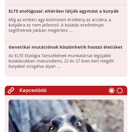
ELTE etológusai: eltérően látják egymást a kutyák
és az emberek
Míg az emberi agy különösen érzékeny az arcokra, a
kutyákra ez nem jellemző. A kutatás eredményei
segíthetnek jobban megérteni ...
Genetikai mutációnak köszönhetik hosszú életüket
a kutyamatuzsálemek?
Az ELTE Etológia Tanszékének munkatársai legújabb
kutatásukban matuzsálemi, 22 és 27 éves kort megélt
kutyákat vizsgálva olyan ...
Kapcsolódó