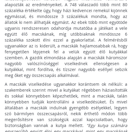
alapozták az eredményeiket. A 748 válaszadó több mint 80
százaléka értékelte úgy, hogy házi kedvencei remekül kijönnek
egymással, és mindössze 3 százalékuk mondta, hogy az
állatok ki nem állhatják egymást. Az ebek több mint egyötöde
ugyanis rendszeresen odahordja mutatóba a játékait a vele
együtt élő macskának, míg utóbbiaknak mindössze 6
százaléka szokott élni ezzel a gyakorlattal. A felmérésből
ugyanakkor az is kiderült, a macskák hajlamosabbak rá, hogy
fenyegetően lépjenek fel a velük együtt élő kutyákkal
szemben. A gazdik elmondása alapján a macskák háromszor
nagyobb valószínűséggel viselkednek ellenségesen a
kutyákkal, mint fordítva, és tízszer nagyobb eséllyel sebzik
meg őket egy összecsapás alkalmával.
A macskák viselkedése ugyanakkor korántsem ok nélküli: a
szakemberek szerint mivel a kutyákat régebben háziasították
és sokkal könnyebben képezhetőek, mint a macskák, talán
könnyebben tudják kontrollálni a viselkedésüket. És mivel
általában a macskák indulnak gyengébb esélyekkel, legyen
szó bármilyen összecsapásról, nekik érthető módon több
megerősítésre van szükségük azzal kapcsolatban, hogy
biztonságban vannak a kutya mellett.
"Egy kutya számára
egyszerűbb együtt élni egy macskával, mint egy macskának