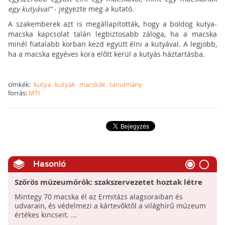
egy kutyával"
- jegyezte meg a kutató.
A szakemberek azt is megállapították, hogy a boldog kutya-
macska kapcsolat talán legbiztosabb záloga, ha a macska
minél fiatalabb korban kezd együtt élni a kutyával. A legjobb,
ha a macska egyéves kora előtt kerül a kutyás háztartásba.
címkék:
kutya
kutyák
macskák
tanulmány
forrás:
MTI
Hasonló
Szőrös múzeumőrök: szakszervezetet hoztak létre
az Ermitázs macskáinak
Mintegy 70 macska él az Ermitázs alagsoraiban és
udvarain, és védelmezi a kártevőktől a világhírű múzeum
értékes kincseit. ...