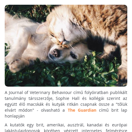
A Journal of Veterinary Behaviour című folyóiratban publikált
tanulmány társszerzője, Sophie Hall és kollégái szerint az
együtt élő macskák és kutyák ritkán csapnak össze a "tőlük
elvárt módon" - olvasható a
The Guardian
című brit lap
honlapján
A kutatók egy brit, amerikai, ausztrál, kanadai és európai
lakástulajdonosok körében végzett internetes felmérésre