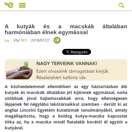
A kutyák és a macskák általában
harmóniában élnek egymással
írta:
MTI
2018/07/27
Hír
A közhiedelemmel ellentétben az egy háztartásban élő
kutyák és macskák általában jól kijönnek egymással, noha
utóbbiak jóval hajlamosabbak arra, hogy ellenségesen
lépjenek fel négylábú lakótársaikkal szemben - derült ki az
angliai Lincolni Egyetem kutatóinak tanulmányából, amely
megállapította, hogy a boldog kutya-macska kapcsolat
titka az, ha a macska minél fiatalabb korától él együtt a
kutyával.