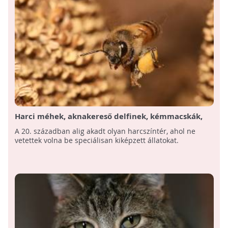
Harci méhek, aknakereső delfinek, kémmacskák,
avagy hadviselés állatokkal
A 20. században alig akadt olyan harcszíntér, ahol ne
vetettek volna be speciálisan kiképzett állatokat.