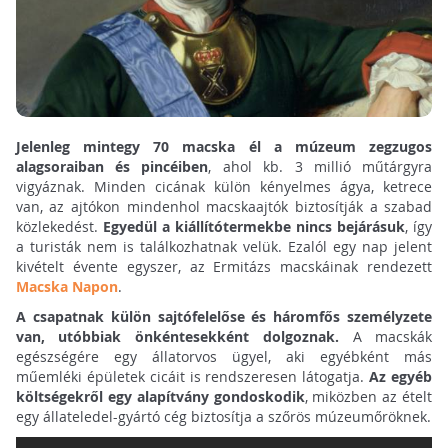
Jelenleg mintegy 70 macska él a múzeum zegzugos
alagsoraiban és pincéiben
, ahol kb. 3 millió műtárgyra
vigyáznak. Minden cicának külön kényelmes ágya, ketrece
van, az ajtókon mindenhol macskaajtók biztosítják a szabad
közlekedést.
Egyedül a kiállítótermekbe nincs bejárásuk
, így
a turisták nem is találkozhatnak velük. Ezalól egy nap jelent
kivételt évente egyszer, az Ermitázs macskáinak rendezett
Macska Napon
.
A csapatnak külön sajtófelelőse és háromfős személyzete
van, utóbbiak önkéntesekként dolgoznak.
A macskák
egészségére egy állatorvos ügyel, aki egyébként más
műemléki épületek cicáit is rendszeresen látogatja.
Az egyéb
költségekről egy alapítvány gondoskodik
, miközben az ételt
egy állateledel-gyártó cég biztosítja a szőrös múzeumőröknek.