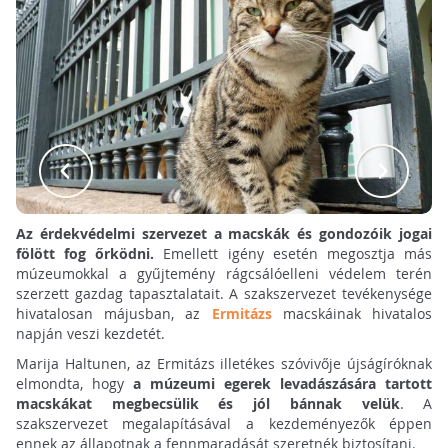
Az érdekvédelmi szervezet a macskák és gondozóik jogai
fölött fog őrködni.
Emellett igény esetén megosztja más
múzeumokkal a gyűjtemény rágcsálóelleni védelem terén
szerzett gazdag tapasztalatait. A szakszervezet tevékenysége
hivatalosan májusban, az
Ermitázs
macskáinak hivatalos
napján veszi kezdetét.
Marija Haltunen, az Ermitázs illetékes szóvivője újságíróknak
elmondta, hogy
a múzeumi egerek levadászására tartott
macskákat megbecsülik és jól bánnak velük
. A
szakszervezet megalapításával a kezdeményezők éppen
ennek az állapotnak a fennmaradását szeretnék biztosítani.