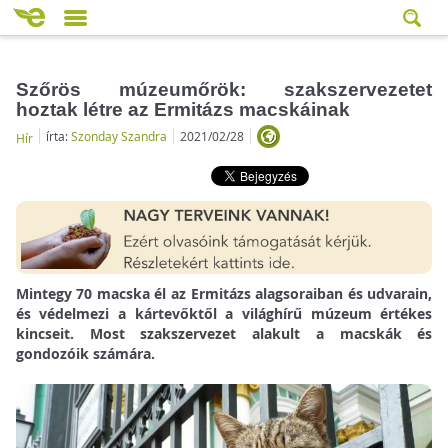
Szőrös múzeumőrök: szakszervezetet
hoztak létre az Ermitázs macskáinak
írta:
Szonday Szandra
2021/02/28
Hír
Mintegy 70 macska él az Ermitázs alagsoraiban és udvarain,
és védelmezi a kártevőktől a világhírű múzeum értékes
kincseit. Most szakszervezet alakult a macskák és
gondozóik számára.