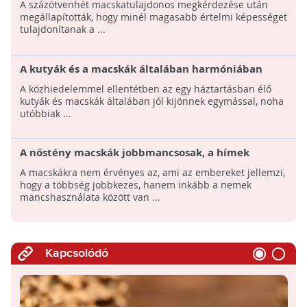
A százötvenhét macskatulajdonos megkérdezése után
megállapították, hogy minél magasabb értelmi képességet
tulajdonítanak a ...
A kutyák és a macskák általában harmóniában
élnek egymással
A közhiedelemmel ellentétben az egy háztartásban élő
kutyák és macskák általában jól kijönnek egymással, noha
utóbbiak ...
A nőstény macskák jobbmancsosak, a hímek
inkább a balt használják
A macskákra nem érvényes az, ami az embereket jellemzi,
hogy a többség jobbkezes, hanem inkább a nemek
mancshasználata között van ...
Kapcsolódó