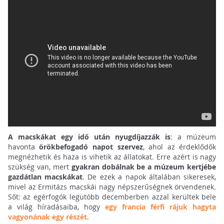
A macskákat egy idő után nyugdíjazzák is
: a múzeum
havonta
örökbefogadó napot szervez
, ahol az érdeklődők
megnézhetik és haza is vihetik az állatokat. Erre azért is nagy
szükség van, mert
gyakran dobálnak be a múzeum kertjébe
gazdátlan macskákat
. De ezek a napok általában sikeresek,
mivel az Ermitázs macskái nagy népszerűségnek örvendenek.
Sőt: az egérfogók legutóbb decemberben azzal kerültek bele
a világ híradásaiba, hogy
egy francia férfi rájuk hagyta
vagyonának egy részét
.