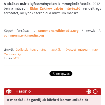
A cicákat már olajfestményeken is mmegörökítették.
2012-
ben a múzeum
Eldar Zakirov üzbég művésztől
rendelt egy
sorozatot, melynek szereplői a múzeum macskái.
Képek forrása: 1.
commons.wikimedia.org
/ ewwl; 2.
commons.wikimedia.org
címkék:
épületek
hagyomány
macskák
művészet
múzeum
nap
Oroszország
forrás:
MTI
Hasonló
A macskák és gazdijuk közötti kommunikációt
vizsgálták ELTE Etológia Tanszékének kutatói