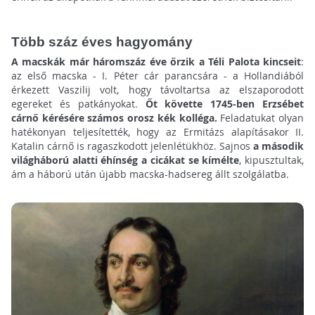
Több száz éves hagyomány
A macskák már háromszáz éve őrzik a Téli Palota kincseit
:
az első macska - I. Péter cár parancsára - a Hollandiából
érkezett Vaszilij volt, hogy távoltartsa az elszaporodott
egereket és patkányokat.
Őt követte 1745-ben Erzsébet
cárnő kérésére számos orosz kék kolléga.
Feladatukat olyan
hatékonyan teljesítették, hogy az Ermitázs alapításakor II.
Katalin cárnő is ragaszkodott jelenlétükhöz. Sajnos
a második
világháború alatti éhínség a cicákat se kímélte
, kipusztultak,
ám a háború után újabb macska-hadsereg állt szolgálatba.