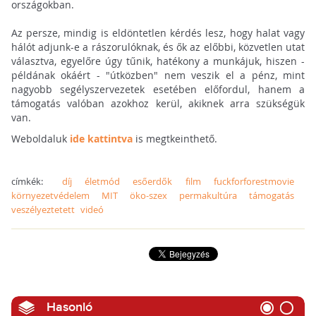
országokban.
Az persze, mindig is eldöntetlen kérdés lesz, hogy halat vagy
hálót adjunk-e a rászorulóknak, és ők az előbbi, közvetlen utat
választva, egyelőre úgy tűnik, hatékony a munkájuk, hiszen -
példának okáért - "útközben" nem veszik el a pénz, mint
nagyobb segélyszervezetek esetében előfordul, hanem a
támogatás valóban azokhoz kerül, akiknek arra szükségük
van.
Weboldaluk
ide kattintva
is megtkeinthető.
címkék:
díj
életmód
esőerdők
film
fuckforforestmovie
környezetvédelem
MIT
öko-szex
permakultúra
támogatás
veszélyeztetett
videó
Hasonló