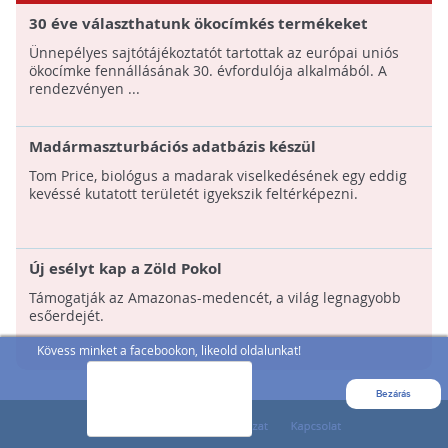
30 éve választhatunk ökocímkés termékeket
Ünnepélyes sajtótájékoztatót tartottak az európai uniós
ökocímke fennállásának 30. évfordulója alkalmából. A
rendezvényen ...
Madármaszturbációs adatbázis készül
Tom Price, biológus a madarak viselkedésének egy eddig
kevéssé kutatott területét igyekszik feltérképezni.
Új esélyt kap a Zöld Pokol
Támogatják az Amazonas-medencét, a világ legnagyobb
esőerdejét.
Kövess minket a facebookon, likeold oldalunkat!
Bezárás