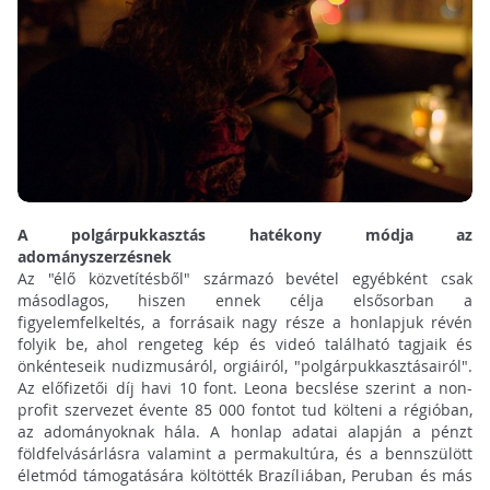
A polgárpukkasztás hatékony módja az
adományszerzésnek
Az "élő közvetítésből" származó bevétel egyébként csak
másodlagos, hiszen ennek célja elsősorban a
figyelemfelkeltés, a forrásaik nagy része a honlapjuk révén
folyik be, ahol rengeteg kép és videó található tagjaik és
önkénteseik nudizmusáról, orgiáiról, "polgárpukkasztásairól".
Az előfizetői díj havi 10 font. Leona becslése szerint a non-
profit szervezet évente 85 000 fontot tud költeni a régióban,
az adományoknak hála. A honlap adatai alapján a pénzt
földfelvásárlásra valamint a permakultúra, és a bennszülött
életmód támogatására költötték Brazíliában, Peruban és más