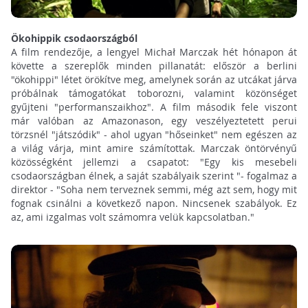
Ökohippik csodaországból
A film rendezője, a lengyel Michał Marczak hét hónapon át
követte a szereplők minden pillanatát: először a berlini
"ökohippi" létet örökítve meg, amelynek során az utcákat járva
próbálnak támogatókat toborozni, valamint közönséget
gyűjteni "performanszaikhoz". A film második fele viszont
már valóban az Amazonason, egy veszélyeztetett perui
törzsnél "játszódik" - ahol ugyan "hőseinket" nem egészen az
a világ várja, mint amire számítottak. Marczak öntörvényű
közösségként jellemzi a csapatot: "Egy kis mesebeli
csodaországban élnek, a saját szabályaik szerint "- fogalmaz a
direktor - "Soha nem terveznek semmi, még azt sem, hogy mit
fognak csinálni a következő napon. Nincsenek szabályok. Ez
az, ami izgalmas volt számomra velük kapcsolatban."