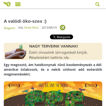
A valódi öko-szex :)
írta:
Streit Nóra
2013/06/19
Magazin
Egy megosztó, ám hatékonynak tűnő kezdeményezés a dél-
amerikai őslakosok, és a nekik otthont adó esőerdők
megmentéséért.