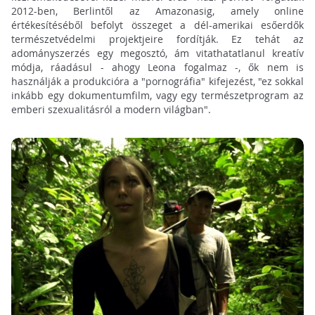
2012-ben, Berlintől az Amazonasig, amely online
értékesítéséből befolyt összeget a dél-amerikai esőerdők
természetvédelmi projektjeire fordítják. Ez tehát az
adományszerzés egy megosztó, ám vitathatatlanul kreatív
módja, ráadásul - ahogy Leona fogalmaz -, ők nem is
használják a produkcióra a "pornográfia" kifejezést, "ez sokkal
inkább egy dokumentumfilm, vagy egy természetprogram az
emberi szexualitásról a modern világban".