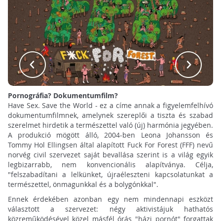
Pornográfia? Dokumentumfilm?
Have Sex. Save the World - ez a címe annak a figyelemfelhívó
dokumentumfilmnek, amelynek szereplői a tiszta és szabad
szerelmet hirdetik a természettel való (új) harmónia jegyében.
A produkció mögött álló, 2004-ben Leona Johansson és
Tommy Hol Ellingsen által alapított Fuck For Forest (FFF) nevű
norvég civil szervezet saját bevallása szerint is a világ egyik
legbizarrabb, nem konvencionális alapítványa. Célja,
"felszabadítani a lelkünket, újraéleszteni kapcsolatunkat a
természettel, önmagunkkal és a bolygónkkal".
Ennek érdekében azonban egy nem mindennapi eszközt
választott a szervezet: négy aktivistájuk hathatós
közreműködésével közel másfél órás "házi pornót" forgattak