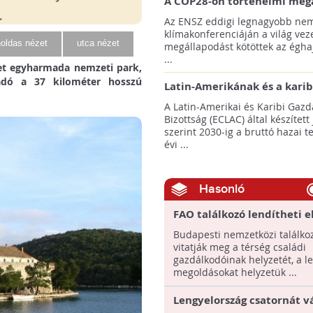
A COP28-on történelmi meg
született! - Összefoglaló az 
Az ENSZ eddigi legnagyobb nem
klímacsúcsáról
klímakonferenciáján a világ veze
oldas nézet
utca nézet
megállapodást kötöttek az éghaj
...
jet egyharmada nemzeti park,
adó a 37 kilométer hosszú
Latin-Amerikának és a karib
térségnek növelniük kell ki
A Latin-Amerikai és Karibi Gazd
az éghajlatvédelmi célok el
Bizottság (ECLAC) által készített
szerint 2030-ig a bruttó hazai 
évi ...
Hasonló
FAO találkozó lendítheti e
térség családi gazdálkodó
Budapesti nemzetközi találko
helyzetét
vitatják meg a térség családi
gazdálkodóinak helyzetét, a l
megoldásokat helyzetük ...
Lengyelország csatornát v