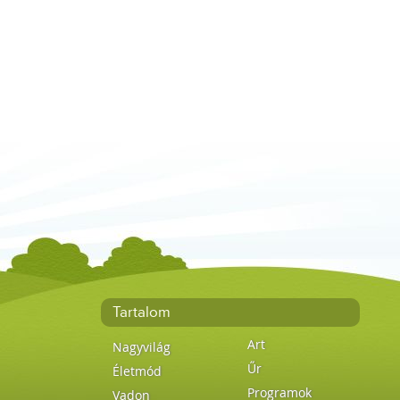
Tartalom
Art
Nagyvilág
Űr
Életmód
Programok
Vadon