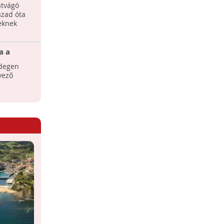
átvágó
A saját sziget ma már nem álom,
ázad óta
legalábbis bizonyos körökben.
veknek
i park madártávlatból
a a
Eigg, a világ első önellátó szigete
idegen
Skóciában találjuk a világ első, szinte
övező
teljesen önellátó ökoszigetét.