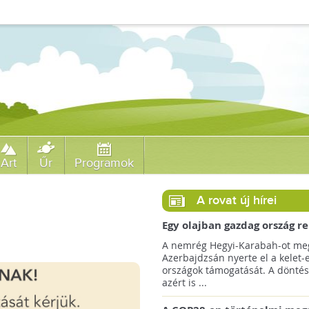
Art
Űr
Programok
A rovat új hírei
Egy olajban gazdag ország r
jövőre a COP29 klímacsúcso
A nemrég Hegyi-Karabah-ot meg
Azerbajdzsán nyerte el a kelet-
országok támogatását. A döntés
azért is ...