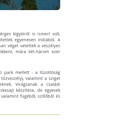
ges kígyóiról is ismert volt,
ítettek egyenesen Indiából. A
an véget vetettek a veszélyes
ökkent, mára két-három ezer
 park mellett - a tűzoltóság
 tűzveszély), valamint a sziget
eknek. Virágzanak a családi
skesajt készítése, de egyesek
 valamint fügéből, szőlőből és