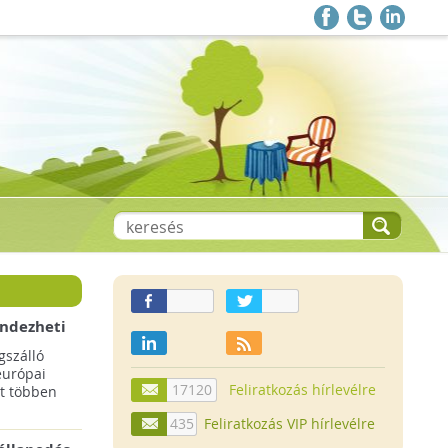
endezheti
t
szálló
európai
17120
Feliratkozás hírlevélre
t többen
435
Feliratkozás VIP hírlevélre