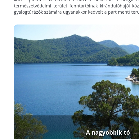
természetvédelmi terület fenntartóinak kirándulóhajói kö
gyalogtúrázók számára ugyanakkor kedvelt a part menti terü
A nagyobbik tó