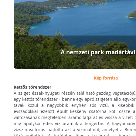
A nemzeti park madártávl
Kép forrása
Kettős tórendszer
A sziget észak-nyugati részén található gazdag vegetációj
egy kettős tórendszer - benne egy apró szigeten álló egykor
tavak közül a nagyobbik enyhén sós vizű, a kisebbik
évszádokkal ezelőtt épült keskeny csatorna köti össze a
változásának megfelelően áramoltatja át és vissza a vizet: 
míg apálykor édes víz áramlik a tengerbe. A hagyomány 
vízszintváltozás hajtotta azt a vízimalmot, amelyet a Ben
közé építettek. A területen tilos a halászat, a horgász