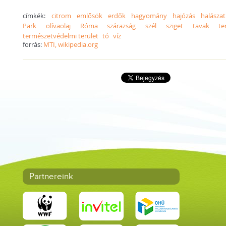
címkék:
citrom
emlősök
erdők
hagyomány
hajózás
halászat
Park
olívaolaj
Róma
szárazság
szél
sziget
tavak
te
természetvédelmi terület
tó
víz
forrás:
MTI, wikipedia.org
Partnereink