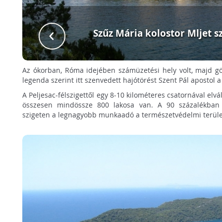
Szűz Mária kolostor Mljet s
Az ókorban, Róma idejében számüzetési hely volt, majd gö
legenda szerint itt szenvedett hajótörést Szent Pál apostol 
A Peljesac-félszigettől egy 8-10 kilométeres csatornával elvá
összesen mindössze 800 lakosa van. A 90 százalékban e
szigeten a legnagyobb munkaadó a természetvédelmi terüle