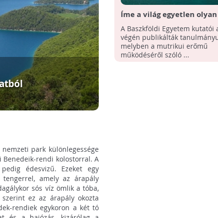
Íme a világ egyetlen olyan
erőműve, mely a lakossági 
A Baszkföldi Egyetem kutatói 
hálózatnak termel
végén publikálták tanulmányu
melyben a mutrikui erőmű
működéséről szóló ...
atból
ú nemzeti park különlegessége
i Benedeik-rendi kolostorral. A
 pedig édesvizű. Ezeket egy
 tengerrel, amely az árapály
dagálykor sós víz ömlik a tóba,
szerint ez az árapály okozta
edek-rendiek egykoron a két tó
at és a hajózás, kizárólag a