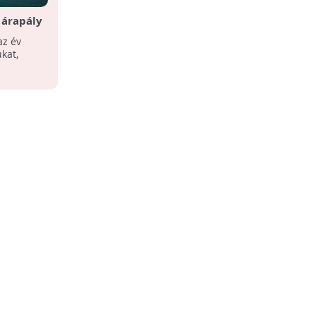
 árapály
ellátó-
az év
kat,