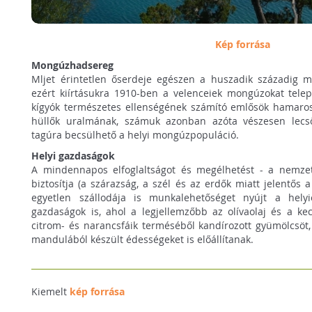
Kép forrása
Mongúzhadsereg
Mljet érintetlen őserdeje egészen a huszadik századig mér
ezért kiírtásukra 1910-ben a velenceiek mongúzokat telep
kígyók természetes ellenségének számító emlősök hamaros
hüllők uralmának, számuk azonban azóta vészesen lecs
tagúra becsülhető a helyi mongúzpopuláció.
Helyi gazdaságok
A mindennapos elfoglaltságot és megélhetést - a nemzeti
biztosítja (a szárazság, a szél és az erdők miatt jelentős a
egyetlen szállodája is munkalehetőséget nyújt a helyi
gazdaságok is, ahol a legjellemzőbb az olívaolaj és a kec
citrom- és narancsfáik terméséből kandírozott gyümölcsöt,
mandulából készült édességeket is előállítanak.
Kiemelt
kép forrása