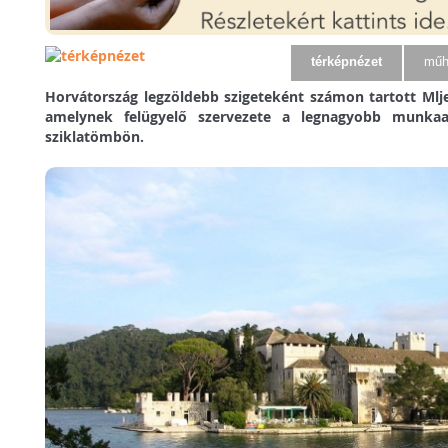
térképnézet
műh
Horvátország legzöldebb szigeteként számon tartott Ml
amelynek felügyelő szervezete a legnagyobb munka
sziklatömbön.