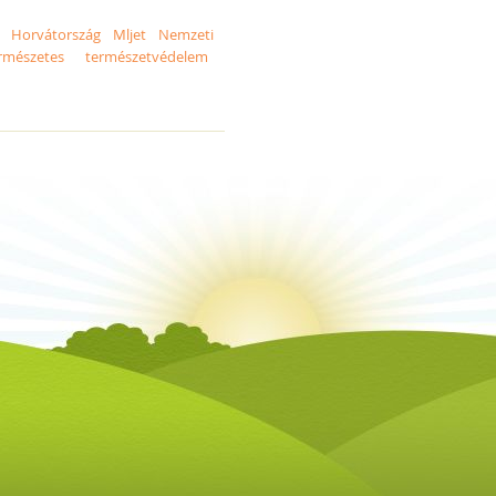
Horvátország
Mljet
Nemzeti
rmészetes
természetvédelem