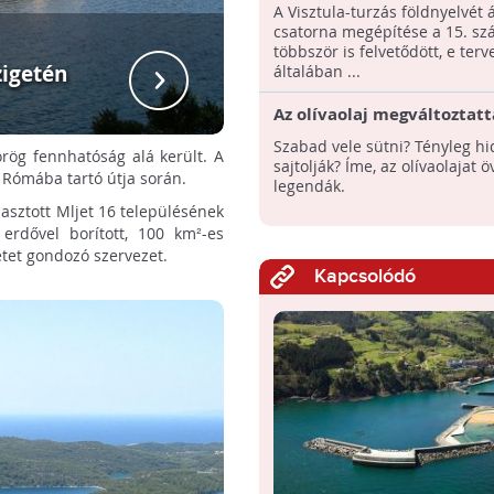
Visztula-turzáson
A Visztula-turzás földnyelvét 
csatorna megépítése a 15. sz
többször is felvetődött, e ter
zigetén
A nemzet
általában ...
Az olívaolaj megváltoztatt
világot | 2. rész
Szabad vele sütni? Tényleg h
rög fennhatóság alá került. A
sajtolják? Íme, az olívaolajat 
a Rómába tartó útja során.
legendák.
lasztott Mljet 16 településének
rdővel borított, 100 km²-es
tet gondozó szervezet.
Kapcsolódó