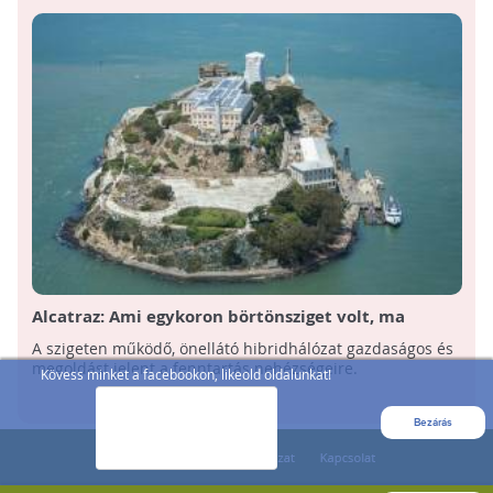
Alcatraz: Ami egykoron börtönsziget volt, ma
zöldenergiával üzemelő múzeum
A szigeten működő, önellátó hibridhálózat gazdaságos és
megoldást jelent a fenntartás nehézségeire.
Kövess minket a facebookon, likeold oldalunkat!
Bezárás