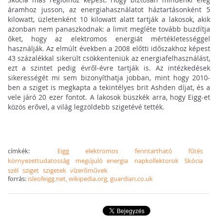
áramhoz jusson, az energiahasználatot háztartásonként 5
kilowatt, üzletenként 10 kilowatt alatt tartják a lakosok, akik
azonban nem panaszkodnak: a limit megléte tovább buzdítja
őket, hogy az elektromos energiát mértékletességgel
használják. Az elmúlt években a 2008 előtti időszakhoz képest
43 százalékkal sikerült csökkenteniük az
energiafelhasználást,
ezt a szintet pedig évről-évre tartják is. Az intézkedések
sikerességét mi sem bizonyíthatja jobban, mint hogy 2010-
ben
a sziget is megkapta a tekintélyes brit Ashden díjat, és a
vele járó 20 ezer fontot. A lakosok büszkék arra, hogy Eigg-et
közös erővel, a világ legzöldebb szigetévé tették.
címkék:
Eigg
elektromos
fenntartható
fűtés
környezettudatosság
megújuló energia
napkollektorok
Skócia
szél
sziget
szigetek
vízerőművek
forrás:
isleofeigg.net, wikipedia.org, guardian.co.uk