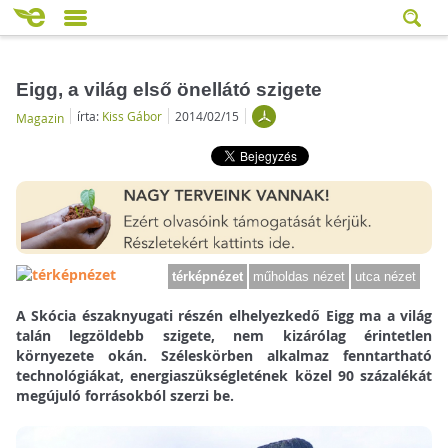
Eigg, a világ első önellátó szigete
írta:
Kiss Gábor
2014/02/15
Magazin
térképnézet
műholdas nézet
utca nézet
A Skócia északnyugati részén elhelyezkedő Eigg ma a világ
talán legzöldebb szigete, nem kizárólag érintetlen
környezete okán. Széleskörben alkalmaz fenntartható
technológiákat, energiaszükségletének közel 90 százalékát
megújuló forrásokból szerzi be.