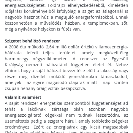
energiaszükségletét. Földrajzi elhelyezkedéséből, kíméletlen
időjárási körülményeiből kifolyólag a sziget az átlagosnál is
nagyobb hasznot húz a megújuló energiaforrásokból. Ennek
köszönhetően a művelődési házban, a templomokban, sőt,
még a nyilvános helyeken is fűtés van.
Szigetet behálózó rendszer
A 2008 óta működő, 2,64 millió dollár értékű villamosenergia-
hálózata lefedi teljes területét, amely megközelítőleg
harmincegy négyzetkilométer. A rendszer az Egyesült
Királyság nemzeti hálózatától független életet él.
Nehéz
elhinni, hogy a saját hálózat bevezetése előtt a lakosság nagy
része még dízellel működő generátorokra támaszkodott,
amelyek - az egyre magasodó olajárak miatt - napi szinten
csupán néhány óráig voltak bekapcsolva.
Valamit valamiért
A saját rendszer energetikai szempontból függetlenséget ad
tehát a lakóknak, zártsága okán azonban nagyobb
energiaszolgáltató cégekkel nem tudnak leszerződni, az
üzemeltetés pedig a szigetre hárul, amely többletköltségeket
eredményez. Ezért az energiaárak egy kicsit magasabbak
Skócia más régióihoz képest.
Hogy biztosan mindenki elég