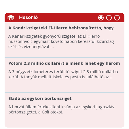
Hasonló
A Kanári-szigeteki El-Hierro bebizonyította, hogy
lehetséges kizárólag megújuló energiával működni
A Kanári-szigetek gyönyörű szigete, az El Hierro
huszonnyolc egymást követő napon keresztül kizárólag
szél- és vízenergiával ...
Potom 2,3 millió dollárért a miénk lehet egy három
négyzetkilométeres skóciai sziget postával és
A 3 négyzetkilométeres területű sziget 2.3 millió dollárba
iskolával együtt
kerül. A tanyák mellett iskola és posta is található az ...
Eladó az egykori börtönsziget
A horvát állam értékesíteni kívánja az egykori jugoszláv
börtönszigetet, a Goli otokot.