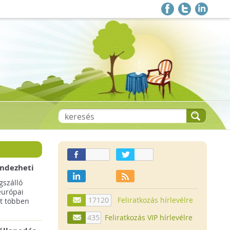
endezheti
t
szálló
európai
17120
Feliratkozás hírlevélre
t többen
435
Feliratkozás VIP hírlevélre