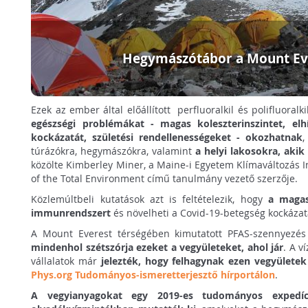
Hegymászótábor a Mount Ev
Ezek az ember által előállított perfluoralkil és polifluoralk
egészségi problémákat - magas koleszterinszintet, elh
kockázatát, születési rendellenességeket - okozhatnak
,
túrázókra, hegymászókra, valamint
a helyi lakosokra, akik
közölte Kimberley Miner, a Maine-i Egyetem Klímaváltozás I
of the Total Environment című tanulmány vezető szerzője.
Közlemúltbeli kutatások azt is feltételezik, hogy
a magas
immunrendszert
és növelheti a Covid-19-betegség kockázatá
A Mount Everest térségében kimutatott PFAS-szennyezés
mindenhol szétszórja ezeket a vegyületeket, ahol jár
. A v
vállalatok már
jelezték, hogy felhagynak ezen vegyületek
Phys.org Tudományos-ismeretterjesztő hírportálon
.
A vegyianyagokat egy 2019-es tudományos expedíc