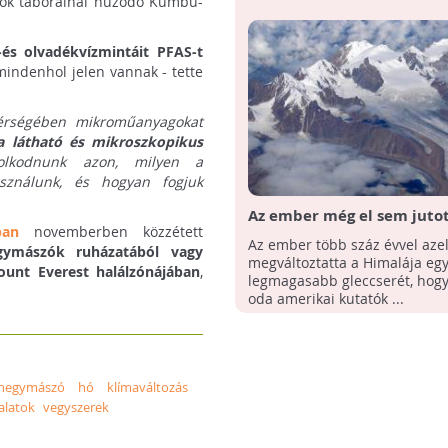
zók táborainál húzódó Kumbu-
-és olvadékvízmintáit PFAS-t
mindenhol jelen vannak - tette
érségében mikroműanyagokat
a látható és mikroszkopikus
olkodnunk azon, milyen a
asználunk, és hogyan fogjuk
Az ember még el sem jutot
ban
novemberben közzétett
Himalájába de már hatássa
Az ember több száz évvel azel
egymászók ruházatából vagy
gleccserekre
megváltoztatta a Himalája egy
ount Everest halálzónájában
,
legmagasabb gleccserét, hogy 
oda amerikai kutatók ...
hegymászó
hó
klímaváltozás
lalatok
vegyszerek