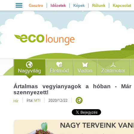
Gasztro
Idézetek
Képek
Rólunk
Kapcsolat
Nagyvilág
Életmód
Vadon
Zöldmotor
Ártalmas vegyianyagok a hóban - Már
szennyezett!
írta:
MTI
2020/12/22
Hír