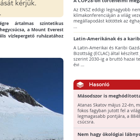
A COP28-on történelmi meg
született! - Összefoglaló az 
Az ENSZ eddigi legnagyobb nem
klímacsúcsáról
klímakonferenciáján a világ veze
megállapodást kötöttek az éghaj
re ártalmas szintetikus
...
 hegycsúcsa, a Mount Everest
lis vízlepergető ruházatához
Latin-Amerikának és a karib
térségnek növelniük kell ki
A Latin-Amerikai és Karibi Gazd
az éghajlatvédelmi célok el
Bizottság (ECLAC) által készített
szerint 2030-ig a bruttó hazai 
évi ...
Hasonló
Másodszor is meghódított
Mount Everestet egy vegá
Atanas Skatov május 22-én, m
hegymászó
fokos fagyban jutott fel a vilá
legmagasabb pontjára, a 884
csúcsra.
Nem hagy ökológiai lábny