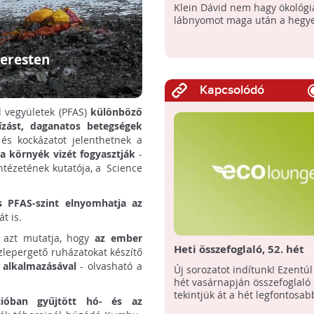
Klein Dávid nem hagy ökológi
lábnyomot maga után a hegy
eresten
Kapcsolódó
il vegyületek (PFAS)
különböző
ízást, daganatos betegségek
 és kockázatot jelenthetnek a
 a környék vizét fogyasztják
-
ntézetének kutatója, a Science
 PFAS-szint elnyomhatja az
t is.
 azt mutatja, hogy
az ember
Heti összefoglaló, 52. hét
ízlepergető ruházatokat készítő
 alkalmazásával
- olvasható a
Új sorozatot indítunk! Ezentú
hét vasárnapján összefoglaló
tekintjük át a hét legfontosabb 
ióban gyűjtött hó- és az