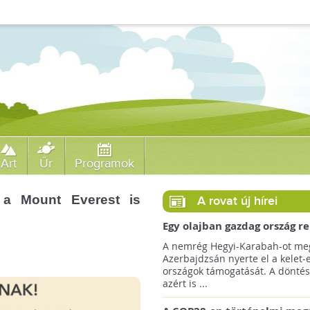
Art
Űr
Programok
 a Mount Everest is
A rovat új hírei
Egy olajban gazdag ország r
jövőre a COP29 klímacsúcso
A nemrég Hegyi-Karabah-ot meg
Azerbajdzsán nyerte el a kelet-
országok támogatását. A döntés
azért is ...