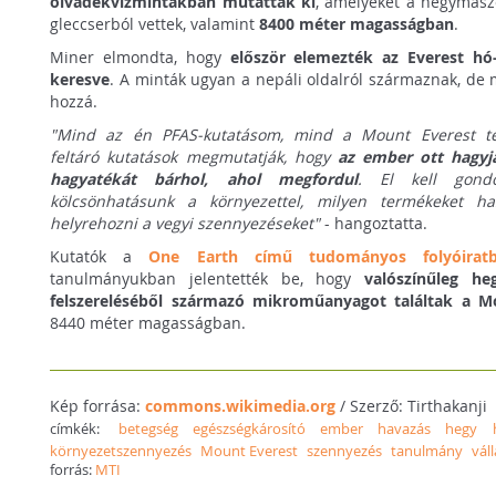
olvadékvízmintákban mutatták ki
, amelyeket a hegymás
gleccserból vettek, valamint
8400 méter magasságban
.
Miner elmondta, hogy
először elemezték az Everest hó
keresve
. A minták ugyan a nepáli oldalról származnak, de 
hozzá.
"Mind az én PFAS-kutatásom, mind a Mount Everest t
feltáró kutatások megmutatják, hogy
az ember ott hagyj
hagyatékát bárhol, ahol megfordul
. El kell gond
kölcsönhatásunk a környezettel, milyen termékeket h
helyrehozni a vegyi szennyezéseket"
- hangoztatta.
Kutatók a
One Earth című tudományos folyóirat
tanulmányukban jelentették be, hogy
valószínűleg h
felszereléséből származó mikroműanyagot találtak a M
8440 méter magasságban.
Kép forrása:
commons.wikimedia.org
/ Szerző: Tirthakanji
címkék:
betegség
egészségkárosító
ember
havazás
hegy
környezetszennyezés
Mount Everest
szennyezés
tanulmány
vál
forrás:
MTI