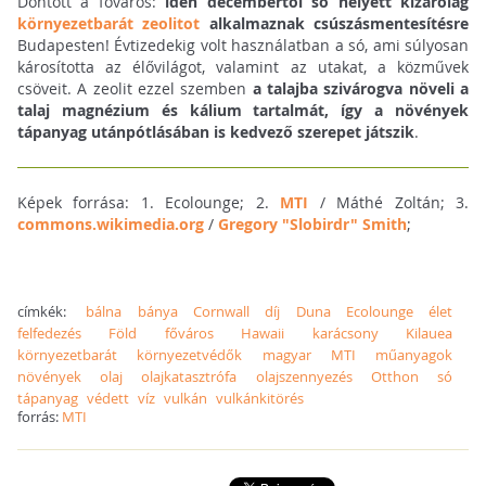
Döntött a főváros:
idén decembertől só helyett kizárólag
környezetbarát zeolitot
alkalmaznak csúszásmentesítésre
Budapesten! Évtizedekig volt használatban a só, ami súlyosan
károsította az élővilágot, valamint az utakat, a közművek
csöveit. A zeolit ezzel szemben
a talajba szivárogva növeli a
talaj magnézium és kálium tartalmát, így a növények
tápanyag utánpótlásában is kedvező szerepet játszik
.
Képek forrása: 1. Ecolounge; 2.
MTI
/ Máthé Zoltán; 3.
commons.wikimedia.org
/
Gregory "Slobirdr" Smith
;
címkék:
bálna
bánya
Cornwall
díj
Duna
Ecolounge
élet
felfedezés
Föld
főváros
Hawaii
karácsony
Kilauea
környezetbarát
környezetvédők
magyar
MTI
műanyagok
növények
olaj
olajkatasztrófa
olajszennyezés
Otthon
só
tápanyag
védett
víz
vulkán
vulkánkitörés
forrás:
MTI