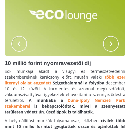
10 millió forint nyomravezetői díj
Sok munkája akadt a vízügyi és természetvédelmi
szakembereknek karácsony előtt, miután valaki
több ezer
liternyi olajat engedett
Szigethalomnál a folyóba
december
10. és 12. között. A kármentesítés azonnal megkezdődött,
vákuumszivattyúval igyekeztek eltávolítani a szennyeződést a
területről.
A munkába a
Duna-Ipoly Nemzeti Park
szakemberei
is bekapcsolódtak, mivel a szennyezett
területen védett ún. úszólápok is találhatók.
A helyreállítási munkák folyamatosak, eközben
civilek több
mint 10 millió forintot gyűjtöttek össze és ajánlottak fel