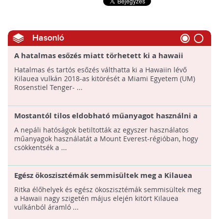
Hasonló
A hatalmas esőzés miatt törhetett ki a hawaii
Kilauea vulkán 2018-ban
Hatalmas és tartós esőzés válthatta ki a Hawaiin lévő
Kilauea vulkán 2018-as kitörését a Miami Egyetem (UM)
Rosenstiel Tenger- ...
Mostantól tilos eldobható műanyagot használni a
Mount Everesten
A nepáli hatóságok betiltották az egyszer használatos
műanyagok használatát a Mount Everest-régióban, hogy
csökkentsék a ...
Egész ökoszisztémák semmisültek meg a Kilauea
vulkán kitörése miatt Hawaii szigetén
Ritka élőhelyek és egész ökoszisztémák semmisültek meg
a Hawaii nagy szigetén május elején kitört Kilauea
vulkánból áramló ...