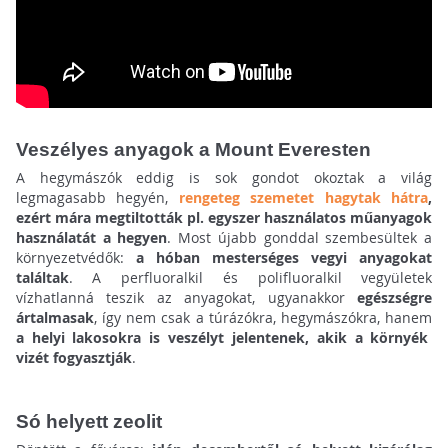
Veszélyes anyagok a Mount Everesten
A hegymászók eddig is sok gondot okoztak a világ
legmagasabb hegyén,
rengeteg szemetet hagytak hátra
,
ezért mára megtiltották pl. egyszer használatos műanyagok
használatát a hegyen
. Most újabb gonddal szembesültek a
környezetvédők:
a hóban mesterséges vegyi anyagokat
találtak
. A perfluoralkil és polifluoralkil vegyületek
vízhatlanná teszik az anyagokat, ugyanakkor
egészségre
ártalmasak
, így nem csak a túrázókra, hegymászókra, hanem
a helyi lakosokra is veszélyt jelentenek, akik a környék
vizét fogyasztják
.
Só helyett zeolit