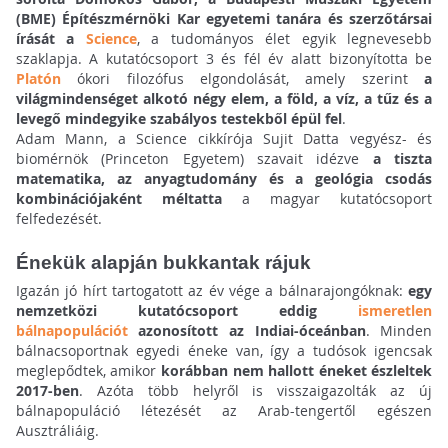
(BME) Építészmérnöki Kar egyetemi tanára és szerzőtársai
írását a
Science
, a tudományos élet egyik legnevesebb
szaklapja. A kutatócsoport 3 és fél év alatt bizonyította be
Platón
ókori filozófus elgondolását, amely szerint
a
világmindenséget alkotó négy elem, a föld, a víz, a tűz és a
levegő mindegyike szabályos testekből épül fel
.
Adam Mann, a Science cikkírója Sujit Datta vegyész- és
biomérnök (Princeton Egyetem) szavait idézve
a tiszta
matematika, az anyagtudomány és a geológia csodás
kombinációjaként méltatta
a magyar kutatócsoport
felfedezését.
Énekük alapján bukkantak rájuk
Igazán jó hírt tartogatott az év vége a bálnarajongóknak:
egy
nemzetközi kutatócsoport eddig
ismeretlen
bálnapopulációt
azonosított az Indiai-óceánban
. Minden
bálnacsoportnak egyedi éneke van, így a tudósok igencsak
meglepődtek, amikor
korábban nem hallott éneket észleltek
2017-ben
. Azóta több helyről is visszaigazolták az új
bálnapopuláció létezését az Arab-tengertől egészen
Ausztráliáig.