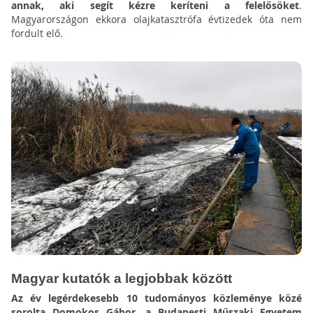
annak, aki segít kézre keríteni a felelősöket
.
Magyarországon ekkora olajkatasztrófa évtizedek óta nem
fordult elő.
Magyar kutatók a legjobbak között
Az év legérdekesebb 10 tudományos közleménye közé
sorolta Domokos Gábor, a Budapesti Műszaki Egyetem