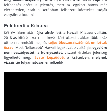
felfedezés azért is jelentős, mert az egykori bánya már
elérhetetlen, csak a korábban felhozott kőzeteket tudják
vizsgálni a kutatók.
Felébredt a Kilauea
Két év álom után
újra aktív lett a hawaii Kilauea vulkán
.
2018-as kitörésekor nem kevés kárt okozott, akkor több száz
otthon semmisült meg, és
teljes ökoszeszisztémák omlottak
össze
. Most "békésebb" Hawaii legaktívabb vulkánja,
egyelőre
nem veszélyezteti a környezetet
, viszont érdekes jelenség
figyelhető meg:
lávató képződött
a kráterben, melynek
vízszintje folyamatosan emelkedik
.