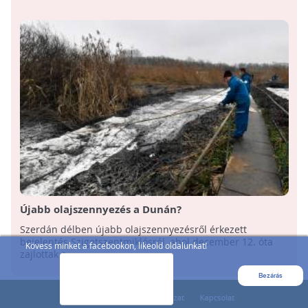
Újabb olajszennyezés a Dunán?
Szerdán délben újabb olajszennyezésről érkezett
bejelentés Szigetszentmiklósról, ahol december 12. óta
Kövess minket a facebookon, likeold oldalunkat!
zajlottak a ...
Bezárás