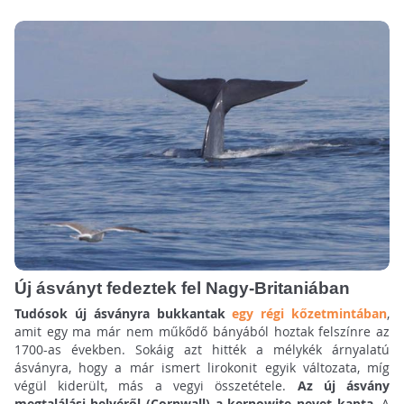
Új ásványt fedeztek fel Nagy-Britaniában
Tudósok új ásványra bukkantak
egy régi kőzetmintában
,
amit egy ma már nem műkődő bányából hoztak felszínre az
1700-as években. Sokáig azt hitték a mélykék árnyalatú
ásványra, hogy a már ismert lirokonit egyik változata, míg
végül kiderült, más a vegyi összetétele.
Az új ásvány
megtalálási helyéről (Cornwall) a kernowite nevet kapta.
A