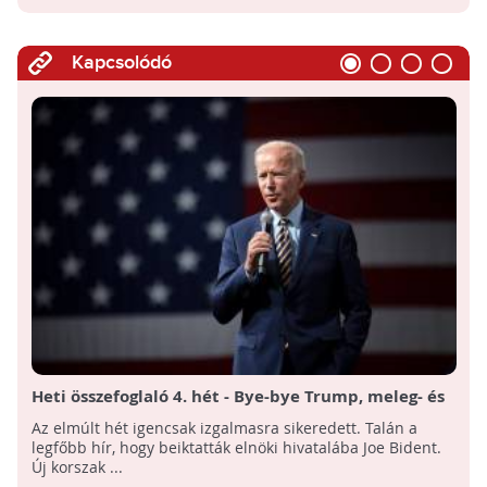
Kapcsolódó
Heti összefoglaló 4. hét - Bye-bye Trump, meleg- és
hidegrekordok, esély a hím csibéknek
Az elmúlt hét igencsak izgalmasra sikeredett. Talán a
legfőbb hír, hogy beiktatták elnöki hivatalába Joe Bident.
Új korszak ...