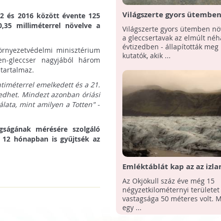
Világszerte gyors ütembe
02 és 2016 között évente 125
szaporodnak a gleccserta
0,35 milliméterrel növelve a
Világszerte gyors ütemben n
a gleccsertavak az elmúlt né
évtizedben - állapították meg 
környezetvédelmi minisztérium
kutatók, akik ...
ten-gleccser nagyjából három
tartalmaz.
ntiméterrel emelkedett és a 21.
edhet. Mindezt azonban óriási
álata, mint amilyen a Totten"
-
gságának mérésére szolgáló
 12 hónapban is gyűjtsék az
Emléktáblát kap az az izla
gleccser, amely a klímavál
Az Okjökull száz éve még 15
miatt elsőként tűnt el
négyzetkilométernyi területet f
vastagsága 50 méteres volt. M
egy ...