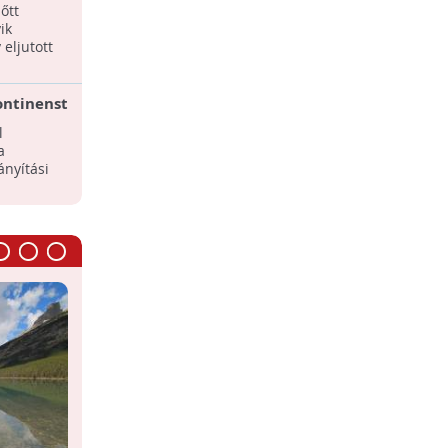
l volt a
őtt
ik
eljutott
kontinenst
ltozás
l
a
ányítási