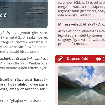
Himalájába de már hatássa
Az ember több száz évvel azel
gleccserekre
megváltoztatta a Himalája egy
legmagasabb gleccserét, hogy 
áció
oda amerikai kutatók ...
Mi lesz veled, Afrika? - A 
érinti leginkább a klímavá
Afrika az éghajlatváltozás álta
zgó és legnagyobb gleccsere,
leginkább érintett kontinens, 
ják a kutatók. A szakemberek
szegénység, a kormányzási, ir
ítségével "néztek keresztül" a
problémák miatt ...
kszik az óceán felszínén, mint
etterjesztő hírportálon.
ceánvizet észleltünk, ami azt
Kapcsolódó
g"
- mondta Paul Winberry, a
n töltötte a déli félteke nyári
razföldi része alatt hasadék
ra, hogy alulról olvassza a
része, amely az óceánon terül
et az éghajlati változásokra" -