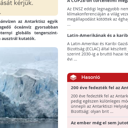
A COP28-on történelmi meg
született! - Összefoglaló az 
Az ENSZ eddigi legnagyobb nem
klímacsúcsáról
klímakonferenciáján a világ veze
megállapodást kötöttek az éghaj
ánvízen az Antarktisz egyik
...
legedő óceánvíz gyorsabban
ernyi globális tengerszint-
Latin-Amerikának és a karib
 ausztrál kutatók.
térségnek növelniük kell ki
A Latin-Amerikai és Karibi Gazd
az éghajlatvédelmi célok el
Bizottság (ECLAC) által készített
szerint 2030-ig a bruttó hazai 
évi ...
Hasonló
200 éve fedezték fel az An
- Brit tudósokról nevezik e
200 éve fedezték fel az Antarkt
Antarktisz hegyeit és glec
pedig egészen különleges m
ünnepli az Antarktiszi Helysé
Bizottság: olyan brit ...
Az ember még el sem jutot