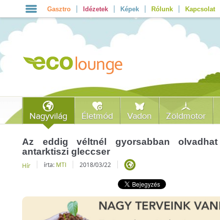
Gasztro
Idézetek
Képek
Rólunk
Kapcsolat
Nagyvilág
Életmód
Vadon
Zöldmotor
Az eddig véltnél gyorsabban olvadha
antarktiszi gleccser
írta:
MTI
2018/03/22
Hír