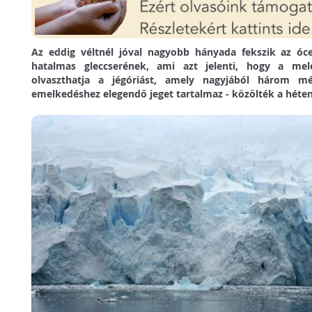
Az eddig véltnél jóval nagyobb hányada fekszik az óce
hatalmas gleccserének, ami azt jelenti, hogy a me
olvaszthatja a jégóriást, amely nagyjából három mét
emelkedéshez elegendő jeget tartalmaz - közölték a héten