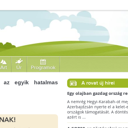
Art
Űr
Programok
t az egyik hatalmas
A rovat új hírei
Egy olajban gazdag ország r
jövőre a COP29 klímacsúcso
A nemrég Hegyi-Karabah-ot meg
Azerbajdzsán nyerte el a kelet-
országok támogatását. A döntés
azért is ...