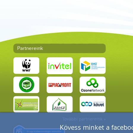
Partnereink
További partnereink »
Kövess minket a faceboo