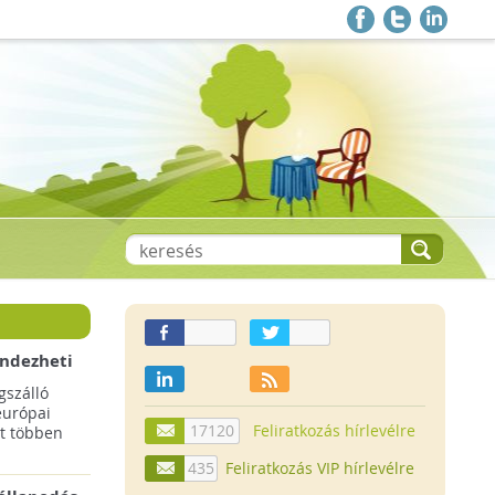
endezheti
t
szálló
európai
17120
Feliratkozás hírlevélre
t többen
435
Feliratkozás VIP hírlevélre