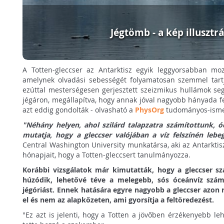
Jégtömb - a kép illusztr
A Totten-gleccser az Antarktisz egyik leggyorsabban mo
amelynek olvadási sebességét folyamatosan szemmel tart
ezúttal mesterségesen gerjesztett szeizmikus hullámok seg
jégáron, megállapítva, hogy annak jóval nagyobb hányada fe
azt eddig gondolták - olvasható a
PhysOrg
tudományos-ismer
"Néhány helyen, ahol szilárd talapzatra számítottunk, ó
mutatja, hogy a gleccser valójában a víz felszínén lebe
Central Washington University munkatársa, aki az Antarktiszo
hónapjait, hogy a Totten-gleccsert tanulmányozza.
Korábbi vizsgálatok már kimutatták, hogy a gleccser szá
húzódik, lehetővé téve a melegebb, sós óceánvíz számá
jégóriást. Ennek hatására egyre nagyobb a gleccser azon 
el és nem az alapkőzeten, ami gyorsítja a feltöredezést.
"Ez azt is jelenti, hogy a Totten a jövőben érzékenyebb leh