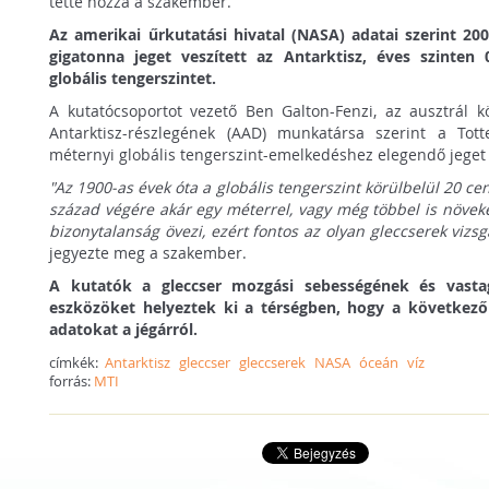
tette hozzá a szakember.
Az amerikai űrkutatási hivatal (NASA) adatai szerint 20
gigatonna jeget veszített az Antarktisz, éves szinten 
globális tengerszintet.
A kutatócsoportot vezető Ben Galton-Fenzi, az ausztrál 
Antarktisz-részlegének (AAD) munkatársa szerint a Tot
méternyi globális tengerszint-emelkedéshez elegendő jeget 
"Az 1900-as évek óta a globális tengerszint körülbelül 20 ce
század végére akár egy méterrel, vagy még többel is növek
bizonytalanság övezi, ezért fontos az olyan gleccserek vizsg
jegyezte meg a szakember.
A kutatók a gleccser mozgási sebességének és vasta
eszközöket helyeztek ki a térségben, hogy a következő
adatokat a jégárról.
címkék:
Antarktisz
gleccser
gleccserek
NASA
óceán
víz
forrás:
MTI