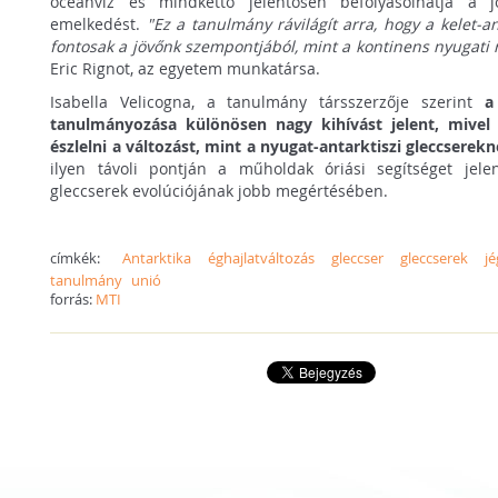
óceánvíz és mindkettő jelentősen befolyásolhatja a jö
emelkedést.
"Ez a tanulmány rávilágít arra, hogy a kelet-a
fontosak a jövőnk szempontjából, mint a kontinens nyugati r
Eric Rignot, az egyetem munkatársa.
Isabella Velicogna, a tanulmány társszerzője szerint
a
tanulmányozása különösen nagy kihívást jelent, mive
észlelni a változást, mint a nyugat-antarktiszi gleccserekn
ilyen távoli pontján a műholdak óriási segítséget jel
gleccserek evolúciójának jobb megértésében.
címkék:
Antarktika
éghajlatváltozás
gleccser
gleccserek
j
tanulmány
unió
forrás:
MTI