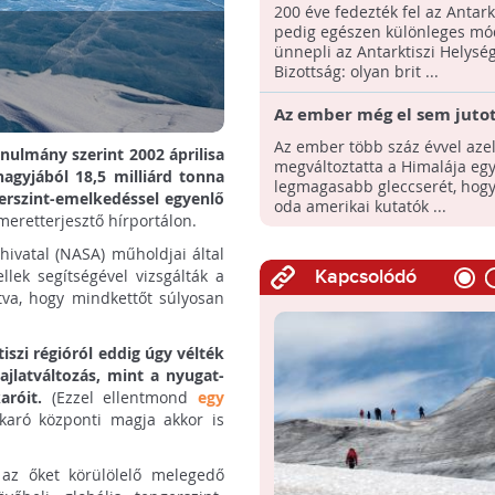
- Brit tudósokról nevezik e
200 éve fedezték fel az Antarkt
Antarktisz hegyeit és glec
pedig egészen különleges m
ünnepli az Antarktiszi Helysé
Bizottság: olyan brit ...
Az ember még el sem jutot
Himalájába de már hatássa
Az ember több száz évvel azel
nulmány szerint 2002 áprilisa
gleccserekre
megváltoztatta a Himalája egy
agyjából 18,5 milliárd tonna
legmagasabb gleccserét, hogy 
ngerszint-emelkedéssel egyenlő
oda amerikai kutatók ...
eretterjesztő hírportálon.
hivatal (NASA) műholdjai által
llek segítségével vizsgálták a
Kapcsolódó
tva, hogy mindkettőt súlyosan
szi régióról eddig úgy vélték
ajlatváltozás, mint a nyugat-
karóit.
(Ezzel ellentmond
egy
takaró központi magja akkor is
 az őket körülölelő melegedő