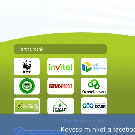
Partnereink
További partnereink »
Kövess minket a faceboo