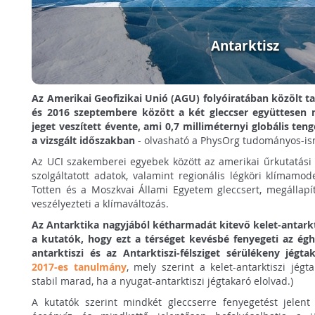
Antarktisz
Az Amerikai Geofizikai Unió (AGU) folyóiratában közölt ta
és 2016 szeptembere között a két gleccser együttesen n
jeget veszített évente, ami 0,7 milliméternyi globális te
a vizsgált időszakban
- olvasható a PhysOrg tudományos-ism
Az UCI szakemberei egyebek között az amerikai űrkutatási 
szolgáltatott adatok, valamint regionális légköri klímamode
Totten és a Moszkvai Állami Egyetem gleccsert, megállapí
veszélyezteti a klímaváltozás.
Az Antarktika nagyjából kétharmadát kitevő kelet-antarkti
a kutatók, hogy ezt a térséget kevésbé fenyegeti az égh
antarktiszi és az Antarktiszi-félsziget sérülékeny jégta
2017-es tanulmány
, mely szerint a kelet-antarktiszi jég
stabil marad, ha a nyugat-antarktiszi jégtakaró elolvad.)
A kutatók szerint mindkét gleccserre fenyegetést jelent