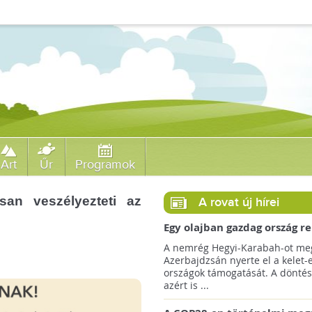
Art
Űr
Programok
osan veszélyezteti az
A rovat új hírei
Egy olajban gazdag ország r
jövőre a COP29 klímacsúcso
A nemrég Hegyi-Karabah-ot meg
Azerbajdzsán nyerte el a kelet-
országok támogatását. A döntés
azért is ...