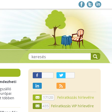
endezheti
t
szálló
európai
17120
Feliratkozás hírlevélre
t többen
435
Feliratkozás VIP hírlevélre