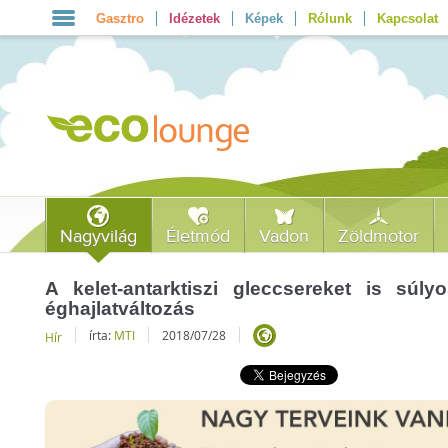
Gasztro
Idézetek
Képek
Rólunk
Kapcsolat
Nagyvilág
Életmód
Vadon
Zöldmotor
A kelet-antarktiszi gleccsereket is súly
éghajlatváltozás
írta:
MTI
2018/07/28
Hír