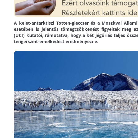
A kelet-antarktiszi Totten-gleccser és a Moszkvai Állam
esetében is jelentős tömegcsökkenést figyeltek meg az 
(UCI) kutatói, rámutatva, hogy a két jégóriás teljes össz
tengerszint-emelkedést eredményezne.