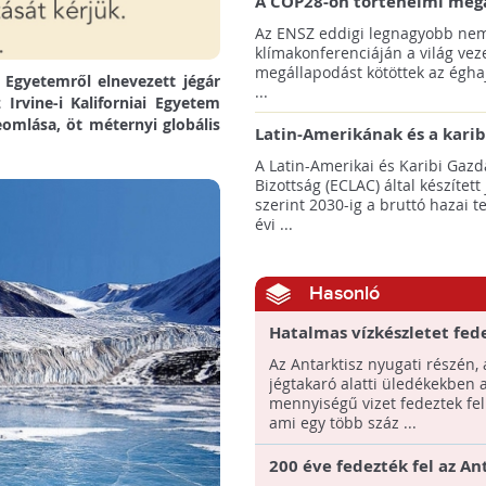
A COP28-on történelmi meg
született! - Összefoglaló az 
Az ENSZ eddigi legnagyobb nem
klímacsúcsáról
klímakonferenciáján a világ veze
megállapodást kötöttek az éghaj
i Egyetemről elnevezett jégár
...
Irvine-i Kaliforniai Egyetem
eomlása, öt méternyi globális
Latin-Amerikának és a karib
térségnek növelniük kell ki
A Latin-Amerikai és Karibi Gazd
az éghajlatvédelmi célok el
Bizottság (ECLAC) által készített
szerint 2030-ig a bruttó hazai 
évi ...
Hasonló
Hatalmas vízkészletet fede
az Antarktisz alatt
Az Antarktisz nyugati részén, 
jégtakaró alatti üledékekben 
mennyiségű vizet fedeztek fel 
ami egy több száz ...
200 éve fedezték fel az An