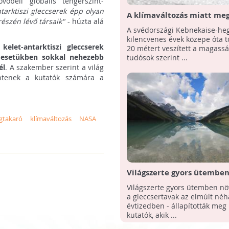
vőbeli globális tengerszint-
ntarktiszi gleccserek épp olyan
A klímaváltozás miatt meg
észén lévő társaik"
- húzta alá
Svédország legmagasabb
A svédországi Kebnekaise-he
hegycsúcsa
kilencvenes évek közepe óta 
 kelet-antarktiszi gleccserek
20 métert veszített a magassá
l esetükben sokkal nehezebb
tudósok szerint ...
él
. A szakember szerint a világ
entenek a kutatók számára a
égtakaró
klímaváltozás
NASA
Világszerte gyors ütembe
szaporodnak a gleccserta
Világszerte gyors ütemben n
a gleccsertavak az elmúlt né
évtizedben - állapították meg 
kutatók, akik ...