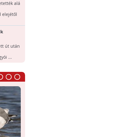
al is foglalkozó független
tették alá
, a WESSLING Hungary Kft.
bere elsőként vesz
 elejétől
yag-mintát a folyóból.
ek
on
tt út után
ói ...