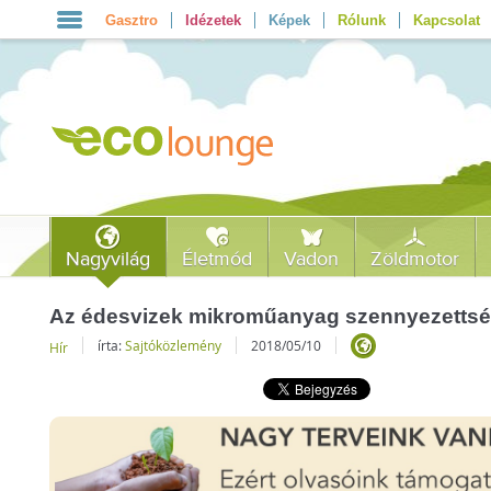
Gasztro
Idézetek
Képek
Rólunk
Kapcsolat
Nagyvilág
Életmód
Vadon
Zöldmotor
Az édesvizek mikroműanyag szennyezettség
írta:
Sajtóközlemény
2018/05/10
Hír