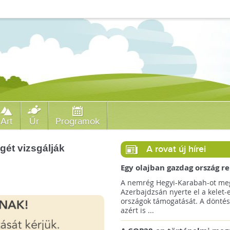
Art
Űr
Programok
ét vizsgálják
A rovat új hírei
Egy olajban gazdag ország r
jövőre a COP29 klímacsúcso
A nemrég Hegyi-Karabah-ot meg
Azerbajdzsán nyerte el a kelet-
országok támogatását. A döntés
azért is ...