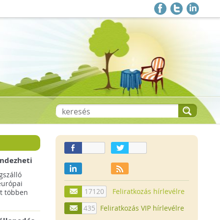
endezheti
t
szálló
európai
17120
Feliratkozás hírlevélre
t többen
435
Feliratkozás VIP hírlevélre