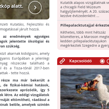
vizsgálatokk
Kutatók alapos vizsgálatnak ve
laboratórium
kóp alatt.
a chicagói Field Múzeum
szakem
halgyűjteményét. A 20. század
mikroműan
kezdve évtizedenként ...
zeti Kutatási, Fejlesztési és
Pillepalacktutajjal érkezt
ámogatással járult hozzá.
tűzoltók Szegedre a Maros
Kéthetes, több mint hétszáz
és az eredmények egységes
kilométeres, a Maroson megte
kedden pillepalacktutajukon
gok jelentette ökológiai és
megérkeztek Szegedre a gyergy
van szükség.
közt akarnak kidolgozni, amely
gyanis Európában a jelenlegi
Kapcsolódó
nyag részecske található a
ál és a Tisza-tónál 2017-ben
tak - tette hozzá.
s része ma már bekerült a
 de fizikai-kémiai hatások,
zerkezete aprózódik, így 5
 létre. Az eddigi vizsgálatok
náját eltömítheti, ráadásul a
tnak belőle, amelyek szintén