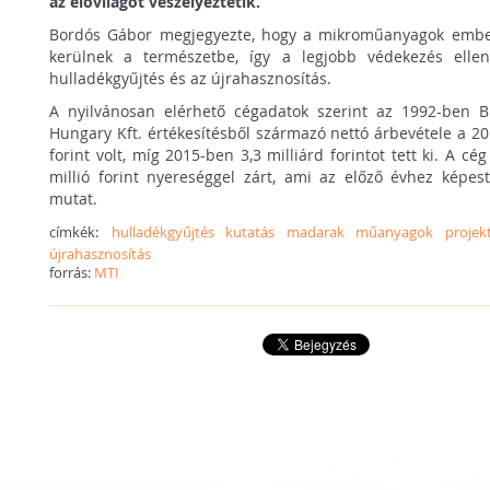
az élővilágot veszélyeztetik.
Bordós Gábor megjegyezte, hogy a mikroműanyagok ember
kerülnek a természetbe, így a legjobb védekezés ellen
hulladékgyűjtés és az újrahasznosítás.
A nyilvánosan elérhető cégadatok szerint az 1992-ben B
Hungary Kft. értékesítésből származó nettó árbevétele a 201
forint volt, míg 2015-ben 3,3 milliárd forintot tett ki. A 
millió forint nyereséggel zárt, ami az előző évhez képest
mutat.
címkék:
hulladékgyűjtés
kutatás
madarak
műanyagok
projek
újrahasznosítás
forrás:
MTI