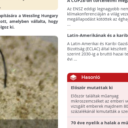
A COP28-on történelmi meg
született! - Összefoglaló az 
Az ENSZ eddigi legnagyobb nem
klímacsúcsáról
klímakonferenciáján a világ veze
pítására a Wessling Hungary
megállapodást kötöttek az éghaj
tott, amelyben vállalta, hogy
...
lgoz ki.
Latin-Amerikának és a karib
térségnek növelniük kell ki
A Latin-Amerikai és Karibi Gazd
az éghajlatvédelmi célok el
Bizottság (ECLAC) által készített
szerint 2030-ig a bruttó hazai 
évi ...
Hasonló
Először mutattak ki
mikroműanyagot az ember
Először találtak műanyag
mikroszemcséket az emberi v
vizsgált emberek majdnem 8
százalékánál kimutatták a sz
...
Bordós Gáb
70 éve nyelik a halak a m