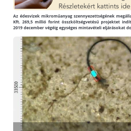
Az édesvizek mikroműanyag szennyezettségének megálla
Kft. 269,5 millió forint összköltségvetésű projektet indí
2019 december végéig egységes mintavételi eljárásokat do