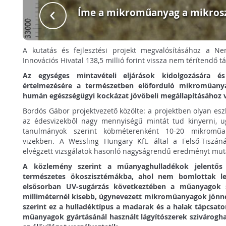
Íme a mikroműanyag a mikrosz
A kutatás és fejlesztési projekt megvalósításához a Nem
Innovációs Hivatal 138,5 millió forint vissza nem térítendő t
Az egységes mintavételi eljárások kidolgozására 
értelmezésére a természetben előforduló mikroműanya
humán egészségügyi kockázat jövőbeli megállapításához 
Bordós Gábor projektvezető közölte: a projektben olyan esz
az édesvizekből nagy mennyiségű mintát tud kinyerni, u
tanulmányok szerint köbméterenként 10-20 mikroműa
vizekben. A Wessling Hungary Kft. által a Felső-Tiszán
elvégzett vizsgálatok hasonló nagyságrendű eredményt mutat
A közlemény szerint a műanyaghulladékok jelentő
természetes ökoszisztémákba, ahol nem bomlottak le,
elsősorban UV-sugárzás következtében a műanyagok s
milliméternél kisebb, úgynevezett mikroműanyagok jönnek
szerint ez a hulladéktípus a madarak és a halak tápcsator
műanyagok gyártásánál használt lágyítószerek szivárogha