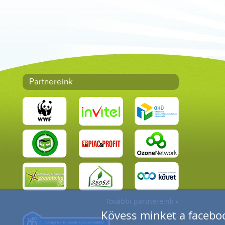
Partnereink
További partnereink »
Kövess minket a faceboo