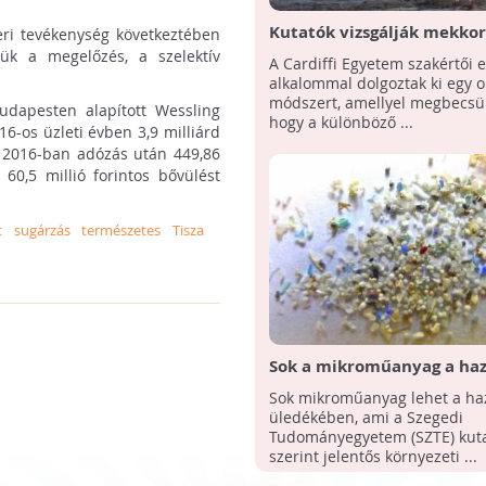
Kutatók vizsgálják mekko
i tevékenység következtében
műanyagokat nyelnek le az
ük a megelőzés, a szelektív
A Cardiffi Egyetem szakértői e
alkalommal dolgoztak ki egy o
módszert, amellyel megbecsül
udapesten alapított Wessling
hogy a különböző ...
6-os üzleti évben 3,9 milliárd
cég 2016-ban adózás után 449,86
 60,5 millió forintos bővülést
t
sugárzás
természetes
Tisza
Sok a mikroműanyag a haz
folyókban
Sok mikroműanyag lehet a haz
üledékében, ami a Szegedi
Tudományegyetem (SZTE) kuta
szerint jelentős környezeti ...