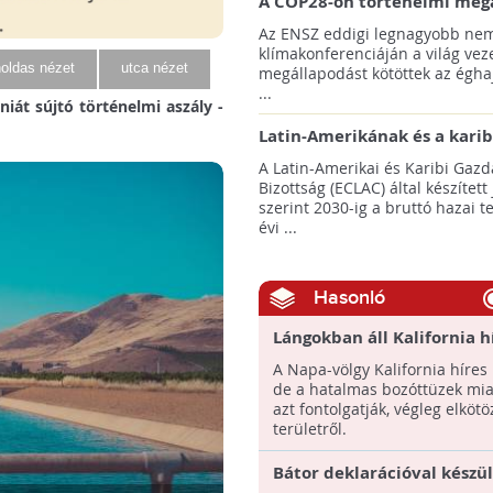
A COP28-on történelmi meg
született! - Összefoglaló az 
Az ENSZ eddigi legnagyobb nem
klímacsúcsáról
klímakonferenciáján a világ veze
oldas nézet
utca nézet
megállapodást kötöttek az éghaj
...
niát sújtó történelmi aszály -
Latin-Amerikának és a karib
térségnek növelniük kell ki
A Latin-Amerikai és Karibi Gazd
az éghajlatvédelmi célok el
Bizottság (ECLAC) által készített
szerint 2030-ig a bruttó hazai 
évi ...
Hasonló
Lángokban áll Kalifornia h
szőlővidéke!
A Napa-völgy Kalifornia híres
de a hatalmas bozóttüzek mia
azt fontolgatják, végleg elköt
területről.
Bátor deklarációval készü