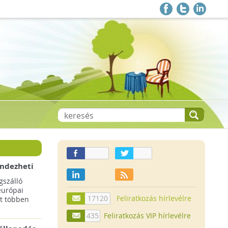
endezheti
t
szálló
európai
17120
Feliratkozás hírlevélre
t többen
435
Feliratkozás VIP hírlevélre