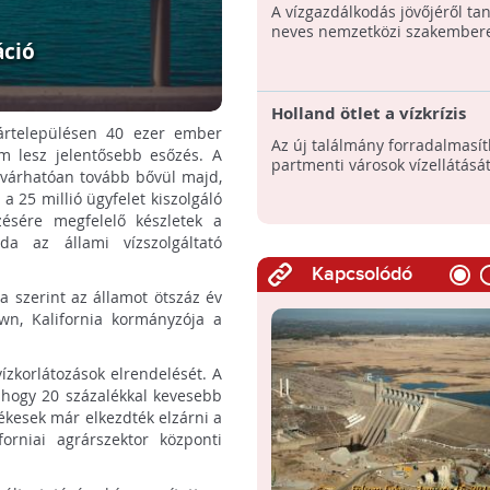
Budapesti Víz Világtalálko
A vízgazdálkodás jövőjéről ta
szervezői
neves nemzetközi szakembere
áció
Holland ötlet a vízkrízis
ártelepülésen 40 ezer ember
megoldására
Az új találmány forradalmasít
em lesz jelentősebb esőzés. A
partmenti városok vízellátását
e várhatóan tovább bővül majd,
a 25 millió ügyfelet kiszolgáló
zésére megfelelő készletek a
da az állami vízszolgáltató
Kapcsolódó
a szerint az államot ötszáz év
own, Kalifornia kormányzója a
vízkorlátozások elrendelését. A
, hogy 20 százalékkal kevesebb
ékesek már elkezdték elzárni a
orniai agrárszektor központi