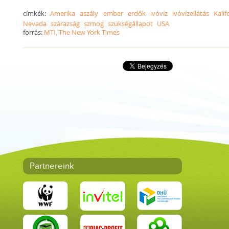
címkék:
Amerika
aszály
ember
erdők
ivóvíz
ivóvízellátás
Kalif
Nevada
szárazság
szmog
szükségállapot
USA
forrás:
MTI, The New York Times
Partnereink