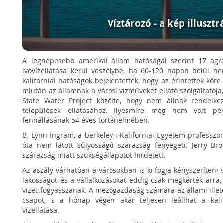
Víztározó - a kép illusztr
A legnépesebb amerikai állam hatóságai szerint 17 agr
ivóvízellátása kerül veszélybe, ha 60-120 napon belül n
kaliforniai hatóságok bejelentették, hogy az érintettek kör
miután az államnak a városi vízműveket ellátó szolgáltatója, 
State Water Project közölte, hogy nem állnak rendelke
települések ellátásához. Ilyesmire még nem volt pél
fennállásának 54 éves történelmében.
B. Lynn Ingram, a berkeley-i Kaliforniai Egyetem professzor
óta nem látott súlyosságú szárazság fenyegeti. Jerry Br
szárazság miatt szükségállapotot hirdetett.
Az aszály várhatóan a városokban is ki fogja kényszeríteni 
lakosságot és a vállalkozásokat eddig csak megkérték arra
vizet fogyasszanak. A mezőgazdaság számára az állami illet
csapot, s a hónap végén akár teljesen leállhat a kalif
vízellátása.