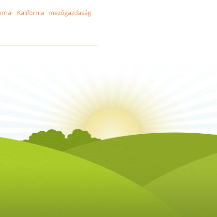
ornai
Kalifornia
mezőgazdaság