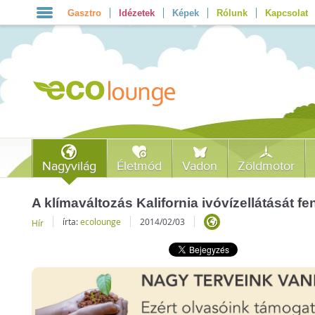
Gasztro
Idézetek
Képek
Rólunk
Kapcsolat
Nagyvilág
Életmód
Vadon
Zöldmotor
A klímaváltozás Kalifornia ivóvízellátását fe
írta:
ecolounge
2014/02/03
Hír