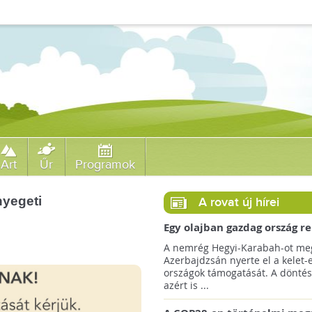
Art
Űr
Programok
nyegeti
A rovat új hírei
Egy olajban gazdag ország r
jövőre a COP29 klímacsúcso
A nemrég Hegyi-Karabah-ot meg
Azerbajdzsán nyerte el a kelet-
országok támogatását. A döntés
azért is ...