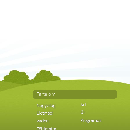
Tartalom
Art
Nagyvilág
Űr
Életmód
Programok
Vadon
Zöldmotor