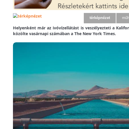
térképnézet
műh
Helyenként már az ivóvízellátást is veszélyezteti a Kalifor
közölte vasárnapi számában a The New York Times.