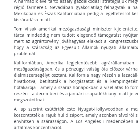
A harmadik éve tartó aszály gazdálkodási stratégiájuk megv
régió farmereit. Nevadában gyakorlatilag felhagytak a ha
Mexikóban és Észak-Kaliforniában pedig a legeltetésről ké
kiszáradása miatt.
Tom Vilsak amerikai mezőgazdasági miniszter kijelentette,
tárca mindeddig nem tudott elegendő támogatást nyújtani
mert az agrártörvény jóváhagyása elakadt a kongresszusban
hogy a szárazság az Egyesült Államok nyugati államaiba
problémát.
Kaliforniában, Amerika legjelentősebb agrárállamában
mezőgazdaságban, és a pénzügyi válság óta először várh
élelmiszersegélyt osztani. Kalifornia nagy részén a lazac
hivatkozva, betiltották a horgászatot és a kempingezé
hótakarója - amely a száraz hónapokban a vízellátás fő for
részén - a decemberi és a januári csapadékhiány miatt jel
megszokottnak.
A lap szerint csütörtök este Nyugat-Hollywoodban a moz
köszöntötték a rájuk hulló záport, amely azonban távolról
enyhítsen a szárazságon. A Los Angeles-i medencében a
ártalmas koncentrációt.