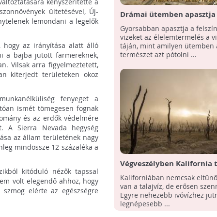
áltoztatására kényszerítette a
szonnövények ültetésével, Új-
Drámai ütemben apasztja a
nytelenek lemondani a legelők
alatti víztartalékokat az
Gyorsabban apasztja a felszín 
élelemtermelés
vizeket az élelemtermelés a vi
 hogy az irányítása alatt álló
táján, mint amilyen ütemben 
természet azt pótolni ...
 a bajba jutott farmereknek,
. Vilsak arra figyelmeztetett,
n kiterjedt területeken okoz
 munkanélküliség fenyeget a
atóan ismét tömegesen fognak
állomány és az erdők védelmére
st. A Sierra Nevada hegység
rása az állam területének nagy
enleg mindössze 12 százaléka a
Végveszélyben Kalifornia t
ikból kitóduló nézők tapssal
Kaliforniában nemcsak eltűn
 sem volt elegendő ahhoz, hogy
van a talajvíz, de erősen szenn
 szmog elérte az egészségre
Egyre nehezebb ivóvízhez jutn
legnépesebb ...