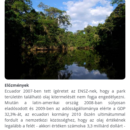
Előzmények
Ecuador 2007-ben tett ígéretet az ENSZ-nek, hogy a park
területén található olaj kitermelését nem fogja engedélyezni.
Miután a latin-amerikai ország 2008-ban súlyosan
eladósodott és 2009-ben az adósságállománya elérte a GDP
32,3%-át, az ecuadori kormány 2010 őszén ultimátummal
fordult a nemzetközi közösséghez, hogy az olaj értékének
legalább a felét - akkori értéken számolva 3,3 milliárd dollárt -