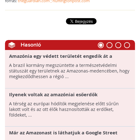
forrás:
theguardian.com ; huffingtonpost.com
Hasonló
Amazónia egy védett területét engedik át a
bányászatnak Brazíliában
A brazil kormány megszüntette a természetvédelmi
státuszát egy területnek az Amazonas-medencében, hogy
megkezdődhessen a régió ...
Ilyenek voltak az amazóniai esőerdők
A térség az európai hódítók megjelenése előtt sűrűn
lakott volt és az ott élők hasznosították az erdőket,
földeket, ...
Már az Amazonast is láthatjuk a Google Street
View-n