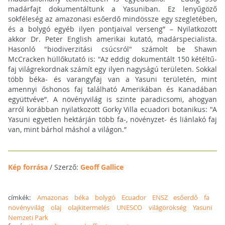
madárfajt dokumentáltunk a Yasuniban. Ez lenyűgöző
sokféleség az amazonasi esőerdő mindössze egy szegletében,
és a bolygó egyéb ilyen pontjaival verseng” – Nyilatkozott
akkor Dr. Peter English amerikai kutató, madárspecialista.
Hasonló "biodiverzitási csúcsról" számolt be Shawn
McCracken hüllőkutató is: "Az eddig dokumentált 150 kétéltű-
faj világrekordnak számít egy ilyen nagyságú területen. Sokkal
több béka- és varangyfaj van a Yasuni területén, mint
amennyi őshonos faj található Amerikában és Kanadában
együttvéve”. A növényvilág is szinte paradicsomi, ahogyan
arról korábban nyilatkozott Gorky Villa ecuadori botanikus: "A
Yasuni egyetlen hektárján több fa-, növényzet- és liánlakó faj
van, mint bárhol máshol a világon.”
Kép forrása
/ Szerző:
Geoff Gallice
címkék:
Amazonas
béka
bolygó
Ecuador
ENSZ
esőerdő
fa
növényvilág
olaj
olajkitermelés
UNESCO
világörökség
Yasuni
Nemzeti Park