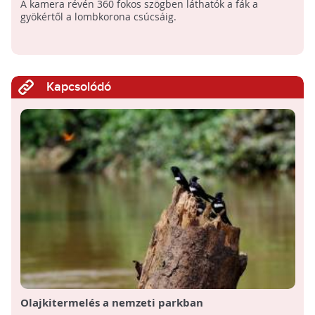
A kamera révén 360 fokos szögben láthatók a fák a
gyökértől a lombkorona csúcsáig.
Kapcsolódó
Olajkitermelés a nemzeti parkban