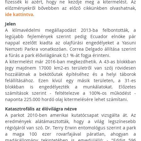
fizessék ki azért, hogy ne kezdje meg a kitermelést. Az
előzményekről bővebben az előző cikkünkben olvashatnak,
ide kattintva
.
Jelen
A klímavédelmi megállapodást 2013-ba felbontották, a
legújabb fejlemények szerint pedig Ecuador elnöke pár
nappal ezelőtt kiadta az olajfúrási engedélyeket a Yasuni
Nemzeti Parkra vonatkozóan. Correa Delgado állítása szerint
a fúrás a park élővilágának 0,1 %-át fogja érinteni.
A kitermelést már 2016-ban megkezdhetik. A 43-as blokkban
(egy majdnem 17000 km2-es területről van szó) rövidesen
hozzálátnak a bekötőutak építéséhez és a helyi táborok
felállításához. Ezen kívül egy másik területen, a 31-es
blokkban is engedélyezték a munkálatokat. Előzetes
számítások szerint - feltételezve a 100%-os működést -
naponta 225.000 hordó olaj kitermelésére lehet számítani.
Katasztrofális az élővilágra nézve
A parkot 2010-ben amerikai kutatócsapat vizsgálta át. Az
eredmények alátámasztották, hogy a világ legszínesebb
régiójáról van szó. Dr. Terry Erwin entomológus szerint a park
a maga 100 ezer rovarfajával páratlan, ahogyan a
madárállomány tekintetében is egyedülálló: - "Eddig 596