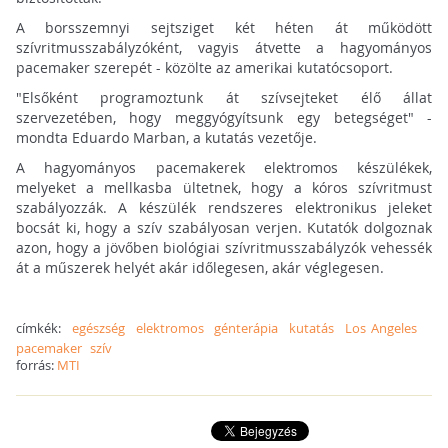
A borsszemnyi sejtsziget két héten át működött
szívritmusszabályzóként, vagyis átvette a hagyományos
pacemaker szerepét - közölte az amerikai kutatócsoport.
"Elsőként programoztunk át szívsejteket élő állat
szervezetében, hogy meggyógyítsunk egy betegséget" -
mondta Eduardo Marban, a kutatás vezetője.
A hagyományos pacemakerek elektromos készülékek,
melyeket a mellkasba ültetnek, hogy a kóros szívritmust
szabályozzák. A készülék rendszeres elektronikus jeleket
bocsát ki, hogy a szív szabályosan verjen. Kutatók dolgoznak
azon, hogy a jövőben biológiai szívritmusszabályzók vehessék
át a műszerek helyét akár időlegesen, akár véglegesen.
címkék:
egészség
elektromos
génterápia
kutatás
Los Angeles
pacemaker
szív
forrás:
MTI