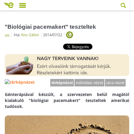
"Biológiai pacemakert" teszteltek
írta:
Kiss Gábor
2014/07/22
Hír
térképnézet
műholdas nézet
utca nézet
Génterápiával készült, a szervezeten belül magától
kialakuló "biológiai pacemakert" teszteltek amerikai
tudósok.