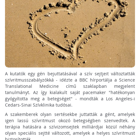
A kutatók egy gén bejuttatásával a szív sejtjeit változtatták
szívritmusszabályzókká - idézte a BBC hírportálja a Science
Translational Medicine című szaklapban megjelent
tanulmányt. Az így kialakult saját pacemaker "hatékonyan
gyógyította meg a betegséget" - mondták a Los Angeles-i
Cedars-Sinai Szívklinika tudósai.
A szakemberek olyan sertésekbe juttatták a gént, amelyek
igen lassú szívritmust okozó betegségben szenvedtek. A
terápia hatására a szívizomsejtek milliárdjai közül néhány
olyan speciális sejtté változott, amelyek a helyes szívritmust
biztosították.