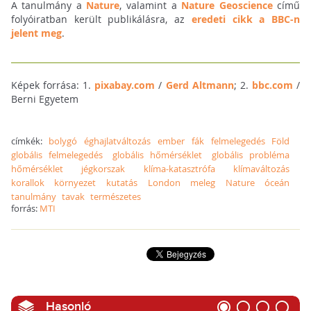
A tanulmány a
Nature
, valamint a
Nature Geoscience
című
folyóiratban került publikálásra, az
eredeti cikk a BBC-n
jelent meg
.
Képek forrása: 1.
pixabay.com
/
Gerd Altmann
; 2.
bbc.com
/
Berni Egyetem
címkék:
bolygó
éghajlatváltozás
ember
fák
felmelegedés
Föld
globális felmelegedés
globális hőmérséklet
globális probléma
hőmérséklet
jégkorszak
klíma-katasztrófa
klímaváltozás
korallok
környezet
kutatás
London
meleg
Nature
óceán
tanulmány
tavak
természetes
forrás:
MTI
Hasonló