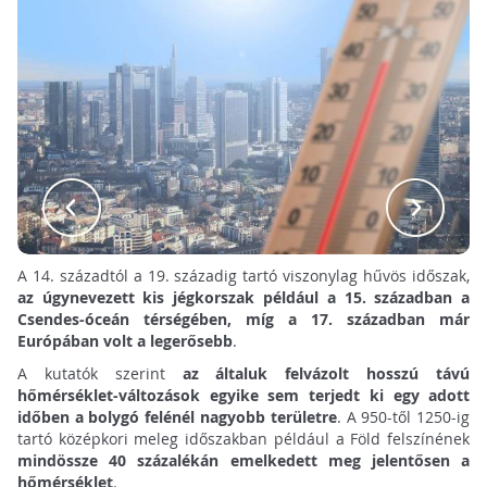
A 14. századtól a 19. századig tartó viszonylag hűvös időszak,
az úgynevezett kis jégkorszak például a 15. században a
Csendes-óceán térségében, míg a 17. században már
Európában volt a legerősebb
.
A kutatók szerint
az általuk felvázolt hosszú távú
hőmérséklet-változások egyike sem terjedt ki egy adott
időben a bolygó felénél nagyobb területre
. A 950-től 1250-ig
tartó középkori meleg időszakban például a Föld felszínének
mindössze 40 százalékán emelkedett meg jelentősen a
hőmérséklet
.