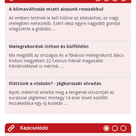
A klímaváltozás miatt alszunk rosszabbul
Az emberi testnek le kell hűlnie az elalváshoz, ez nagy
melegben nehezebb. Ezért okoz egyre nagyobb gondot
világszerte a globális ...
Melegrekordok itthon és külföldön
Ma megdőlt az országos és a fővárosi melegrekord, Bács-
Kiskun megyében 22 Celsius-foknál magasabb
hőmérsékletet is mértek. ...
Előttünk a vízözön? - Jégkorszaki olvadás
figyelmeztet minket a tengerszint várható
Nyolc méterrel emelte meg a tengerek vízszintjét az
emelkedésére
eurázsiai jéglemez mintegy 14 ezer évvel ezelőtti
leszakadása egy új kutatás ...
Kapcsolódó