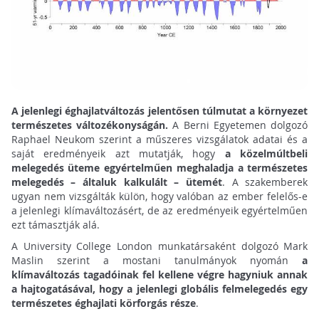
A jelenlegi éghajlatváltozás jelentősen túlmutat a környezet
természetes változékonyságán.
A Berni Egyetemen dolgozó
Raphael Neukom szerint a műszeres vizsgálatok adatai és a
saját eredményeik azt mutatják, hogy
a közelmúltbeli
melegedés üteme egyértelműen meghaladja a természetes
melegedés – általuk kalkulált – ütemét
. A szakemberek
ugyan nem vizsgálták külön, hogy valóban az ember felelős-e
a jelenlegi klímaváltozásért, de az eredményeik egyértelműen
ezt támasztják alá.
A University College London munkatársaként dolgozó Mark
Maslin szerint a mostani tanulmányok nyomán
a
klímaváltozás tagadóinak fel kellene végre hagyniuk annak
a hajtogatásával, hogy a jelenlegi globális felmelegedés egy
természetes éghajlati körforgás része
.