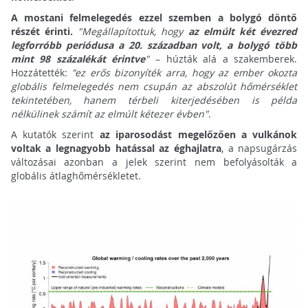
A mostani felmelegedés ezzel szemben a bolygó döntő
részét érinti.
"Megállapítottuk, hogy
az elmúlt két évezred
legforróbb periódusa a 20. században volt, a bolygó több
mint 98 százalékát érintve
"
– húzták alá a szakemberek.
Hozzátették:
"ez erős bizonyíték arra, hogy az ember okozta
globális felmelegedés nem csupán az abszolút hőmérséklet
tekintetében, hanem térbeli kiterjedésében is példa
nélkülinek számít az elmúlt kétezer évben"
.
A kutatók szerint
az iparosodást megelőzően a vulkánok
voltak a legnagyobb hatással az éghajlatra
, a napsugárzás
változásai azonban a jelek szerint nem befolyásolták a
globális átlaghőmérsékletet.