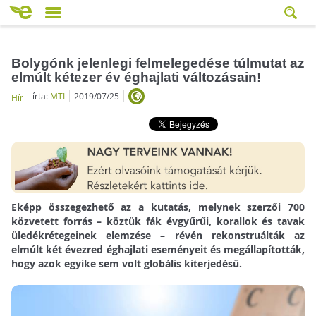
Bolygónk jelenlegi felmelegedése túlmutat az
elmúlt kétezer év éghajlati változásain!
írta:
MTI
2019/07/25
Hír
Eképp összegezhető az a kutatás, melynek szerzői 700
közvetett forrás – köztük fák évgyűrűi, korallok és tavak
üledékrétegeinek elemzése – révén rekonstruálták az
elmúlt két évezred éghajlati eseményeit és megállapították,
hogy azok egyike sem volt globális kiterjedésű.